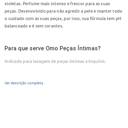
violetas. Perfume mais intenso e frescor para as suas
peças. Desenvolvido para não agredir a pele e manter todo
o cuidado com as suas peças, por isso, sua fórmula tem pH
balanceado e é sem corantes.
Para que serve Omo Peças Íntimas?
Indicado para lavagem de peças íntimas e biquínis.
Quais os benefícios de Omo Peças Íntimas?
Ver descrição completa
Lave suas peças também durante o banho
Dermatologicamente testado
Perfume com óleos essenciais
Peças novas por muito tempo