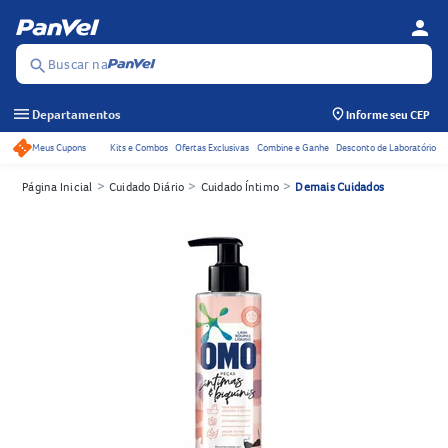
person
Menu d
Se
Buscar na
search
menu
Departamentos
Informe seu CEP
Meus Cupons
Kits e Combos
Ofertas Exclusivas
Combine e Ganhe
Desconto de Laboratório
Acessos rápidos do cabeçalho
>
>
>
Página Inicial
Cuidado Diário
Cuidado Íntimo
Demais Cuidados