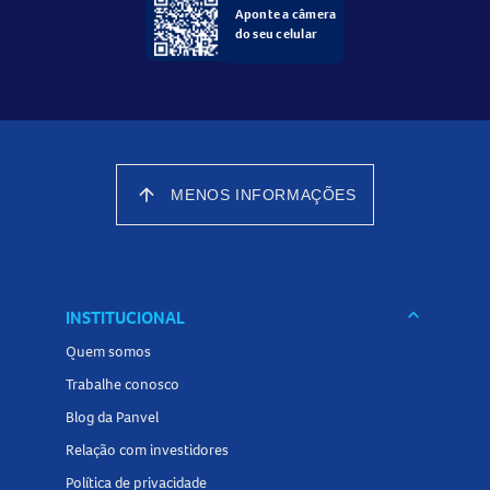
Aponte a câmera
do seu celular
arrow_upward
MENOS INFORMAÇÕES
keyboard_arrow_down
INSTITUCIONAL
Quem somos
Trabalhe conosco
Blog da Panvel
Relação com investidores
Política de privacidade