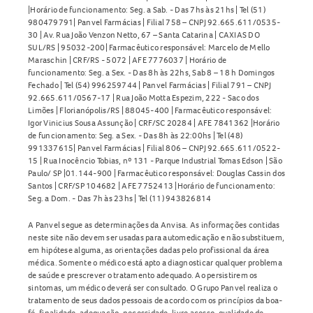
|Horário de funcionamento: Seg. a Sab. - Das 7hs às 21hs | Tel (51)
980479791| Panvel Farmácias | Filial 758 – CNPJ 92.665.611/0535-
30 | Av. Rua João Venzon Netto, 67 – Santa Catarina | CAXIAS DO
SUL/RS | 95032-200| Farmacêutico responsável: Marcelo de Mello
Maraschin | CRF/RS - 5072 | AFE 7776037 | Horário de
funcionamento: Seg. a Sex. - Das 8h às 22hs, Sab 8 – 18 h Domingos
Fechado | Tel (54) 996259744 | Panvel Farmácias | Filial 791 – CNPJ
92.665.611/0567-17 | Rua João Motta Espezim, 222 - Saco dos
Limões | Florianópolis/RS | 88045-400 | Farmacêutico responsável:
Igor Vinicius Sousa Assunção | CRF/SC 20284 | AFE 7841362 |Horário
de funcionamento: Seg. a Sex. - Das 8h às 22:00hs | Tel (48)
991337615| Panvel Farmácias | Filial 806 – CNPJ 92.665.611/0522-
15 | Rua Inocêncio Tobias, nº 131 - Parque Industrial Tomas Edson | São
Paulo/ SP |01.144-900 | Farmacêutico responsável: Douglas Cassin dos
Santos | CRF/SP 104682 | AFE 7752413 |Horário de funcionamento:
Seg. a Dom. - Das 7h às 23hs | Tel (11) 943826814
A Panvel segue as determinações da Anvisa. As informações contidas
neste site não devem ser usadas para automedicação e não substituem,
em hipótese alguma, as orientações dadas pelo profissional da área
médica. Somente o médico está apto a diagnosticar qualquer problema
de saúde e prescrever o tratamento adequado. Ao persistirem os
sintomas, um médico deverá ser consultado. O Grupo Panvel realiza o
tratamento de seus dados pessoais de acordo com os princípios da boa-
fé, finalidade, adequação, necessidade, livre acesso, qualidade de