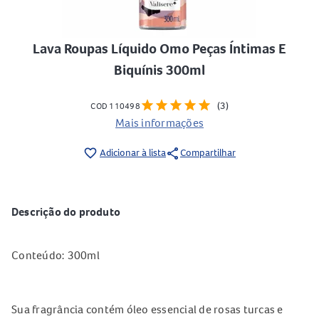
Lava Roupas Líquido Omo Peças Íntimas E
Biquínis 300ml
star
star
star
star
star
(3)
COD 110498
Mais informações
share
favorite_border
Adicionar à lista
Compartilhar
Descrição do produto
Conteúdo: 300ml
Sua fragrância contém óleo essencial de rosas turcas e