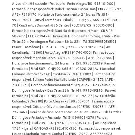
Alves n° 4194 subsolo - Petrópolis | Porto Alegre/RS | 91310-000 |
Farmacêutico responsável: Isabel Cristina Cunha Dias | CRF/RS - 6792 |
AFE - 7318170 |Horário de funcionamento: 24 horas | Tel (51)
999119891| Panvel Farmácias | Filial 91 – CNPJ 92.665.611/0080-
70 | Rua Santos Dumont, 856 Centro | PELOTAS/RS | 96020-380 |
Farmacêutico responsável: Daniela de Bittencourt Maia | CRF/RS -
589427 | AFE 7239474 |Horário de funcionamento: Seg. a Sab. - Das
7h às 22h. Domingos e Feriados – 8h às 22h | Tel (53) 999505659 |
Panvel Farmácias | Filial 464 - CNPJ 92.665.611/0270-24 | Av.
Cavalhada n° 3860 | Porto Alegre/RS | 91740-000 | Farmacêutico
responsável: Mariana Cervo | CRF/RS - 535349 | AFE - 7421850 |
Horário de funcionamento: 24 horas | Tel (51) 995672339| Panvel
Farmácias | Filial 507 - CNPJ 92.665.611/0320-28 | Av. Marechal
Floriano Peixoto n° 2160 | Curitiba/PR | 91010.002 | Farmacêutico
responsável: Edilson Pedro Martello Junior| CRF/PR - 24873 | AFE -
7.41057.1| Horário de funcionamento: Seg. a Sex. - Das 7s às 23h.
Domingos e Feriados - Das 7s às 23h | Tel (41) 991349216 | Panvel
Farmácias | Filial 701 - CNPJ 92.665.611/0192-77 | Av. Cristóvão
Colombo, 976/980| Porto Alegre/RS | 90560-001 | Farmacêutico
responsável: Crislane Oliveira dos Santos | CRF/RS - 590651 | AFE -
7270467 | Horário de funcionamento: Seg. a Sex. - Das 7:30h às 22hs.
Domingos e Feriados – Fechado | Tel (51) 999064279 | Panvel
Farmácias | Filial 739 – CNPJ 92.665.611/0514-05 | Av. Boqueirão –
1721 - Igara | CANOAS /RS | 92.410-350 | Farmacêutico responsável:
Lisiane Machado Ducatti Cunha | CRF/RS - 7962 | AFE 7734473