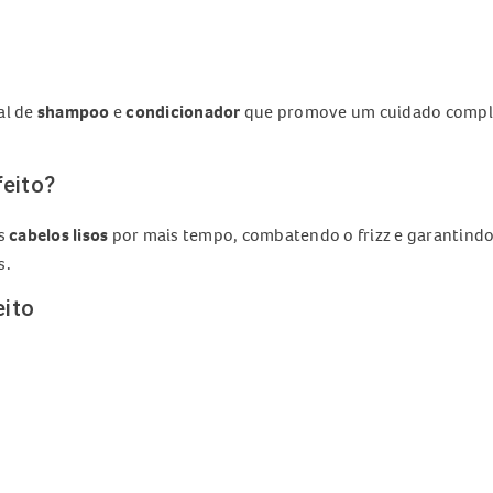
al de
shampoo
e
condicionador
que promove um cuidado compl
feito?
us
cabelos lisos
por mais tempo, combatendo o frizz e garantindo
s.
eito