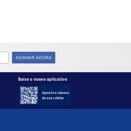
ASSINAR AGORA
xágue bem. Em seguida, aplique o
e enxágue completamente.
Baixe o nosso aplicativo
Aponte a câmera
do seu celular
 Mantenha fora do alcance de crianças. Uso