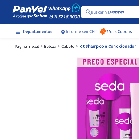
search
Buscar na
(51) 3218.9000
Departamentos
Informe seu CEP
Meus Cupons
menu
location_on
Página Inicial
>
Beleza
>
Cabelo
>
Kit Shampoo e Condicionador