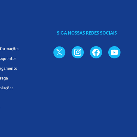
 que precisa para cuidar dos seus cabelos!
SIGA NOSSAS REDES SOCIAIS
informações
requentes
pagamento
trega
voluções
e