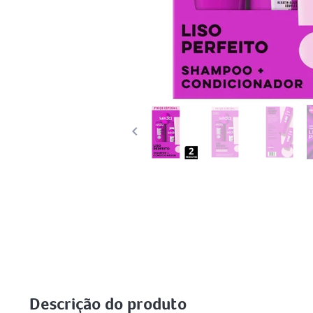
keyboard_arrow_left
Descrição do produto