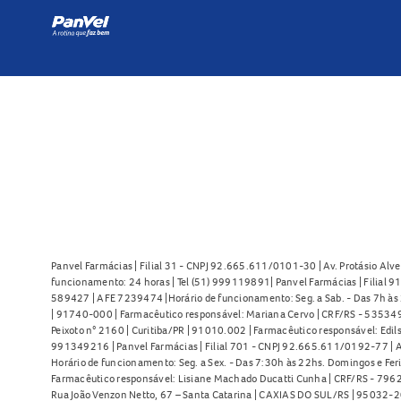
Panvel Farmácias | Filial 31 - CNPJ 92.665.611/0101-30 | Av. Protásio Alve
funcionamento: 24 horas | Tel (51) 999119891| Panvel Farmácias | Filial 
589427 | AFE 7239474 |Horário de funcionamento: Seg. a Sab. - Das 7h às 2
| 91740-000 | Farmacêutico responsável: Mariana Cervo | CRF/RS - 535349 
Peixoto n° 2160 | Curitiba/PR | 91010.002 | Farmacêutico responsável: Edils
991349216 | Panvel Farmácias | Filial 701 - CNPJ 92.665.611/0192-77 | Av
Horário de funcionamento: Seg. a Sex. - Das 7:30h às 22hs. Domingos e Fer
Farmacêutico responsável: Lisiane Machado Ducatti Cunha | CRF/RS - 7962 
Rua João Venzon Netto, 67 – Santa Catarina | CAXIAS DO SUL/RS | 95032-20