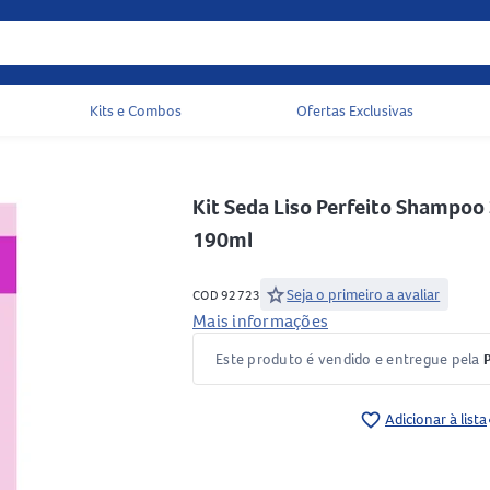
Kits e Combos
Ofertas Exclusivas
Acessos rápidos do cabeçalho
Kit Seda Liso Perfeito Shampoo
190ml
star
Seja o primeiro a avaliar
COD 92723
Mais informações
Este produto é vendido e entregue pela
favorite_border
Adicionar à lista