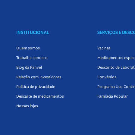
O
Kit Seda Liso Perfeito
contém um shampoo de
Conheça outros produtos relacionados a
Kit 
INSTITUCIONAL
SERVIÇOS E DES
Quem somos
Vacinas
Trabalhe conosco
Medicamentos especi
Blog da Panvel
Desconto de Laborat
Relação com investidores
Convênios
Política de privacidade
Programa Uso Contí
Descarte de medicamentos
Farmácia Popular
Nossas lojas