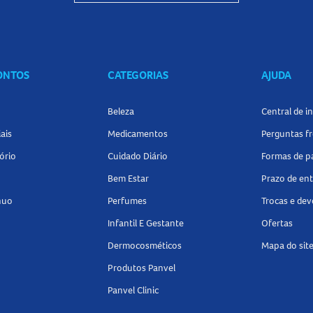
 300ml e um condicionador de 190ml.
Shampoo e Condicionador
na Panvel Farmácias e e
ncontre tudo o
CONTOS
CATEGORIAS
AJUDA
Beleza
Central de 
ais
Medicamentos
Perguntas f
ório
Cuidado Diário
Formas de 
Bem Estar
Prazo de en
nuo
Perfumes
Trocas e de
Infantil E Gestante
Ofertas
Dermocosméticos
Mapa do sit
Produtos Panvel
Panvel Clinic