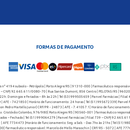
FORMAS DE PAGAMENTO
s n° 4194 subsolo - Petrópolis | Porto Alegre/RS | 91310-000 | Farmacêutico responsáve
91 – CNPJ 92.665.611/0080-70 | Rua Santos Dumont, 856 Centro | PELOTAS/RS | 96020-
2h. Domingos e Feriados – 8h às 22h | Tel (53) 999505659 | Panvel Farmácias | Filia
| AFE - 7421850 | Horário de funcionamento: 24 horas | Tel (51) 995672339| Panvel F
on Pedro Martello Junior| CRF/PR - 24873 | AFE - 7.41057.1| Horário de funcionamento: 
. Cristóvão Colombo, 976/980| Porto Alegre/RS | 90560-001 | Farmacêutico responsáve
iados – Fechado | Tel (51) 999064279 | Panvel Farmácias | Filial 739 – CNPJ 92.665.6
| AFE 7734473 |Horário de funcionamento: Seg. a Sab. - Das 7hs às 21hs | Tel (51) 9
0| Farmacêutico responsável: Marcelo de Mello Maraschin | CRF/RS - 5072 | AFE 77760