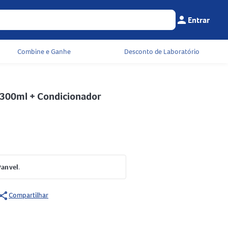
person
Entrar
Menu do cliente
Seu c
Combine e Ganhe
Desconto de Laboratório
 300ml + Condicionador
Panvel
.
share
Compartilhar