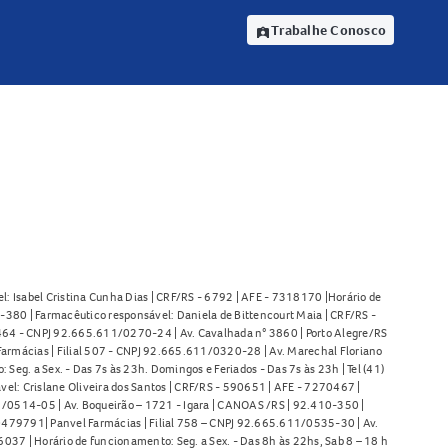
Trabalhe Conosco
assignment_ind
l: Isabel Cristina Cunha Dias | CRF/RS - 6792 | AFE - 7318170 |Horário de
380 | Farmacêutico responsável: Daniela de Bittencourt Maia | CRF/RS -
l 464 - CNPJ 92.665.611/0270-24 | Av. Cavalhada n° 3860 | Porto Alegre/RS
armácias | Filial 507 - CNPJ 92.665.611/0320-28 | Av. Marechal Floriano
Seg. a Sex. - Das 7s às 23h. Domingos e Feriados - Das 7s às 23h | Tel (41)
l: Crislane Oliveira dos Santos | CRF/RS - 590651 | AFE - 7270467 |
11/0514-05 | Av. Boqueirão – 1721 - Igara | CANOAS /RS | 92.410-350 |
80479791| Panvel Farmácias | Filial 758 – CNPJ 92.665.611/0535-30 | Av.
37 | Horário de funcionamento: Seg. a Sex. - Das 8h às 22hs, Sab 8 – 18 h