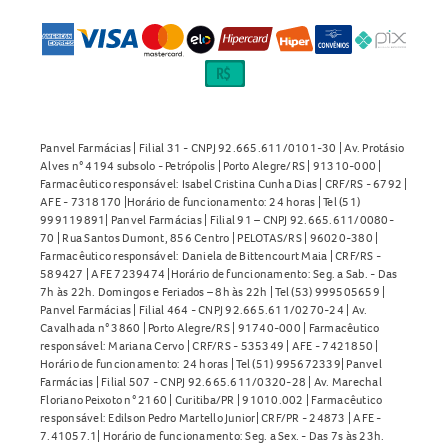
Panvel Farmácias | Filial 31 - CNPJ 92.665.611/0101-30 | Av. Protásio
Alves n° 4194 subsolo - Petrópolis | Porto Alegre/RS | 91310-000 |
Farmacêutico responsável: Isabel Cristina Cunha Dias | CRF/RS - 6792 |
AFE - 7318170 |Horário de funcionamento: 24 horas | Tel (51)
999119891| Panvel Farmácias | Filial 91 – CNPJ 92.665.611/0080-
70 | Rua Santos Dumont, 856 Centro | PELOTAS/RS | 96020-380 |
Farmacêutico responsável: Daniela de Bittencourt Maia | CRF/RS -
589427 | AFE 7239474 |Horário de funcionamento: Seg. a Sab. - Das
7h às 22h. Domingos e Feriados – 8h às 22h | Tel (53) 999505659 |
Panvel Farmácias | Filial 464 - CNPJ 92.665.611/0270-24 | Av.
Cavalhada n° 3860 | Porto Alegre/RS | 91740-000 | Farmacêutico
responsável: Mariana Cervo | CRF/RS - 535349 | AFE - 7421850 |
Horário de funcionamento: 24 horas | Tel (51) 995672339| Panvel
Farmácias | Filial 507 - CNPJ 92.665.611/0320-28 | Av. Marechal
Floriano Peixoto n° 2160 | Curitiba/PR | 91010.002 | Farmacêutico
responsável: Edilson Pedro Martello Junior| CRF/PR - 24873 | AFE -
7.41057.1| Horário de funcionamento: Seg. a Sex. - Das 7s às 23h.