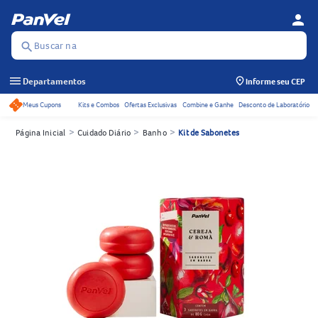
person
Menu d
Se
Buscar na
search
menu
Departamentos
Informe seu CEP
Meus Cupons
Kits e Combos
Ofertas Exclusivas
Combine e Ganhe
Desconto de Laboratório
Acessos rápidos do cabeçalho
>
>
>
Página Inicial
Cuidado Diário
Banho
Kit de Sabonetes