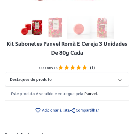
Kit Sabonetes Panvel Romã E Cereja 3 Unidades
De 80g Cada
star
star
star
star
star
(1)
COD 88916
Destaques do produto
Este produto é vendido e entregue pela
Panvel
.
share
favorite_border
Adicionar à lista
Compartilhar