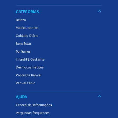
precisa para deixar sua rotina de cuidados ainda mais
especial!
keyboard_arrow_down
CATEGORIAS
Beleza
Medicamentos
Cuidado Diário
Bem Estar
Perfumes
Infantil E Gestante
Dermocosméticos
Produtos Panvel
Panvel Clinic
keyboard_arrow_down
AJUDA
Central de informações
Perguntas frequentes