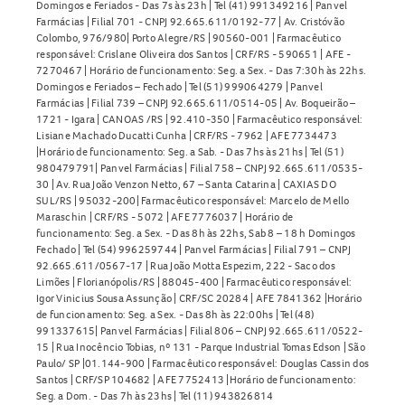
Domingos e Feriados - Das 7s às 23h | Tel (41) 991349216 | Panvel
Farmácias | Filial 701 - CNPJ 92.665.611/0192-77 | Av. Cristóvão
Colombo, 976/980| Porto Alegre/RS | 90560-001 | Farmacêutico
responsável: Crislane Oliveira dos Santos | CRF/RS - 590651 | AFE -
7270467 | Horário de funcionamento: Seg. a Sex. - Das 7:30h às 22hs.
Domingos e Feriados – Fechado | Tel (51) 999064279 | Panvel
Farmácias | Filial 739 – CNPJ 92.665.611/0514-05 | Av. Boqueirão –
1721 - Igara | CANOAS /RS | 92.410-350 | Farmacêutico responsável:
Lisiane Machado Ducatti Cunha | CRF/RS - 7962 | AFE 7734473
|Horário de funcionamento: Seg. a Sab. - Das 7hs às 21hs | Tel (51)
980479791| Panvel Farmácias | Filial 758 – CNPJ 92.665.611/0535-
30 | Av. Rua João Venzon Netto, 67 – Santa Catarina | CAXIAS DO
SUL/RS | 95032-200| Farmacêutico responsável: Marcelo de Mello
Maraschin | CRF/RS - 5072 | AFE 7776037 | Horário de
funcionamento: Seg. a Sex. - Das 8h às 22hs, Sab 8 – 18 h Domingos
Fechado | Tel (54) 996259744 | Panvel Farmácias | Filial 791 – CNPJ
92.665.611/0567-17 | Rua João Motta Espezim, 222 - Saco dos
Limões | Florianópolis/RS | 88045-400 | Farmacêutico responsável:
Igor Vinicius Sousa Assunção | CRF/SC 20284 | AFE 7841362 |Horário
de funcionamento: Seg. a Sex. - Das 8h às 22:00hs | Tel (48)
991337615| Panvel Farmácias | Filial 806 – CNPJ 92.665.611/0522-
15 | Rua Inocêncio Tobias, nº 131 - Parque Industrial Tomas Edson | São
Paulo/ SP |01.144-900 | Farmacêutico responsável: Douglas Cassin dos
Santos | CRF/SP 104682 | AFE 7752413 |Horário de funcionamento:
Seg. a Dom. - Das 7h às 23hs | Tel (11) 943826814