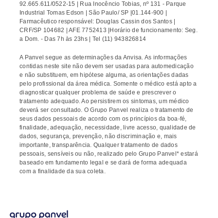
92.665.611/0522-15 | Rua Inocêncio Tobias, nº 131 - Parque
Industrial Tomas Edson | São Paulo/ SP |01.144-900 |
Farmacêutico responsável: Douglas Cassin dos Santos |
CRF/SP 104682 | AFE 7752413 |Horário de funcionamento: Seg.
a Dom. - Das 7h às 23hs | Tel (11) 943826814
A Panvel segue as determinações da Anvisa. As informações
contidas neste site não devem ser usadas para automedicação
e não substituem, em hipótese alguma, as orientações dadas
pelo profissional da área médica. Somente o médico está apto a
diagnosticar qualquer problema de saúde e prescrever o
tratamento adequado. Ao persistirem os sintomas, um médico
deverá ser consultado. O Grupo Panvel realiza o tratamento de
seus dados pessoais de acordo com os princípios da boa-fé,
finalidade, adequação, necessidade, livre acesso, qualidade de
dados, segurança, prevenção, não discriminação e, mais
importante, transparência. Qualquer tratamento de dados
pessoais, sensíveis ou não, realizado pelo Grupo Panvel* estará
baseado em fundamento legal e se dará de forma adequada
com a finalidade da sua coleta.