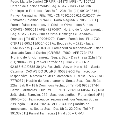
Pedro Martello Junior| CRF/PR - 24873 | AFE - 7.41057.1|
Horário de funcionamento: Seg. a Sex. - Das 7s às 23h.
Domingos e Feriados - Das 7s às 23h | Tel (41) 991349216 |
Panvel Farmácias | Filial 701 - CNPJ 92.665.611/0192-77 | Av.
Cristóvão Colombo, 976/980| Porto Alegre/RS | 90560-001 |
Farmacêutico responsável: Crislane Oliveira dos Santos |
CRF/RS - 590651 | AFE - 7270467 | Horário de funcionamento:
Seg. a Sex. - Das 7:30h às 22hs. Domingos e Feriados –
Fechado | Tel (51) 999064279 | Panvel Farmácias | Filial 739 –
CNPJ 92.665.611/0514-05 | Av. Boqueirão – 1721 - Igara |
CANOAS /RS | 92.410-350 | Farmacêutico responsável: Lisiane
Machado Ducatti Cunha | CRF/RS - 7962 | AFE 7734473
|Horário de funcionamento: Seg. a Sab. - Das 7hs às 21hs | Tel
(51) 980479791| Panvel Farmácias | Filial 758 – CNPJ
92.665.611/0535-30 | Av. Rua João Venzon Netto, 67 – Santa
Catarina | CAXIAS DO SUL/RS | 95032-200| Farmacêutico
responsável: Marcelo de Mello Maraschin | CRF/RS - 5072 | AFE
7776037 | Horário de funcionamento: Seg. a Sex. - Das 8h às
22hs, Sab 8 – 18 h Domingos Fechado | Tel (54) 996259744 |
Panvel Farmácias | Filial 791 – CNPJ 92.665.611/0567-17 | Rua
João Motta Espezim, 222 - Saco dos Limões | Florianópolis/RS |
88045-400 | Farmacêutico responsável: Igor Vinicius Sousa
Assunção | CRF/SC 20284 | AFE 7841362 |Horário de
funcionamento: Seg. a Sex. - Das 8h às 22:00hs | Tel (48)
991337615| Panvel Farmácias | Filial 806 – CNPJ