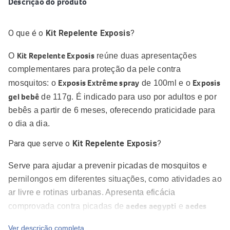
Descrição do produto
O que é o
Kit Repelente Exposis
?
Kit Repelente Exposis
O
reúne duas apresentações
complementares para proteção da pele contra
Exposis Extrême spray
Exposis
mosquitos: o
de 100ml e o
gel bebê
de 117g. É indicado para uso por adultos e por
bebês a partir de 6 meses, oferecendo praticidade para
o dia a dia.
Para que serve o
Kit Repelente Exposis
?
Serve para ajudar a prevenir picadas de mosquitos e
pernilongos em diferentes situações, como atividades ao
ar livre e rotinas urbanas. Apresenta eficácia
aedes aegypti
aedes
comprovada contra picadas de
e
albopictus
anófeles
(dengue, chikungunya e zika),
Ver descrição completa