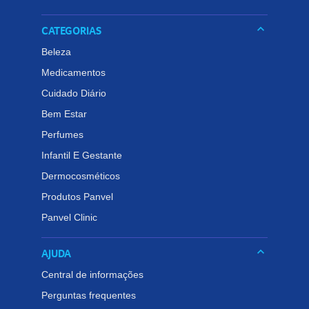
keyboard_arrow_down
CATEGORIAS
Beleza
Medicamentos
Cuidado Diário
Bem Estar
Perfumes
Infantil E Gestante
Dermocosméticos
Produtos Panvel
Panvel Clinic
keyboard_arrow_down
AJUDA
Central de informações
Perguntas frequentes