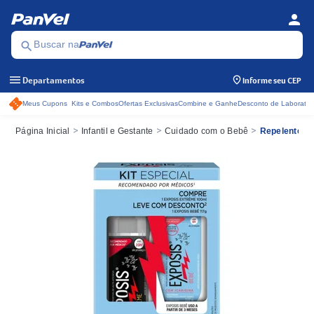
person
Menu d
Se
search
Buscar na
menu
Departamentos
Informe seu CEP
Meus Cupons
Kits e Combos
Ofertas Exclusivas
Combine e Ganhe
Desconto de Laboratór
Acessos rápidos do cabeçalho
>
>
>
Página Inicial
Infantil e Gestante
Cuidado com o Bebê
Repelente