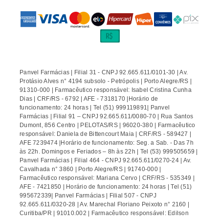
Panvel Farmácias | Filial 31 - CNPJ 92.665.611/0101-30 | Av.
Protásio Alves n° 4194 subsolo - Petrópolis | Porto Alegre/RS |
91310-000 | Farmacêutico responsável: Isabel Cristina Cunha
Dias | CRF/RS - 6792 | AFE - 7318170 |Horário de
funcionamento: 24 horas | Tel (51) 999119891| Panvel
Farmácias | Filial 91 – CNPJ 92.665.611/0080-70 | Rua Santos
Dumont, 856 Centro | PELOTAS/RS | 96020-380 | Farmacêutico
responsável: Daniela de Bittencourt Maia | CRF/RS - 589427 |
AFE 7239474 |Horário de funcionamento: Seg. a Sab. - Das 7h
às 22h. Domingos e Feriados – 8h às 22h | Tel (53) 999505659 |
Panvel Farmácias | Filial 464 - CNPJ 92.665.611/0270-24 | Av.
Cavalhada n° 3860 | Porto Alegre/RS | 91740-000 |
Farmacêutico responsável: Mariana Cervo | CRF/RS - 535349 |
AFE - 7421850 | Horário de funcionamento: 24 horas | Tel (51)
995672339| Panvel Farmácias | Filial 507 - CNPJ
92.665.611/0320-28 | Av. Marechal Floriano Peixoto n° 2160 |
Curitiba/PR | 91010.002 | Farmacêutico responsável: Edilson