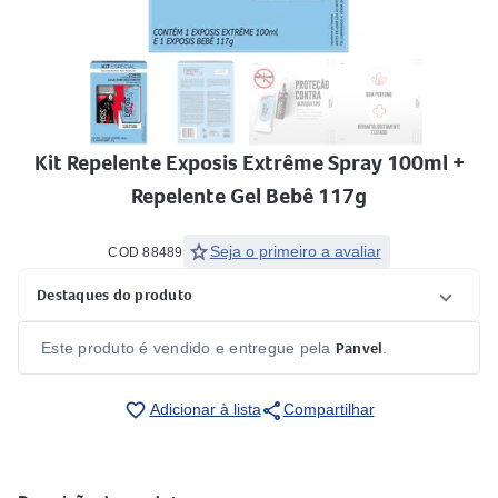
Kit Repelente Exposis Extrême Spray 100ml +
Repelente Gel Bebê 117g
star
Seja o primeiro a avaliar
COD 88489
Destaques do produto
Panvel
Este produto é vendido e entregue pela
.
share
favorite_border
Adicionar à lista
Compartilhar