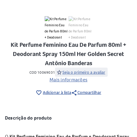
Kit Perfume Feminino Eau De Parfum 80ml +
Deodorant Spray 150ml Her Golden Secret
Antônio Banderas
star
Seja o primeiro a avaliar
COD 10069031
Mais informações
share
favorite_border
Adicionar à lista
Compartilhar
Descrição do produto
O
Kit Perfume Feminino Eau de Parfum + Deodorant Spray