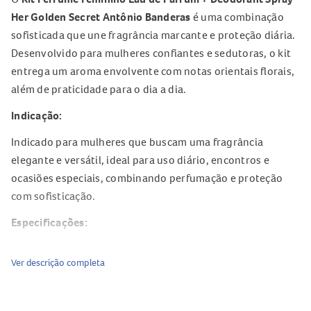
Her Golden Secret Antônio Banderas
é uma combinação
sofisticada que une fragrância marcante e proteção diária.
Desenvolvido para mulheres confiantes e sedutoras, o kit
entrega um aroma envolvente com notas orientais florais,
além de praticidade para o dia a dia.
Indicação:
Indicado para mulheres que buscam uma fragrância
elegante e versátil, ideal para uso diário, encontros e
ocasiões especiais, combinando perfumação e proteção
com sofisticação.
Especificações:
Tipo: Kit perfume + desodorante spray
Ver descrição completa
Marca: Antonio Banderas
Linha: Her Golden Secret
Família Olfativa: Oriental Floral