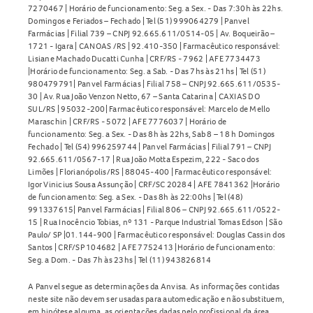
7270467 | Horário de funcionamento: Seg. a Sex. - Das 7:30h às 22hs.
Domingos e Feriados – Fechado | Tel (51) 999064279 | Panvel
Farmácias | Filial 739 – CNPJ 92.665.611/0514-05 | Av. Boqueirão –
1721 - Igara | CANOAS /RS | 92.410-350 | Farmacêutico responsável:
Lisiane Machado Ducatti Cunha | CRF/RS - 7962 | AFE 7734473
|Horário de funcionamento: Seg. a Sab. - Das 7hs às 21hs | Tel (51)
980479791| Panvel Farmácias | Filial 758 – CNPJ 92.665.611/0535-
30 | Av. Rua João Venzon Netto, 67 – Santa Catarina | CAXIAS DO
SUL/RS | 95032-200| Farmacêutico responsável: Marcelo de Mello
Maraschin | CRF/RS - 5072 | AFE 7776037 | Horário de
funcionamento: Seg. a Sex. - Das 8h às 22hs, Sab 8 – 18 h Domingos
Fechado | Tel (54) 996259744 | Panvel Farmácias | Filial 791 – CNPJ
92.665.611/0567-17 | Rua João Motta Espezim, 222 - Saco dos
Limões | Florianópolis/RS | 88045-400 | Farmacêutico responsável:
Igor Vinicius Sousa Assunção | CRF/SC 20284 | AFE 7841362 |Horário
de funcionamento: Seg. a Sex. - Das 8h às 22:00hs | Tel (48)
991337615| Panvel Farmácias | Filial 806 – CNPJ 92.665.611/0522-
15 | Rua Inocêncio Tobias, nº 131 - Parque Industrial Tomas Edson | São
Paulo/ SP |01.144-900 | Farmacêutico responsável: Douglas Cassin dos
Santos | CRF/SP 104682 | AFE 7752413 |Horário de funcionamento:
Seg. a Dom. - Das 7h às 23hs | Tel (11) 943826814
A Panvel segue as determinações da Anvisa. As informações contidas
neste site não devem ser usadas para automedicação e não substituem,
em hipótese alguma, as orientações dadas pelo profissional da área