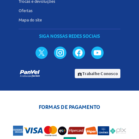
Trocas e devoluções
Ofertas
Mapa do site
SIGA NOSSAS REDES SOCIAIS
Trabalhe Conosco
assignment_ind
FORMAS DE PAGAMENTO