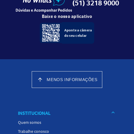
(51) 3218 9000
Baixe o nosso aplicativo
Aponte a câmera
do seu celular
arrow_upward
MENOS INFORMAÇÕES
keyboard_arrow_down
INSTITUCIONAL
Quem somos
Trabalhe conosco