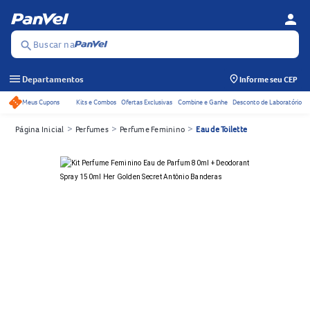
person
Menu d
Se
Buscar na
search
menu
Departamentos
Informe seu CEP
Meus Cupons
Kits e Combos
Ofertas Exclusivas
Combine e Ganhe
Desconto de Laboratório
Acessos rápidos do cabeçalho
>
>
>
Página Inicial
Perfumes
Perfume Feminino
Eau de Toilette