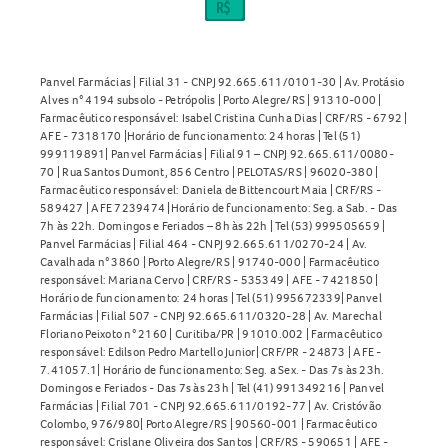
Panvel Farmácias | Filial 31 - CNPJ 92.665.611/0101-30 | Av. Protásio
Alves n° 4194 subsolo - Petrópolis | Porto Alegre/RS | 91310-000 |
Farmacêutico responsável: Isabel Cristina Cunha Dias | CRF/RS - 6792 |
AFE - 7318170 |Horário de funcionamento: 24 horas | Tel (51)
999119891| Panvel Farmácias | Filial 91 – CNPJ 92.665.611/0080-
70 | Rua Santos Dumont, 856 Centro | PELOTAS/RS | 96020-380 |
Farmacêutico responsável: Daniela de Bittencourt Maia | CRF/RS -
589427 | AFE 7239474 |Horário de funcionamento: Seg. a Sab. - Das
7h às 22h. Domingos e Feriados – 8h às 22h | Tel (53) 999505659 |
Panvel Farmácias | Filial 464 - CNPJ 92.665.611/0270-24 | Av.
Cavalhada n° 3860 | Porto Alegre/RS | 91740-000 | Farmacêutico
responsável: Mariana Cervo | CRF/RS - 535349 | AFE - 7421850 |
Horário de funcionamento: 24 horas | Tel (51) 995672339| Panvel
Farmácias | Filial 507 - CNPJ 92.665.611/0320-28 | Av. Marechal
Floriano Peixoto n° 2160 | Curitiba/PR | 91010.002 | Farmacêutico
responsável: Edilson Pedro Martello Junior| CRF/PR - 24873 | AFE -
7.41057.1| Horário de funcionamento: Seg. a Sex. - Das 7s às 23h.
Domingos e Feriados - Das 7s às 23h | Tel (41) 991349216 | Panvel
Farmácias | Filial 701 - CNPJ 92.665.611/0192-77 | Av. Cristóvão
Colombo, 976/980| Porto Alegre/RS | 90560-001 | Farmacêutico
responsável: Crislane Oliveira dos Santos | CRF/RS - 590651 | AFE -