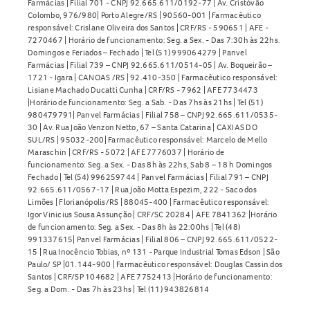
Farmácias | Filial 701 - CNPJ 92.665.611/0192-77 | Av. Cristóvão
Colombo, 976/980| Porto Alegre/RS | 90560-001 | Farmacêutico
responsável: Crislane Oliveira dos Santos | CRF/RS - 590651 | AFE -
7270467 | Horário de funcionamento: Seg. a Sex. - Das 7:30h às 22hs.
Domingos e Feriados – Fechado | Tel (51) 999064279 | Panvel
Farmácias | Filial 739 – CNPJ 92.665.611/0514-05 | Av. Boqueirão –
1721 - Igara | CANOAS /RS | 92.410-350 | Farmacêutico responsável:
Lisiane Machado Ducatti Cunha | CRF/RS - 7962 | AFE 7734473
|Horário de funcionamento: Seg. a Sab. - Das 7hs às 21hs | Tel (51)
980479791| Panvel Farmácias | Filial 758 – CNPJ 92.665.611/0535-
30 | Av. Rua João Venzon Netto, 67 – Santa Catarina | CAXIAS DO
SUL/RS | 95032-200| Farmacêutico responsável: Marcelo de Mello
Maraschin | CRF/RS - 5072 | AFE 7776037 | Horário de
funcionamento: Seg. a Sex. - Das 8h às 22hs, Sab 8 – 18 h Domingos
Fechado | Tel (54) 996259744 | Panvel Farmácias | Filial 791 – CNPJ
92.665.611/0567-17 | Rua João Motta Espezim, 222 - Saco dos
Limões | Florianópolis/RS | 88045-400 | Farmacêutico responsável:
Igor Vinicius Sousa Assunção | CRF/SC 20284 | AFE 7841362 |Horário
de funcionamento: Seg. a Sex. - Das 8h às 22:00hs | Tel (48)
991337615| Panvel Farmácias | Filial 806 – CNPJ 92.665.611/0522-
15 | Rua Inocêncio Tobias, nº 131 - Parque Industrial Tomas Edson | São
Paulo/ SP |01.144-900 | Farmacêutico responsável: Douglas Cassin dos
Santos | CRF/SP 104682 | AFE 7752413 |Horário de funcionamento:
Seg. a Dom. - Das 7h às 23hs | Tel (11) 943826814