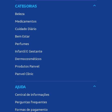
keyboard_arrow_down
CATEGORIAS
Beleza
Medicamentos
Cuidado Diário
Bem Estar
Perfumes
Infantil E Gestante
Dermocosméticos
Produtos Panvel
Panvel Clinic
keyboard_arrow_down
AJUDA
Central de informações
Perguntas frequentes
Formas de pagamento