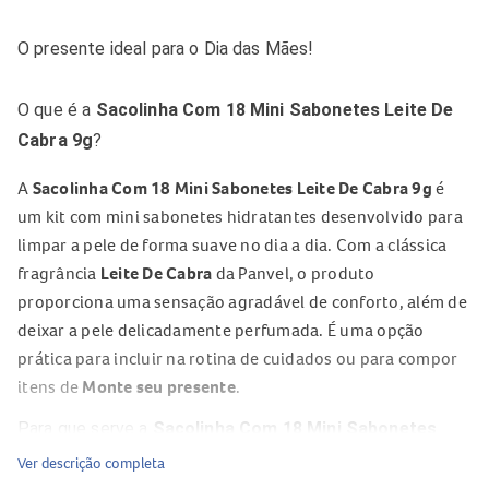
O presente ideal para o Dia das Mães!
O que é a
Sacolinha Com 18 Mini Sabonetes Leite De
Cabra 9g
?
A
Sacolinha Com 18 Mini Sabonetes Leite De Cabra 9g
é
um kit com mini sabonetes hidratantes desenvolvido para
limpar a pele de forma suave no dia a dia. Com a clássica
fragrância
Leite De Cabra
da Panvel, o produto
proporciona uma sensação agradável de conforto, além de
deixar a pele delicadamente perfumada. É uma opção
prática para incluir na rotina de cuidados ou para compor
itens de
Monte seu presente
.
Para que serve a
Sacolinha Com 18 Mini Sabonetes
Leite De Cabra 9g
?
Ver descrição completa