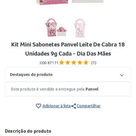
Kit Mini Sabonetes Panvel Leite De Cabra 18
Unidades 9g Cada - Dia Das Mães
star
star
star
star
star
(1)
COD 87171
Destaques do produto
Este produto é vendido e entregue pela
Panvel
.
share
favorite_border
Adicionar à lista
Compartilhar
Descrição do produto