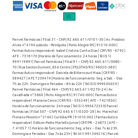
Panvel Farmácias | Filial 31 - CNPJ 92.665.611/0101-30 | Av. Protásio
Alves n° 4194 subsolo - Petrópolis | Porto Alegre/RS | 91310-000 |
Farmacêutico responsável: Isabel Cristina Cunha Dias | CRF/RS - 6792 |
AFE - 7318170 |Horário de funcionamento: 24 horas | Tel (51)
999119891| Panvel Farmácias | Filial 91 – CNPJ 92.665.611/0080-
70 | Rua Santos Dumont, 856 Centro | PELOTAS/RS | 96020-380 |
Farmacêutico responsável: Daniela de Bittencourt Maia | CRF/RS -
589427 | AFE 7239474 |Horário de funcionamento: Seg. a Sab. - Das
7h às 22h. Domingos e Feriados – 8h às 22h | Tel (53) 999505659 |
Panvel Farmácias | Filial 464 - CNPJ 92.665.611/0270-24 | Av.
Cavalhada n° 3860 | Porto Alegre/RS | 91740-000 | Farmacêutico
responsável: Mariana Cervo | CRF/RS - 535349 | AFE - 7421850 |
Horário de funcionamento: 24 horas | Tel (51) 995672339| Panvel
Farmácias | Filial 507 - CNPJ 92.665.611/0320-28 | Av. Marechal
Floriano Peixoto n° 2160 | Curitiba/PR | 91010.002 | Farmacêutico
responsável: Edilson Pedro Martello Junior| CRF/PR - 24873 | AFE -
7.41057.1| Horário de funcionamento: Seg. a Sex. - Das 7s às 23h.
Domingos e Feriados - Das 7s às 23h | Tel (41) 991349216 | Panvel