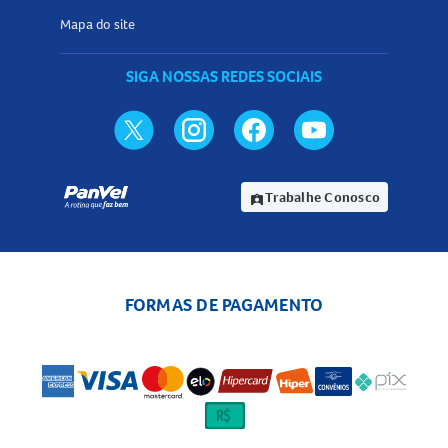
Mapa do site
SIGA NOSSAS REDES SOCIAIS
Trabalhe Conosco
assignment_ind
FORMAS DE PAGAMENTO