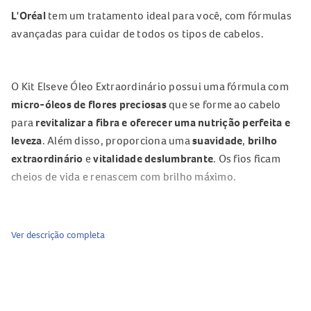
L'Oréal
tem um tratamento ideal para você, com fórmulas
avançadas para cuidar de todos os tipos de cabelos.
O Kit Elseve Óleo Extraordinário possui uma fórmula com
micro-óleos de flores preciosas
que se forme ao cabelo
para
revitalizar a fibra e oferecer uma nutrição perfeita e
leveza
. Além disso, proporciona uma
suavidade
,
brilho
extraordinário
e
vitalidade deslumbrante
. Os fios ficam
cheios de vida e renascem com brilho máximo.
Indicado
Ver descrição completa
Indicado para
cabelos secos
,
opaco
,
sem brilho
e com
toque áspero
.