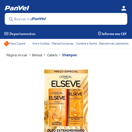
person
Menu d
Se
Buscar na
search
menu
Departamentos
Informe seu CEP
Meus Cupons
Kits e Combos
Ofertas Exclusivas
Combine e Ganhe
Desconto de Laboratório
Acessos rápidos do cabeçalho
>
>
>
Página Inicial
Beleza
Cabelo
Shampoo