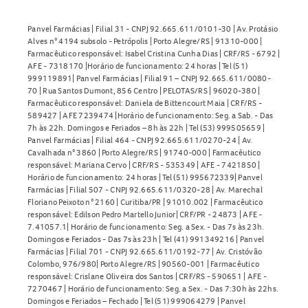
Panvel Farmácias | Filial 31 - CNPJ 92.665.611/0101-30 | Av. Protásio
Alves n° 4194 subsolo - Petrópolis | Porto Alegre/RS | 91310-000 |
Farmacêutico responsável: Isabel Cristina Cunha Dias | CRF/RS - 6792 |
AFE - 7318170 |Horário de funcionamento: 24 horas | Tel (51)
999119891| Panvel Farmácias | Filial 91 – CNPJ 92.665.611/0080-
70 | Rua Santos Dumont, 856 Centro | PELOTAS/RS | 96020-380 |
Farmacêutico responsável: Daniela de Bittencourt Maia | CRF/RS -
589427 | AFE 7239474 |Horário de funcionamento: Seg. a Sab. - Das
7h às 22h. Domingos e Feriados – 8h às 22h | Tel (53) 999505659 |
Panvel Farmácias | Filial 464 - CNPJ 92.665.611/0270-24 | Av.
Cavalhada n° 3860 | Porto Alegre/RS | 91740-000 | Farmacêutico
responsável: Mariana Cervo | CRF/RS - 535349 | AFE - 7421850 |
Horário de funcionamento: 24 horas | Tel (51) 995672339| Panvel
Farmácias | Filial 507 - CNPJ 92.665.611/0320-28 | Av. Marechal
Floriano Peixoto n° 2160 | Curitiba/PR | 91010.002 | Farmacêutico
responsável: Edilson Pedro Martello Junior| CRF/PR - 24873 | AFE -
7.41057.1| Horário de funcionamento: Seg. a Sex. - Das 7s às 23h.
Domingos e Feriados - Das 7s às 23h | Tel (41) 991349216 | Panvel
Farmácias | Filial 701 - CNPJ 92.665.611/0192-77 | Av. Cristóvão
Colombo, 976/980| Porto Alegre/RS | 90560-001 | Farmacêutico
responsável: Crislane Oliveira dos Santos | CRF/RS - 590651 | AFE -
7270467 | Horário de funcionamento: Seg. a Sex. - Das 7:30h às 22hs.
Domingos e Feriados – Fechado | Tel (51) 999064279 | Panvel