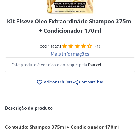
Kit Elseve Óleo Extraordinário Shampoo 375ml
+ Condicionador 170ml
star
star
star
star
star
(1)
COD 119275
Mais informações
Este produto é vendido e entregue pela
Panvel
.
share
favorite_border
Adicionar à lista
Compartilhar
Descrição do produto
Conteúdo: Shampoo 375ml + Condicionador 170ml