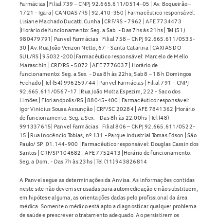
Farmácias | Filial 739 – CNPJ 92.665.611/0514-05 | Av. Boqueirão –
1721 - Igara | CANOAS /RS | 92.410-350 | Farmacêutico responsável:
Lisiane Machado Ducatti Cunha | CRF/RS - 7962 | AFE 7734473
|Horário de funcionamento: Seg. a Sab. - Das 7hs às 21hs | Tel (51)
980479791| Panvel Farmácias | Filial 758 – CNPJ 92.665.611/0535-
30 | Av. Rua João Venzon Netto, 67 – Santa Catarina | CAXIAS DO
SUL/RS | 95032-200| Farmacêutico responsável: Marcelo de Mello
Maraschin | CRF/RS - 5072 | AFE 7776037 | Horário de
funcionamento: Seg. a Sex. - Das 8h às 22hs, Sab 8 – 18 h Domingos
Fechado | Tel (54) 996259744 | Panvel Farmácias | Filial 791 – CNPJ
92.665.611/0567-17 | Rua João Motta Espezim, 222 - Saco dos
Limões | Florianópolis/RS | 88045-400 | Farmacêutico responsável:
Igor Vinicius Sousa Assunção | CRF/SC 20284 | AFE 7841362 |Horário
de funcionamento: Seg. a Sex. - Das 8h às 22:00hs | Tel (48)
991337615| Panvel Farmácias | Filial 806 – CNPJ 92.665.611/0522-
15 | Rua Inocêncio Tobias, nº 131 - Parque Industrial Tomas Edson | São
Paulo/ SP |01.144-900 | Farmacêutico responsável: Douglas Cassin dos
Santos | CRF/SP 104682 | AFE 7752413 |Horário de funcionamento:
Seg. a Dom. - Das 7h às 23hs | Tel (11) 943826814
A Panvel segue as determinações da Anvisa. As informações contidas
neste site não devem ser usadas para automedicação e não substituem,
em hipótese alguma, as orientações dadas pelo profissional da área
médica. Somente o médico está apto a diagnosticar qualquer problema
de saúde e prescrever o tratamento adequado. Ao persistirem os