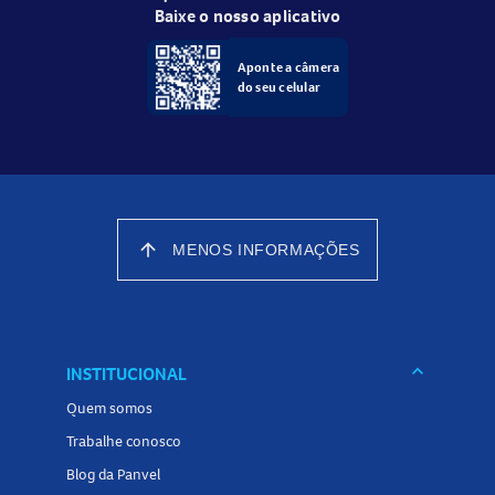
Baixe o nosso aplicativo
Aponte a câmera
do seu celular
arrow_upward
MENOS INFORMAÇÕES
keyboard_arrow_down
INSTITUCIONAL
Quem somos
Trabalhe conosco
Blog da Panvel