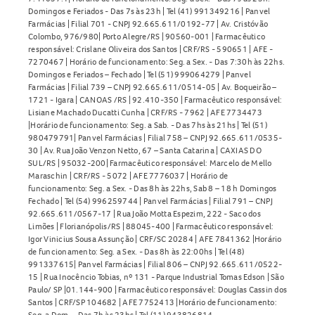
Domingos e Feriados - Das 7s às 23h | Tel (41) 991349216 | Panvel
Farmácias | Filial 701 - CNPJ 92.665.611/0192-77 | Av. Cristóvão
Colombo, 976/980| Porto Alegre/RS | 90560-001 | Farmacêutico
responsável: Crislane Oliveira dos Santos | CRF/RS - 590651 | AFE -
7270467 | Horário de funcionamento: Seg. a Sex. - Das 7:30h às 22hs.
Domingos e Feriados – Fechado | Tel (51) 999064279 | Panvel
Farmácias | Filial 739 – CNPJ 92.665.611/0514-05 | Av. Boqueirão –
1721 - Igara | CANOAS /RS | 92.410-350 | Farmacêutico responsável:
Lisiane Machado Ducatti Cunha | CRF/RS - 7962 | AFE 7734473
|Horário de funcionamento: Seg. a Sab. - Das 7hs às 21hs | Tel (51)
980479791| Panvel Farmácias | Filial 758 – CNPJ 92.665.611/0535-
30 | Av. Rua João Venzon Netto, 67 – Santa Catarina | CAXIAS DO
SUL/RS | 95032-200| Farmacêutico responsável: Marcelo de Mello
Maraschin | CRF/RS - 5072 | AFE 7776037 | Horário de
funcionamento: Seg. a Sex. - Das 8h às 22hs, Sab 8 – 18 h Domingos
Fechado | Tel (54) 996259744 | Panvel Farmácias | Filial 791 – CNPJ
92.665.611/0567-17 | Rua João Motta Espezim, 222 - Saco dos
Limões | Florianópolis/RS | 88045-400 | Farmacêutico responsável:
Igor Vinicius Sousa Assunção | CRF/SC 20284 | AFE 7841362 |Horário
de funcionamento: Seg. a Sex. - Das 8h às 22:00hs | Tel (48)
991337615| Panvel Farmácias | Filial 806 – CNPJ 92.665.611/0522-
15 | Rua Inocêncio Tobias, nº 131 - Parque Industrial Tomas Edson | São
Paulo/ SP |01.144-900 | Farmacêutico responsável: Douglas Cassin dos
Santos | CRF/SP 104682 | AFE 7752413 |Horário de funcionamento:
Seg. a Dom. - Das 7h às 23hs | Tel (11) 943826814