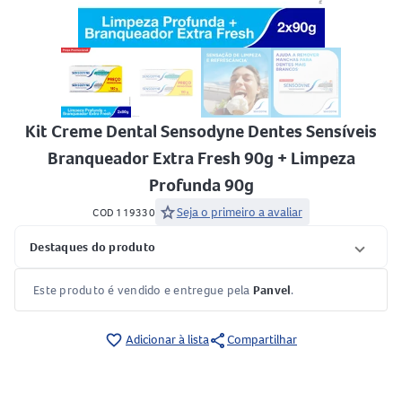
Kit Creme Dental Sensodyne Dentes Sensíveis
Branqueador Extra Fresh 90g + Limpeza
Profunda 90g
star
Seja o primeiro a avaliar
COD 119330
Destaques do produto
Este produto é vendido e entregue pela
Panvel
.
share
favorite_border
Adicionar à lista
Compartilhar