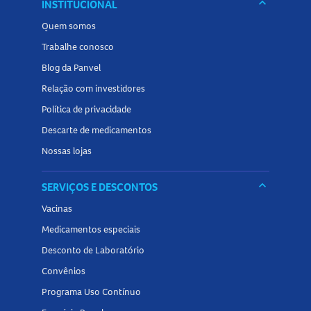
Sorbitol
keyboard_arrow_down
INSTITUCIONAL
Glycerin
Quem somos
Pentasodium Triphosphate
Trabalhe conosco
PEG-6 Sodium Lauryl Sulfate
Blog da Panvel
Aroma
Relação com investidores
Xanthan Gum
Sodium Hydroxide
Política de privacidade
Cocamidopropyl
Descarte de medicamentos
Betaine
Nossas lojas
Sodium Saccharin
keyboard_arrow_down
SERVIÇOS E DESCONTOS
Vacinas
Medicamentos especiais
Desconto de Laboratório
Convênios
Programa Uso Contínuo