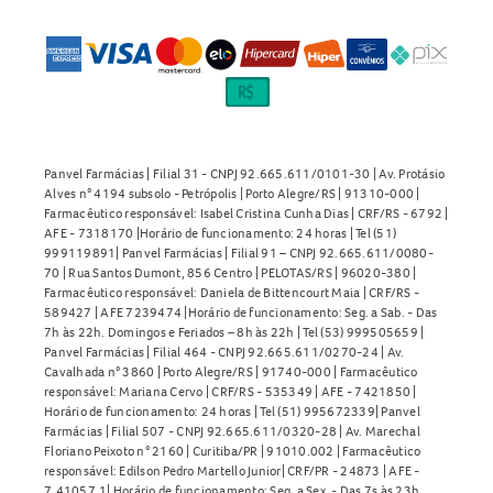
Panvel Farmácias | Filial 31 - CNPJ 92.665.611/0101-30 | Av. Protásio
Alves n° 4194 subsolo - Petrópolis | Porto Alegre/RS | 91310-000 |
Farmacêutico responsável: Isabel Cristina Cunha Dias | CRF/RS - 6792 |
AFE - 7318170 |Horário de funcionamento: 24 horas | Tel (51)
999119891| Panvel Farmácias | Filial 91 – CNPJ 92.665.611/0080-
70 | Rua Santos Dumont, 856 Centro | PELOTAS/RS | 96020-380 |
Farmacêutico responsável: Daniela de Bittencourt Maia | CRF/RS -
589427 | AFE 7239474 |Horário de funcionamento: Seg. a Sab. - Das
7h às 22h. Domingos e Feriados – 8h às 22h | Tel (53) 999505659 |
Panvel Farmácias | Filial 464 - CNPJ 92.665.611/0270-24 | Av.
Cavalhada n° 3860 | Porto Alegre/RS | 91740-000 | Farmacêutico
responsável: Mariana Cervo | CRF/RS - 535349 | AFE - 7421850 |
Horário de funcionamento: 24 horas | Tel (51) 995672339| Panvel
Farmácias | Filial 507 - CNPJ 92.665.611/0320-28 | Av. Marechal
Floriano Peixoto n° 2160 | Curitiba/PR | 91010.002 | Farmacêutico
responsável: Edilson Pedro Martello Junior| CRF/PR - 24873 | AFE -
7.41057.1| Horário de funcionamento: Seg. a Sex. - Das 7s às 23h.