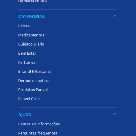
Farmácia Popular
keyboard_arrow_down
CATEGORIAS
Beleza
Medicamentos
Cuidado Diário
Bem Estar
Perfumes
Infantil E Gestante
Dermocosméticos
Produtos Panvel
Panvel Clinic
keyboard_arrow_down
AJUDA
Central de informações
Perguntas frequentes