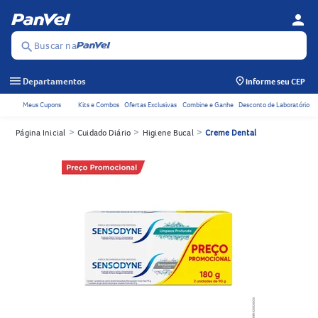
person
Menu d
Se
Buscar na
search
menu
Departamentos
Informe seu CEP
Meus Cupons
Kits e Combos
Ofertas Exclusivas
Combine e Ganhe
Desconto de Laboratório
Acessos rápidos do cabeçalho
>
>
>
Página Inicial
Cuidado Diário
Higiene Bucal
Creme Dental