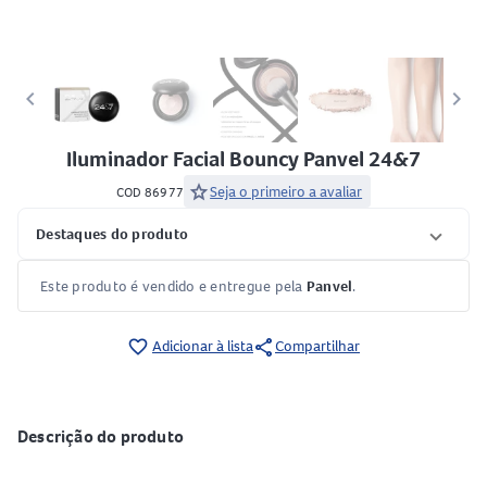
keyboard_arrow_left
keyboard_arrow_right
Iluminador Facial Bouncy Panvel 24&7
star
Seja o primeiro a avaliar
COD 86977
Destaques do produto
Este produto é vendido e entregue pela
Panvel
.
share
favorite_border
Adicionar à lista
Compartilhar
Descrição do produto