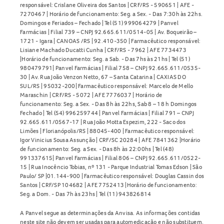
responsável: Crislane Oliveira dos Santos | CRF/RS - 590651 | AFE -
7270467 | Horário de funcionamento: Seg. a Sex. - Das 7:30h às 22hs.
Domingos e Feriados – Fechado | Tel (51) 999064279 | Panvel
Farmácias | Filial 739 – CNPJ 92.665.611/0514-05 | Av. Boqueirão –
1721 - Igara | CANOAS /RS | 92.410-350 | Farmacêutico responsável:
Lisiane Machado Ducatti Cunha | CRF/RS - 7962 | AFE 7734473
|Horário de funcionamento: Seg. a Sab. - Das 7hs às 21hs | Tel (51)
980479791| Panvel Farmácias | Filial 758 – CNPJ 92.665.611/0535-
30 | Av. Rua João Venzon Netto, 67 – Santa Catarina | CAXIAS DO
SUL/RS | 95032-200| Farmacêutico responsável: Marcelo de Mello
Maraschin | CRF/RS - 5072 | AFE 7776037 | Horário de
funcionamento: Seg. a Sex. - Das 8h às 22hs, Sab 8 – 18 h Domingos
Fechado | Tel (54) 996259744 | Panvel Farmácias | Filial 791 – CNPJ
92.665.611/0567-17 | Rua João Motta Espezim, 222 - Saco dos
Limões | Florianópolis/RS | 88045-400 | Farmacêutico responsável:
Igor Vinicius Sousa Assunção | CRF/SC 20284 | AFE 7841362 |Horário
de funcionamento: Seg. a Sex. - Das 8h às 22:00hs | Tel (48)
991337615| Panvel Farmácias | Filial 806 – CNPJ 92.665.611/0522-
15 | Rua Inocêncio Tobias, nº 131 - Parque Industrial Tomas Edson | São
Paulo/ SP |01.144-900 | Farmacêutico responsável: Douglas Cassin dos
Santos | CRF/SP 104682 | AFE 7752413 |Horário de funcionamento:
Seg. a Dom. - Das 7h às 23hs | Tel (11) 943826814
A Panvel segue as determinações da Anvisa. As informações contidas
neste site não devem ser usadas para automedicação e não substituem,