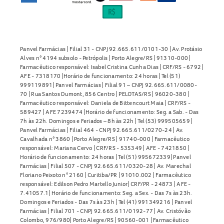
Panvel Farmácias | Filial 31 - CNPJ 92.665.611/0101-30 | Av. Protásio
Alves n° 4194 subsolo - Petrópolis | Porto Alegre/RS | 91310-000 |
Farmacêutico responsável: Isabel Cristina Cunha Dias | CRF/RS - 6792 |
AFE - 7318170 |Horário de funcionamento: 24 horas | Tel (51)
999119891| Panvel Farmácias | Filial 91 – CNPJ 92.665.611/0080-
70 | Rua Santos Dumont, 856 Centro | PELOTAS/RS | 96020-380 |
Farmacêutico responsável: Daniela de Bittencourt Maia | CRF/RS -
589427 | AFE 7239474 |Horário de funcionamento: Seg. a Sab. - Das
7h às 22h. Domingos e Feriados – 8h às 22h | Tel (53) 999505659 |
Panvel Farmácias | Filial 464 - CNPJ 92.665.611/0270-24 | Av.
Cavalhada n° 3860 | Porto Alegre/RS | 91740-000 | Farmacêutico
responsável: Mariana Cervo | CRF/RS - 535349 | AFE - 7421850 |
Horário de funcionamento: 24 horas | Tel (51) 995672339| Panvel
Farmácias | Filial 507 - CNPJ 92.665.611/0320-28 | Av. Marechal
Floriano Peixoto n° 2160 | Curitiba/PR | 91010.002 | Farmacêutico
responsável: Edilson Pedro Martello Junior| CRF/PR - 24873 | AFE -
7.41057.1| Horário de funcionamento: Seg. a Sex. - Das 7s às 23h.
Domingos e Feriados - Das 7s às 23h | Tel (41) 991349216 | Panvel
Farmácias | Filial 701 - CNPJ 92.665.611/0192-77 | Av. Cristóvão
Colombo, 976/980| Porto Alegre/RS | 90560-001 | Farmacêutico