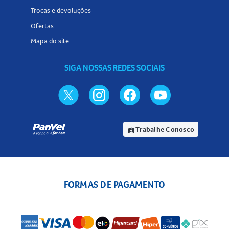
Trocas e devoluções
Ofertas
Mapa do site
SIGA NOSSAS REDES SOCIAIS
Trabalhe Conosco
assignment_ind
FORMAS DE PAGAMENTO