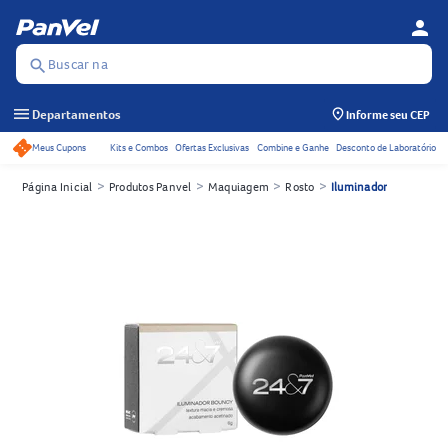
person
Menu d
Se
Buscar na
search
menu
Departamentos
Informe seu CEP
Meus Cupons
Kits e Combos
Ofertas Exclusivas
Combine e Ganhe
Desconto de Laboratório
Acessos rápidos do cabeçalho
>
>
>
>
Página Inicial
Produtos Panvel
Maquiagem
Rosto
Iluminador