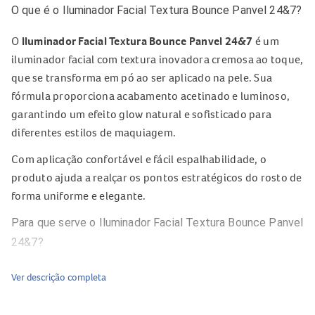
O que é o Iluminador Facial Textura Bounce Panvel 24&7?
O
Iluminador Facial Textura Bounce Panvel 24&7
é um
iluminador facial com textura inovadora cremosa ao toque,
que se transforma em pó ao ser aplicado na pele. Sua
fórmula proporciona acabamento acetinado e luminoso,
garantindo um efeito glow natural e sofisticado para
diferentes estilos de maquiagem.
Com aplicação confortável e fácil espalhabilidade, o
produto ajuda a realçar os pontos estratégicos do rosto de
forma uniforme e elegante.
Para que serve o Iluminador Facial Textura Bounce Panvel
24&7?
O
Iluminador Facial Textura Bounce Panvel 24&7
serve
Ver descrição completa
para iluminar e destacar áreas específicas do rosto,
proporcionando um acabamento radiante à maquiagem.