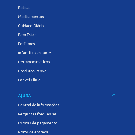
Explore outras opções de
iluminador
facial
na Panvel
Beleza
Farmácias e encontre tudo o que precisa para criar
Medicamentos
maquiagens iluminadas, sofisticadas e com efeito glow
natural.
Cuidado Diário
Bem Estar
Perfumes
Infantil E Gestante
Dermocosméticos
Produtos Panvel
Panvel Clinic
keyboard_arrow_down
AJUDA
Central de informações
Perguntas frequentes
Formas de pagamento
Prazo de entrega