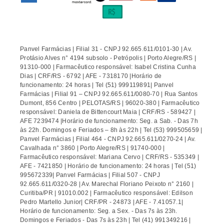
Panvel Farmácias | Filial 31 - CNPJ 92.665.611/0101-30 | Av.
Protásio Alves n° 4194 subsolo - Petrópolis | Porto Alegre/RS |
91310-000 | Farmacêutico responsável: Isabel Cristina Cunha
Dias | CRF/RS - 6792 | AFE - 7318170 |Horário de
funcionamento: 24 horas | Tel (51) 999119891| Panvel
Farmácias | Filial 91 – CNPJ 92.665.611/0080-70 | Rua Santos
Dumont, 856 Centro | PELOTAS/RS | 96020-380 | Farmacêutico
responsável: Daniela de Bittencourt Maia | CRF/RS - 589427 |
AFE 7239474 |Horário de funcionamento: Seg. a Sab. - Das 7h
às 22h. Domingos e Feriados – 8h às 22h | Tel (53) 999505659 |
Panvel Farmácias | Filial 464 - CNPJ 92.665.611/0270-24 | Av.
Cavalhada n° 3860 | Porto Alegre/RS | 91740-000 |
Farmacêutico responsável: Mariana Cervo | CRF/RS - 535349 |
AFE - 7421850 | Horário de funcionamento: 24 horas | Tel (51)
995672339| Panvel Farmácias | Filial 507 - CNPJ
92.665.611/0320-28 | Av. Marechal Floriano Peixoto n° 2160 |
Curitiba/PR | 91010.002 | Farmacêutico responsável: Edilson
Pedro Martello Junior| CRF/PR - 24873 | AFE - 7.41057.1|
Horário de funcionamento: Seg. a Sex. - Das 7s às 23h.
Domingos e Feriados - Das 7s às 23h | Tel (41) 991349216 |