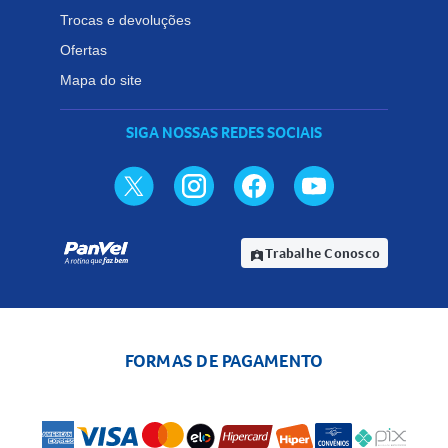
Trocas e devoluções
Ofertas
Mapa do site
SIGA NOSSAS REDES SOCIAIS
Trabalhe Conosco
assignment_ind
FORMAS DE PAGAMENTO