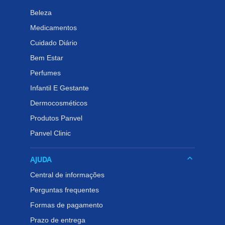
protegida, hidratada e com aspecto saudável!
Beleza
Medicamentos
Cuidado Diário
Bem Estar
Perfumes
Infantil E Gestante
Dermocosméticos
Produtos Panvel
Panvel Clinic
keyboard_arrow_down
AJUDA
Central de informações
Perguntas frequentes
Formas de pagamento
Prazo de entrega