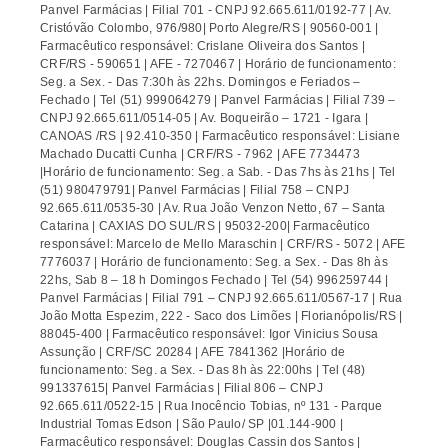
Panvel Farmácias | Filial 701 - CNPJ 92.665.611/0192-77 | Av.
Cristóvão Colombo, 976/980| Porto Alegre/RS | 90560-001 |
Farmacêutico responsável: Crislane Oliveira dos Santos |
CRF/RS - 590651 | AFE - 7270467 | Horário de funcionamento:
Seg. a Sex. - Das 7:30h às 22hs. Domingos e Feriados –
Fechado | Tel (51) 999064279 | Panvel Farmácias | Filial 739 –
CNPJ 92.665.611/0514-05 | Av. Boqueirão – 1721 - Igara |
CANOAS /RS | 92.410-350 | Farmacêutico responsável: Lisiane
Machado Ducatti Cunha | CRF/RS - 7962 | AFE 7734473
|Horário de funcionamento: Seg. a Sab. - Das 7hs às 21hs | Tel
(51) 980479791| Panvel Farmácias | Filial 758 – CNPJ
92.665.611/0535-30 | Av. Rua João Venzon Netto, 67 – Santa
Catarina | CAXIAS DO SUL/RS | 95032-200| Farmacêutico
responsável: Marcelo de Mello Maraschin | CRF/RS - 5072 | AFE
7776037 | Horário de funcionamento: Seg. a Sex. - Das 8h às
22hs, Sab 8 – 18 h Domingos Fechado | Tel (54) 996259744 |
Panvel Farmácias | Filial 791 – CNPJ 92.665.611/0567-17 | Rua
João Motta Espezim, 222 - Saco dos Limões | Florianópolis/RS |
88045-400 | Farmacêutico responsável: Igor Vinicius Sousa
Assunção | CRF/SC 20284 | AFE 7841362 |Horário de
funcionamento: Seg. a Sex. - Das 8h às 22:00hs | Tel (48)
991337615| Panvel Farmácias | Filial 806 – CNPJ
92.665.611/0522-15 | Rua Inocêncio Tobias, nº 131 - Parque
Industrial Tomas Edson | São Paulo/ SP |01.144-900 |
Farmacêutico responsável: Douglas Cassin dos Santos |