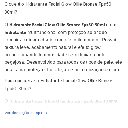
O que é o Hidratante Facial Glow Ollie Bronze Fps50
30ml?
Hidratante Facial Glow Ollie Bronze Fps50 30ml
O
é um
hidratante
multifuncional com proteção solar que
combina cuidado diário com efeito iluminador. Possui
textura leve, acabamento natural e efeito glow,
proporcionando luminosidade sem deixar a pele
pegajosa. Desenvolvido para todos os tipos de pele, ele
auxilia na proteção, hidratação e uniformização do tom.
Para que serve o Hidratante Facial Glow Ollie Bronze
Fps50 30ml?
Hidratante Facial Glow Ollie Bronze Fps50 30ml
O
serve
para proteger a pele contra os raios UVA/UVB, além de
Ver descrição completa
hidratar e promover um efeito iluminado. Sua fórmula
ajuda a: