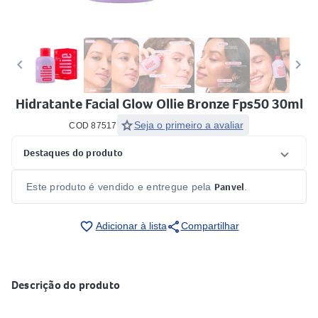
keyboard_arrow_left
keyboard_arrow_right
Hidratante Facial Glow Ollie Bronze Fps50 30ml
star
Seja o primeiro a avaliar
COD 87517
Destaques do produto
Panvel
Este produto é vendido e entregue pela
.
share
favorite_border
Adicionar à lista
Compartilhar
Descrição do produto