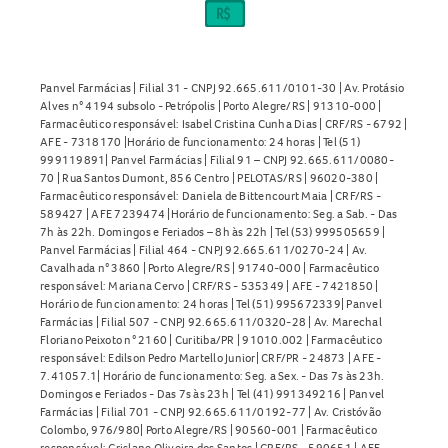
Panvel Farmácias | Filial 31 - CNPJ 92.665.611/0101-30 | Av. Protásio
Alves n° 4194 subsolo - Petrópolis | Porto Alegre/RS | 91310-000 |
Farmacêutico responsável: Isabel Cristina Cunha Dias | CRF/RS - 6792 |
AFE - 7318170 |Horário de funcionamento: 24 horas | Tel (51)
999119891| Panvel Farmácias | Filial 91 – CNPJ 92.665.611/0080-
70 | Rua Santos Dumont, 856 Centro | PELOTAS/RS | 96020-380 |
Farmacêutico responsável: Daniela de Bittencourt Maia | CRF/RS -
589427 | AFE 7239474 |Horário de funcionamento: Seg. a Sab. - Das
7h às 22h. Domingos e Feriados – 8h às 22h | Tel (53) 999505659 |
Panvel Farmácias | Filial 464 - CNPJ 92.665.611/0270-24 | Av.
Cavalhada n° 3860 | Porto Alegre/RS | 91740-000 | Farmacêutico
responsável: Mariana Cervo | CRF/RS - 535349 | AFE - 7421850 |
Horário de funcionamento: 24 horas | Tel (51) 995672339| Panvel
Farmácias | Filial 507 - CNPJ 92.665.611/0320-28 | Av. Marechal
Floriano Peixoto n° 2160 | Curitiba/PR | 91010.002 | Farmacêutico
responsável: Edilson Pedro Martello Junior| CRF/PR - 24873 | AFE -
7.41057.1| Horário de funcionamento: Seg. a Sex. - Das 7s às 23h.
Domingos e Feriados - Das 7s às 23h | Tel (41) 991349216 | Panvel
Farmácias | Filial 701 - CNPJ 92.665.611/0192-77 | Av. Cristóvão
Colombo, 976/980| Porto Alegre/RS | 90560-001 | Farmacêutico
responsável: Crislane Oliveira dos Santos | CRF/RS - 590651 | AFE -