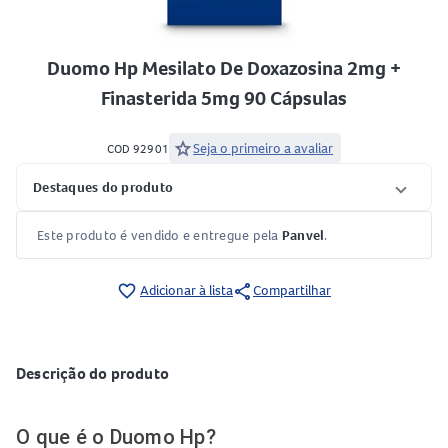
Duomo Hp Mesilato De Doxazosina 2mg +
Finasterida 5mg 90 Cápsulas
star
Seja o primeiro a avaliar
COD 92901
Destaques do produto
Este produto é vendido e entregue pela
Panvel
.
share
favorite_border
Adicionar à lista
Compartilhar
Descrição do produto
O que é o Duomo Hp?