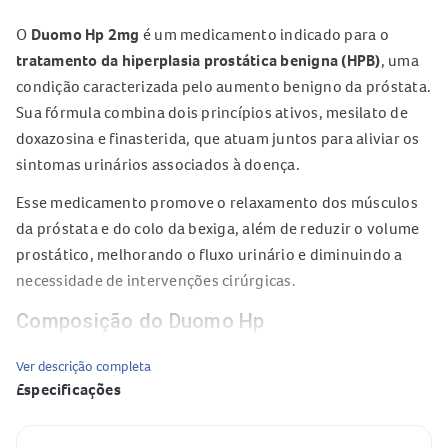
O
Duomo Hp 2mg
é um medicamento indicado para o
tratamento da hiperplasia prostática benigna (HPB)
, uma
condição caracterizada pelo aumento benigno da próstata.
Sua fórmula combina dois princípios ativos, mesilato de
doxazosina e finasterida, que atuam juntos para aliviar os
sintomas urinários associados à doença.
Esse medicamento promove o relaxamento dos músculos
da próstata e do colo da bexiga, além de reduzir o volume
prostático, melhorando o fluxo urinário e diminuindo a
necessidade de intervenções cirúrgicas.
Composição do Duomo Hp
Mesilato de doxazosina
– 2 mg
Ver descrição completa
Especificações
Finasterida
– 5 mg
Excipientes: lactose monoidratada, amidoglicolato de
Especificação
Valor
sódio, laurilsulfato de sódio, estearato de magnésio,