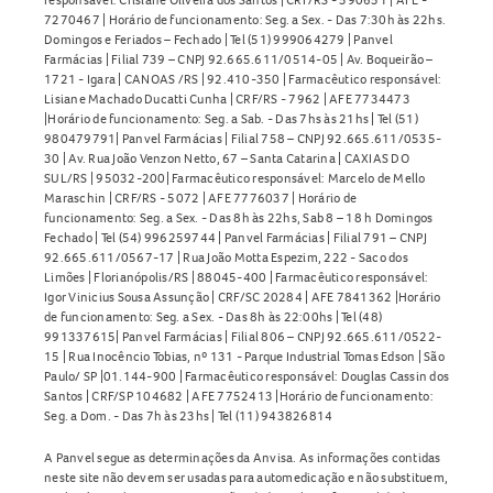
7270467 | Horário de funcionamento: Seg. a Sex. - Das 7:30h às 22hs.
Domingos e Feriados – Fechado | Tel (51) 999064279 | Panvel
Farmácias | Filial 739 – CNPJ 92.665.611/0514-05 | Av. Boqueirão –
1721 - Igara | CANOAS /RS | 92.410-350 | Farmacêutico responsável:
Lisiane Machado Ducatti Cunha | CRF/RS - 7962 | AFE 7734473
|Horário de funcionamento: Seg. a Sab. - Das 7hs às 21hs | Tel (51)
980479791| Panvel Farmácias | Filial 758 – CNPJ 92.665.611/0535-
30 | Av. Rua João Venzon Netto, 67 – Santa Catarina | CAXIAS DO
SUL/RS | 95032-200| Farmacêutico responsável: Marcelo de Mello
Maraschin | CRF/RS - 5072 | AFE 7776037 | Horário de
funcionamento: Seg. a Sex. - Das 8h às 22hs, Sab 8 – 18 h Domingos
Fechado | Tel (54) 996259744 | Panvel Farmácias | Filial 791 – CNPJ
92.665.611/0567-17 | Rua João Motta Espezim, 222 - Saco dos
Limões | Florianópolis/RS | 88045-400 | Farmacêutico responsável:
Igor Vinicius Sousa Assunção | CRF/SC 20284 | AFE 7841362 |Horário
de funcionamento: Seg. a Sex. - Das 8h às 22:00hs | Tel (48)
991337615| Panvel Farmácias | Filial 806 – CNPJ 92.665.611/0522-
15 | Rua Inocêncio Tobias, nº 131 - Parque Industrial Tomas Edson | São
Paulo/ SP |01.144-900 | Farmacêutico responsável: Douglas Cassin dos
Santos | CRF/SP 104682 | AFE 7752413 |Horário de funcionamento:
Seg. a Dom. - Das 7h às 23hs | Tel (11) 943826814
A Panvel segue as determinações da Anvisa. As informações contidas
neste site não devem ser usadas para automedicação e não substituem,