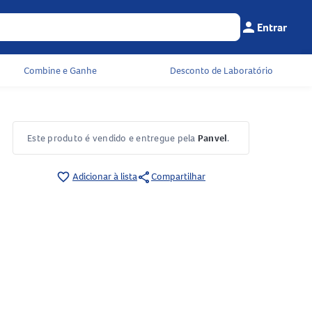
person
Entrar
Menu do cliente
Seu c
Combine e Ganhe
Desconto de Laboratório
Este produto é vendido e entregue pela
Panvel
.
share
favorite_border
Adicionar à lista
Compartilhar