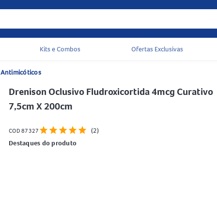
Kits e Combos
Ofertas Exclusivas
Acessos rápidos do cabeçalho
 Antimicóticos
Drenison Oclusivo Fludroxicortida 4mcg Curativo
7,5cm X 200cm
star
star
star
star
star
(2)
COD 87327
Destaques do produto