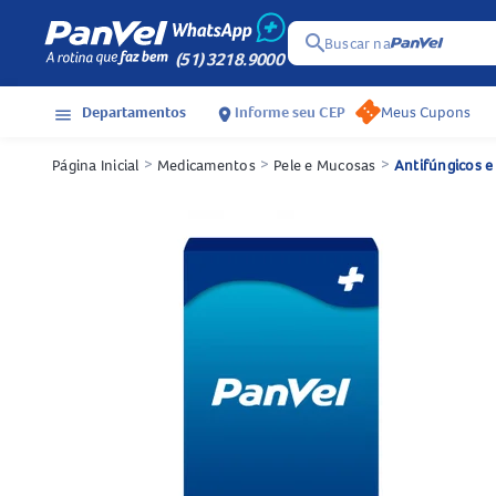
search
Buscar na
(51) 3218.9000
Departamentos
Informe seu CEP
Meus Cupons
menu
location_on
Página Inicial
>
Medicamentos
>
Pele e Mucosas
>
Antifúngicos e