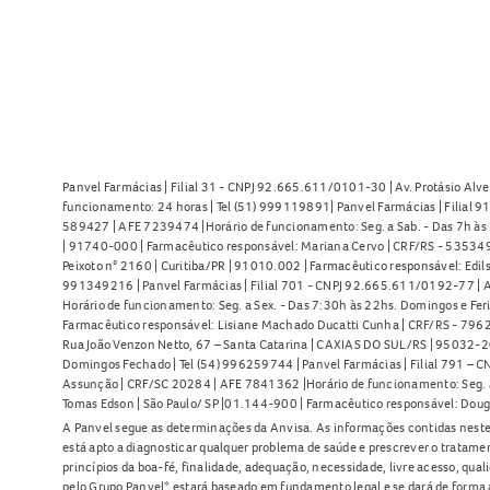
7,5x200cm
. Não foram observadas interações com alime
todos os medicamentos que você utiliza.
Superdose do Drenison Oclusivo Curativo 7,5x200cm: o 
O uso excessivo do
Drenison Oclusivo Curativo 7,5x200
podendo causar sintomas como alterações hormonais, aum
Panvel Farmácias | Filial 31 - CNPJ 92.665.611/0101-30 | Av. Protásio Alve
Em caso de uso em quantidade maior do que a indicada, s
funcionamento: 24 horas | Tel (51) 999119891| Panvel Farmácias | Filial 
589427 | AFE 7239474 |Horário de funcionamento: Seg. a Sab. - Das 7h às 2
imediatamente. Leve a embalagem ou bula do medicamento
| 91740-000 | Farmacêutico responsável: Mariana Cervo | CRF/RS - 535349 
Peixoto n° 2160 | Curitiba/PR | 91010.002 | Farmacêutico responsável: Edils
O que fazer se eu esquecer de usar o Drenison Oclusivo
991349216 | Panvel Farmácias | Filial 701 - CNPJ 92.665.611/0192-77 | Av
Horário de funcionamento: Seg. a Sex. - Das 7:30h às 22hs. Domingos e Fer
Se você esquecer de aplicar o
Drenison Oclusivo Curativ
Farmacêutico responsável: Lisiane Machado Ducatti Cunha | CRF/RS - 7962 
Rua João Venzon Netto, 67 – Santa Catarina | CAXIAS DO SUL/RS | 95032-20
orientação médica. Não utilize quantidade extra para co
Domingos Fechado | Tel (54) 996259744 | Panvel Farmácias | Filial 791 – C
Assunção | CRF/SC 20284 | AFE 7841362 |Horário de funcionamento: Seg. a S
Contraindicações do Drenison Oclusivo Curativo 7,5x20
Tomas Edson | São Paulo/ SP |01.144-900 | Farmacêutico responsável: Doug
A Panvel segue as determinações da Anvisa. As informações contidas neste
Alergia à fludroxicortida ou a qualquer componente da fó
está apto a diagnosticar qualquer problema de saúde e prescrever o tratame
Presença de infecção no local de aplicação.
princípios da boa-fé, finalidade, adequação, necessidade, livre acesso, qua
pelo Grupo Panvel* estará baseado em fundamento legal e se dará de forma 