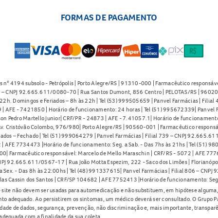
ntos ou bebidas. Informe sempre ao seu médico sobre
FORMAS DE PAGAMENTO
que fazer?
cm
pode levar à absorção sistêmica do corticosteroide,
ento de açúcar no sangue e outros efeitos sistêmicos.
s n° 4194 subsolo - Petrópolis | Porto Alegre/RS | 91310-000 | Farmacêutico responsáve
uspenda o uso e procure orientação médica
91 – CNPJ 92.665.611/0080-70 | Rua Santos Dumont, 856 Centro | PELOTAS/RS | 96020-
2h. Domingos e Feriados – 8h às 22h | Tel (53) 999505659 | Panvel Farmácias | Filia
, se possível.
| AFE - 7421850 | Horário de funcionamento: 24 horas | Tel (51) 995672339| Panvel F
on Pedro Martello Junior| CRF/PR - 24873 | AFE - 7.41057.1| Horário de funcionamento: 
 Curativo 7,5x200cm?
. Cristóvão Colombo, 976/980| Porto Alegre/RS | 90560-001 | Farmacêutico responsáve
iados – Fechado | Tel (51) 999064279 | Panvel Farmácias | Filial 739 – CNPJ 92.665.6
o 7,5x200cm
, utilize a próxima dose conforme a
| AFE 7734473 |Horário de funcionamento: Seg. a Sab. - Das 7hs às 21hs | Tel (51) 9
0| Farmacêutico responsável: Marcelo de Mello Maraschin | CRF/RS - 5072 | AFE 77760
mpensar a dose esquecida.
NPJ 92.665.611/0567-17 | Rua João Motta Espezim, 222 - Saco dos Limões | Florianópo
ex. - Das 8h às 22:00hs | Tel (48) 991337615| Panvel Farmácias | Filial 806 – CNPJ 
0cm
las Cassin dos Santos | CRF/SP 104682 | AFE 7752413 |Horário de funcionamento: Seg
 site não devem ser usadas para automedicação e não substituem, em hipótese alguma, 
rmula.
nto adequado. Ao persistirem os sintomas, um médico deverá ser consultado. O Grupo P
lidade de dados, segurança, prevenção, não discriminação e, mais importante, transpar
adequada com a finalidade da sua coleta.