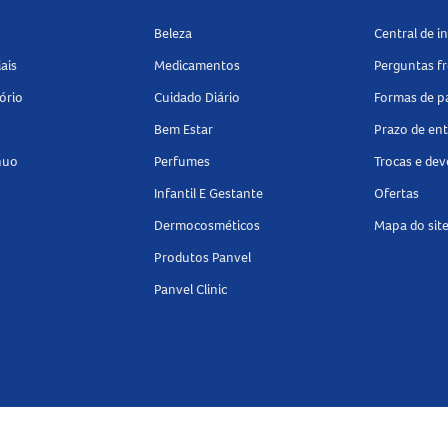
r reação adversa.
Beleza
Central de 
m?
ais
Medicamentos
Perguntas f
uir rigorosamente a orientação médica e as instruções
ório
Cuidado Diário
Formas de 
mpo do que o recomendado. A aplicação correta envolve
Bem Estar
Prazo de en
ndo um pedaço um pouco maior que a área afetada e
nuo
Perfumes
Trocas e de
Infantil E Gestante
Ofertas
m
Dermocosméticos
Mapa do sit
Produtos Panvel
o médica.
Panvel Clinic
o especial.
e orientação profissional.
.
urativo 7,5x200cm
tosas relevantes com o
Drenison Oclusivo Curativo