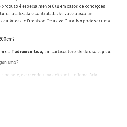
e produto é especialmente útil em casos de condições
ória localizada e controlada. Se você busca um
 cutâneas, o Drenison Oclusivo Curativo pode ser uma
5x200cm?
cm
é a
fludroxicortida
, um corticosteroide de uso tópico.
rganismo?
e na pele, exercendo uma ação anti-inflamatória,
diminuindo o inchaço local). Isso ocorre porque a
cias envolvidas no processo inflamatório, aliviando