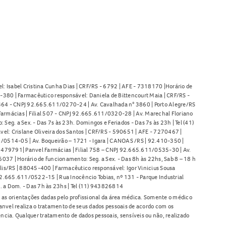
l: Isabel Cristina Cunha Dias | CRF/RS - 6792 | AFE - 7318170 |Horário de
380 | Farmacêutico responsável: Daniela de Bittencourt Maia | CRF/RS -
l 464 - CNPJ 92.665.611/0270-24 | Av. Cavalhada n° 3860 | Porto Alegre/RS
armácias | Filial 507 - CNPJ 92.665.611/0320-28 | Av. Marechal Floriano
Seg. a Sex. - Das 7s às 23h. Domingos e Feriados - Das 7s às 23h | Tel (41)
l: Crislane Oliveira dos Santos | CRF/RS - 590651 | AFE - 7270467 |
11/0514-05 | Av. Boqueirão – 1721 - Igara | CANOAS /RS | 92.410-350 |
80479791| Panvel Farmácias | Filial 758 – CNPJ 92.665.611/0535-30 | Av.
37 | Horário de funcionamento: Seg. a Sex. - Das 8h às 22hs, Sab 8 – 18 h
lis/RS | 88045-400 | Farmacêutico responsável: Igor Vinicius Sousa
92.665.611/0522-15 | Rua Inocêncio Tobias, nº 131 - Parque Industrial
. a Dom. - Das 7h às 23hs | Tel (11) 943826814
as orientações dadas pelo profissional da área médica. Somente o médico
anvel realiza o tratamento de seus dados pessoais de acordo com os
ência. Qualquer tratamento de dados pessoais, sensíveis ou não, realizado