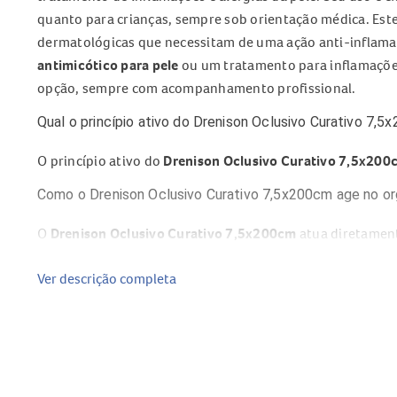
quanto para crianças, sempre sob orientação médica. Est
dermatológicas que necessitam de uma ação anti-inflamat
antimicótico para pele
ou um tratamento para inflamações
opção, sempre com acompanhamento profissional.
Qual o princípio ativo do Drenison Oclusivo Curativo 7,
O princípio ativo do
Drenison Oclusivo Curativo 7,5x200
Como o Drenison Oclusivo Curativo 7,5x200cm age no o
O
Drenison Oclusivo Curativo 7,5x200cm
atua diretament
antipruriginosa (reduzindo a coceira) e vasoconstritora (
Ver descrição completa
fludroxicortida reduz a formação e a atividade de substân
sintomas como vermelhidão, inchaço e desconforto.
Composição do Drenison Oclusivo Curativo 7,5x200cm
2
Fludroxicortida: 4 mcg por cm
de fita