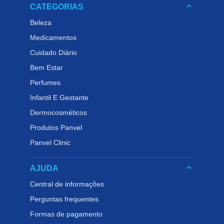
keyboard_arrow_down
CATEGORIAS
Beleza
Medicamentos
Cuidado Diário
Bem Estar
Perfumes
Infantil E Gestante
Dermocosméticos
Produtos Panvel
Panvel Clinic
keyboard_arrow_down
AJUDA
Central de informações
Perguntas frequentes
Formas de pagamento