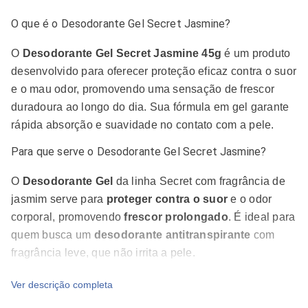
O que é o Desodorante Gel Secret Jasmine?
O
Desodorante Gel Secret Jasmine 45g
é um produto
desenvolvido para oferecer proteção eficaz contra o suor
e o mau odor, promovendo uma sensação de frescor
duradoura ao longo do dia. Sua fórmula em gel garante
rápida absorção e suavidade no contato com a pele.
Para que serve o Desodorante Gel Secret Jasmine?
O
D
e
sodorante Gel
da linha Secret com fragrância de
jasmim serve para
proteger contra o suor
e o odor
corporal, promovendo
frescor prolongado
. É ideal para
quem busca um
desodorante antitranspirante
com
fragrância leve, que não irrita a pele.
Composição do Desodorante Gel Secret Jasmine
Ver descrição completa