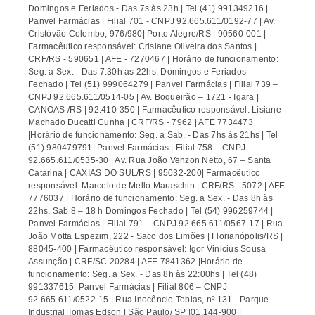
Domingos e Feriados - Das 7s às 23h | Tel (41) 991349216 |
Panvel Farmácias | Filial 701 - CNPJ 92.665.611/0192-77 | Av.
Cristóvão Colombo, 976/980| Porto Alegre/RS | 90560-001 |
Farmacêutico responsável: Crislane Oliveira dos Santos |
CRF/RS - 590651 | AFE - 7270467 | Horário de funcionamento:
Seg. a Sex. - Das 7:30h às 22hs. Domingos e Feriados –
Fechado | Tel (51) 999064279 | Panvel Farmácias | Filial 739 –
CNPJ 92.665.611/0514-05 | Av. Boqueirão – 1721 - Igara |
CANOAS /RS | 92.410-350 | Farmacêutico responsável: Lisiane
Machado Ducatti Cunha | CRF/RS - 7962 | AFE 7734473
|Horário de funcionamento: Seg. a Sab. - Das 7hs às 21hs | Tel
(51) 980479791| Panvel Farmácias | Filial 758 – CNPJ
92.665.611/0535-30 | Av. Rua João Venzon Netto, 67 – Santa
Catarina | CAXIAS DO SUL/RS | 95032-200| Farmacêutico
responsável: Marcelo de Mello Maraschin | CRF/RS - 5072 | AFE
7776037 | Horário de funcionamento: Seg. a Sex. - Das 8h às
22hs, Sab 8 – 18 h Domingos Fechado | Tel (54) 996259744 |
Panvel Farmácias | Filial 791 – CNPJ 92.665.611/0567-17 | Rua
João Motta Espezim, 222 - Saco dos Limões | Florianópolis/RS |
88045-400 | Farmacêutico responsável: Igor Vinicius Sousa
Assunção | CRF/SC 20284 | AFE 7841362 |Horário de
funcionamento: Seg. a Sex. - Das 8h às 22:00hs | Tel (48)
991337615| Panvel Farmácias | Filial 806 – CNPJ
92.665.611/0522-15 | Rua Inocêncio Tobias, nº 131 - Parque
Industrial Tomas Edson | São Paulo/ SP |01.144-900 |