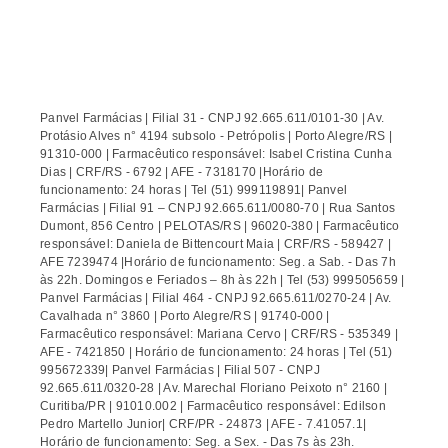
Panvel Farmácias | Filial 31 - CNPJ 92.665.611/0101-30 | Av.
Protásio Alves n° 4194 subsolo - Petrópolis | Porto Alegre/RS |
91310-000 | Farmacêutico responsável: Isabel Cristina Cunha
Dias | CRF/RS - 6792 | AFE - 7318170 |Horário de
funcionamento: 24 horas | Tel (51) 999119891| Panvel
Farmácias | Filial 91 – CNPJ 92.665.611/0080-70 | Rua Santos
Dumont, 856 Centro | PELOTAS/RS | 96020-380 | Farmacêutico
responsável: Daniela de Bittencourt Maia | CRF/RS - 589427 |
AFE 7239474 |Horário de funcionamento: Seg. a Sab. - Das 7h
às 22h. Domingos e Feriados – 8h às 22h | Tel (53) 999505659 |
Panvel Farmácias | Filial 464 - CNPJ 92.665.611/0270-24 | Av.
Cavalhada n° 3860 | Porto Alegre/RS | 91740-000 |
Farmacêutico responsável: Mariana Cervo | CRF/RS - 535349 |
AFE - 7421850 | Horário de funcionamento: 24 horas | Tel (51)
995672339| Panvel Farmácias | Filial 507 - CNPJ
92.665.611/0320-28 | Av. Marechal Floriano Peixoto n° 2160 |
Curitiba/PR | 91010.002 | Farmacêutico responsável: Edilson
Pedro Martello Junior| CRF/PR - 24873 | AFE - 7.41057.1|
Horário de funcionamento: Seg. a Sex. - Das 7s às 23h.