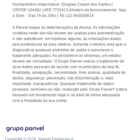
Farmacêutico responsável: Douglas Cassin dos Santos |
CRF/SP 104682 | AFE 7752413 |Horário de funcionamento: Seg.
a Dom. - Das 7h às 23hs | Tel (11) 943826814
A Panvel segue as determinações da Anvisa. As informações
contidas neste site não devem ser usadas para automedicação
e não substituem, em hipótese alguma, as orientações dadas
pelo profissional da área médica. Somente o médico está apto a
diagnosticar qualquer problema de saúde e prescrever o
tratamento adequado. Ao persistirem os sintomas, um médico
deverá ser consultado. O Grupo Panvel realiza o tratamento de
seus dados pessoais de acordo com os princípios da boa-fé,
finalidade, adequação, necessidade, livre acesso, qualidade de
dados, segurança, prevenção, não discriminação e, mais
importante, transparência. Qualquer tratamento de dados
pessoais, sensíveis ou não, realizado pelo Grupo Panvel* estará
baseado em fundamento legal e se dará de forma adequada
com a finalidade da sua coleta.
Copyright © 2026. Panvel Farmácias é