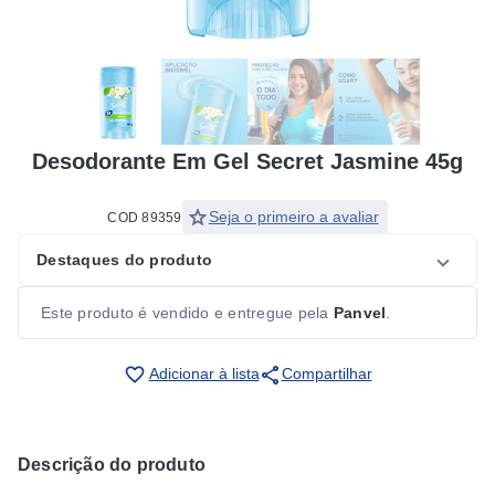
Desodorante Em Gel Secret Jasmine 45g
star
Seja o primeiro a avaliar
COD 89359
Destaques do produto
Este produto é vendido e entregue pela
Panvel
.
share
favorite_border
Adicionar à lista
Compartilhar
Descrição do produto