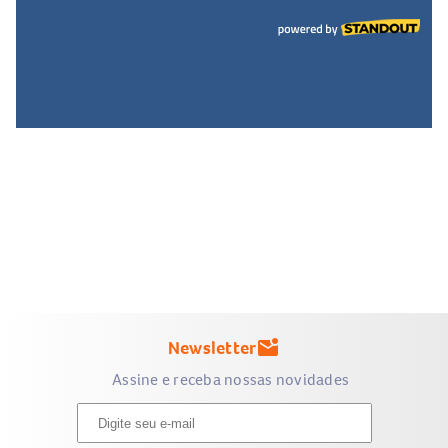
Newsletter
mark_email_unread
Assine e receba nossas novidades