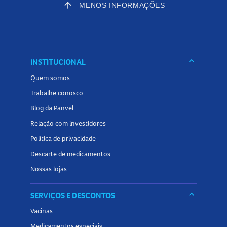
arrow_upward
MENOS INFORMAÇÕES
keyboard_arrow_down
INSTITUCIONAL
Quem somos
Trabalhe conosco
Blog da Panvel
Relação com investidores
Política de privacidade
Descarte de medicamentos
Nossas lojas
keyboard_arrow_down
SERVIÇOS E DESCONTOS
Vacinas
Medicamentos especiais