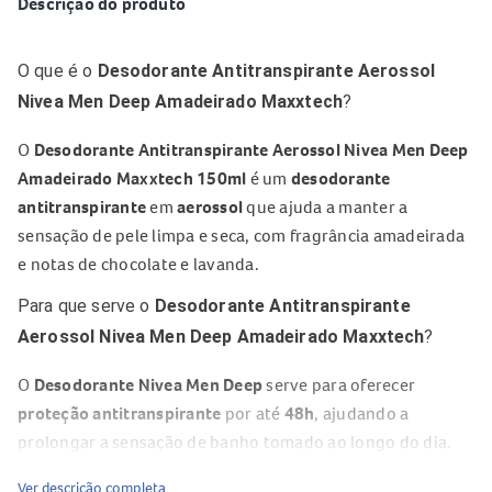
Descrição do produto
O que é o
Desodorante Antitranspirante Aerossol
Nivea Men Deep Amadeirado Maxxtech
?
O
Desodorante Antitranspirante Aerossol Nivea Men Deep
Amadeirado Maxxtech 150ml
é um
desodorante
antitranspirante
em
aerossol
que ajuda a manter a
sensação de pele limpa e seca, com fragrância amadeirada
e notas de chocolate e lavanda.
Para que serve o
Desodorante Antitranspirante
Aerossol Nivea Men Deep Amadeirado Maxxtech
?
O
Desodorante Nivea Men Deep
serve para oferecer
proteção antitranspirante
por até
48h
, ajudando a
prolongar a sensação de banho tomado ao longo do dia.
Sua fórmula com
carvão ativado
atua poderosamente
Ver descrição completa