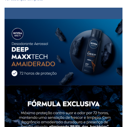
contra bactérias e contribui para uma sensação duradoura
de frescor e limpeza.
Composição do
Desodorante Antitranspirante
Aerossol Nivea Men Deep Amadeirado Maxxtech
Carvão ativado
Agentes antitranspirantes
Minerais
Benefícios do
Desodorante Antitranspirante Aerossol
Nivea Men Deep Amadeirado Maxxtech
Proteção 48h
com sensação prolongada de pele limpa e
seca
Fórmula eficaz com
carvão ativado
que atua contra
bactérias
Fragrância amadeirada
masculina de longa duração, com
notas de chocolate e lavanda