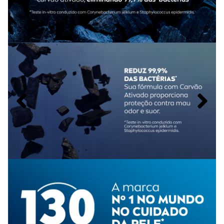
Sensação de frescor e limpeza
Dermatologicamente testado
Modo de uso do
Desodorante Antitranspirante
Aerossol Nivea Men Deep Amadeirado Maxxtech
Usar somente nas axilas, aplicando o
desodorante aerossol
a pelo menos
15 cm de distância
.
Advertências ao uso do
Desodorante Antitranspirante
Aerossol Nivea Men Deep Amadeirado Maxxtech
Usar somente nas axilas e manter a aplicação a pelo menos
15 cm de distância
, conforme orientação de uso.
Tamanho do produto
Conteúdo:
150ml
.