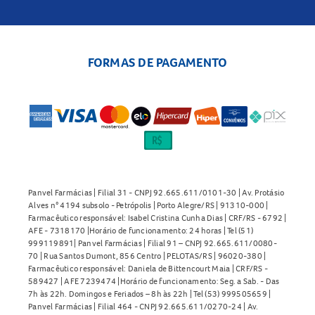
FORMAS DE PAGAMENTO
Panvel Farmácias | Filial 31 - CNPJ 92.665.611/0101-30 | Av. Protásio
Alves n° 4194 subsolo - Petrópolis | Porto Alegre/RS | 91310-000 |
Farmacêutico responsável: Isabel Cristina Cunha Dias | CRF/RS - 6792 |
AFE - 7318170 |Horário de funcionamento: 24 horas | Tel (51)
999119891| Panvel Farmácias | Filial 91 – CNPJ 92.665.611/0080-
70 | Rua Santos Dumont, 856 Centro | PELOTAS/RS | 96020-380 |
Farmacêutico responsável: Daniela de Bittencourt Maia | CRF/RS -
589427 | AFE 7239474 |Horário de funcionamento: Seg. a Sab. - Das
7h às 22h. Domingos e Feriados – 8h às 22h | Tel (53) 999505659 |
Panvel Farmácias | Filial 464 - CNPJ 92.665.611/0270-24 | Av.