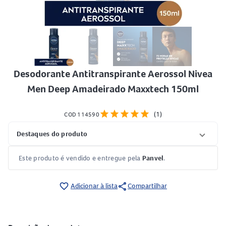
Desodorante Antitranspirante Aerossol Nivea
Men Deep Amadeirado Maxxtech 150ml
star
star
star
star
star
(1)
COD 114590
Destaques do produto
Este produto é vendido e entregue pela
Panvel
.
share
favorite_border
Adicionar à lista
Compartilhar