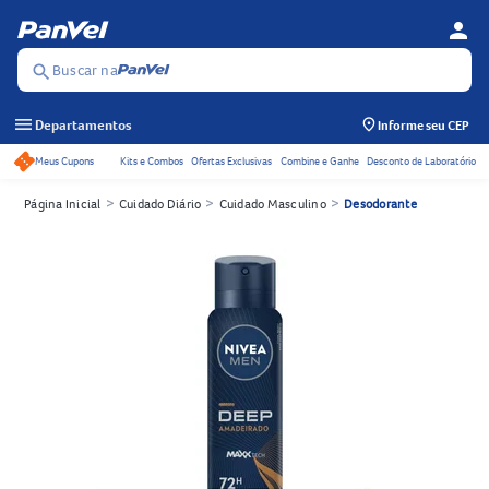
person
Menu d
Se
Buscar na
search
menu
Departamentos
Informe seu CEP
Meus Cupons
Kits e Combos
Ofertas Exclusivas
Combine e Ganhe
Desconto de Laboratório
Acessos rápidos do cabeçalho
>
>
>
Página Inicial
Cuidado Diário
Cuidado Masculino
Desodorante