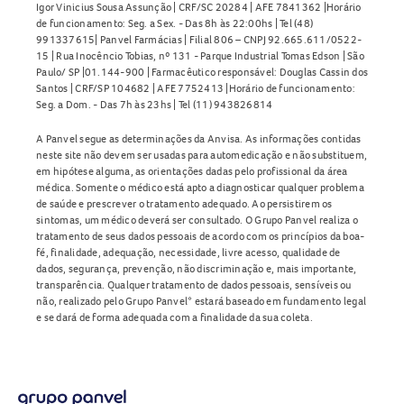
Igor Vinicius Sousa Assunção | CRF/SC 20284 | AFE 7841362 |Horário
de funcionamento: Seg. a Sex. - Das 8h às 22:00hs | Tel (48)
991337615| Panvel Farmácias | Filial 806 – CNPJ 92.665.611/0522-
15 | Rua Inocêncio Tobias, nº 131 - Parque Industrial Tomas Edson | São
Paulo/ SP |01.144-900 | Farmacêutico responsável: Douglas Cassin dos
Santos | CRF/SP 104682 | AFE 7752413 |Horário de funcionamento:
Seg. a Dom. - Das 7h às 23hs | Tel (11) 943826814
A Panvel segue as determinações da Anvisa. As informações contidas
neste site não devem ser usadas para automedicação e não substituem,
em hipótese alguma, as orientações dadas pelo profissional da área
médica. Somente o médico está apto a diagnosticar qualquer problema
de saúde e prescrever o tratamento adequado. Ao persistirem os
sintomas, um médico deverá ser consultado. O Grupo Panvel realiza o
tratamento de seus dados pessoais de acordo com os princípios da boa-
fé, finalidade, adequação, necessidade, livre acesso, qualidade de
dados, segurança, prevenção, não discriminação e, mais importante,
transparência. Qualquer tratamento de dados pessoais, sensíveis ou
não, realizado pelo Grupo Panvel* estará baseado em fundamento legal
e se dará de forma adequada com a finalidade da sua coleta.