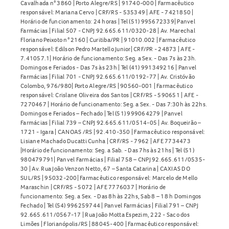
Cavalhada n° 3860 | Porto Alegre/RS | 91740-000 | Farmacêutico
responsável: Mariana Cervo | CRF/RS - 535349 | AFE - 7421850 |
Horário de funcionamento: 24 horas | Tel (51) 995672339| Panvel
Farmácias | Filial 507 - CNPJ 92.665.611/0320-28 | Av. Marechal
Floriano Peixoto n° 2160 | Curitiba/PR | 91010.002 | Farmacêutico
responsável: Edilson Pedro Martello Junior| CRF/PR - 24873 | AFE -
7.41057.1| Horário de funcionamento: Seg. a Sex. - Das 7s às 23h.
Domingos e Feriados - Das 7s às 23h | Tel (41) 991349216 | Panvel
Farmácias | Filial 701 - CNPJ 92.665.611/0192-77 | Av. Cristóvão
Colombo, 976/980| Porto Alegre/RS | 90560-001 | Farmacêutico
responsável: Crislane Oliveira dos Santos | CRF/RS - 590651 | AFE -
7270467 | Horário de funcionamento: Seg. a Sex. - Das 7:30h às 22hs.
Domingos e Feriados – Fechado | Tel (51) 999064279 | Panvel
Farmácias | Filial 739 – CNPJ 92.665.611/0514-05 | Av. Boqueirão –
1721 - Igara | CANOAS /RS | 92.410-350 | Farmacêutico responsável:
Lisiane Machado Ducatti Cunha | CRF/RS - 7962 | AFE 7734473
|Horário de funcionamento: Seg. a Sab. - Das 7hs às 21hs | Tel (51)
980479791| Panvel Farmácias | Filial 758 – CNPJ 92.665.611/0535-
30 | Av. Rua João Venzon Netto, 67 – Santa Catarina | CAXIAS DO
SUL/RS | 95032-200| Farmacêutico responsável: Marcelo de Mello
Maraschin | CRF/RS - 5072 | AFE 7776037 | Horário de
funcionamento: Seg. a Sex. - Das 8h às 22hs, Sab 8 – 18 h Domingos
Fechado | Tel (54) 996259744 | Panvel Farmácias | Filial 791 – CNPJ
92.665.611/0567-17 | Rua João Motta Espezim, 222 - Saco dos
Limões | Florianópolis/RS | 88045-400 | Farmacêutico responsável: