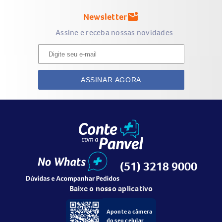
Newsletter
mark_email_unread
Assine e receba nossas novidades
ASSINAR AGORA
(51) 3218 9000
Baixe o nosso aplicativo
Aponte a câmera
do seu celular