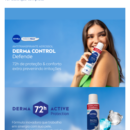
conforto. É ideal para uso diário, especialmente por quem
busca
proteção de longa duração
e cuidado com a pele das
axilas, ajudando a
prevenir irritações
e coceiras.
Composição do
Desodorante Nivea Derma Control
Feminino
Ácido Hialurônico Puro
Pró-Vitamina B5
Sem
álcool etílico
Benefícios do
Desodorante Nivea Derma Control
Feminino
Proteção antitranspirante por até 72 horas
Fórmula com Ácido Hialurônico e Pró-Vitamina B5
Conforto para peles sensíveis e pós-depilação
Evita irritações e coceiras
Dermatologicamente testado