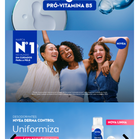
Somente a embalagem vazia pode ser reciclada.
Tamanho do produto
Frasco com
200ml
.
Conheça outros produtos relacionados a
Desodorante
na
Panvel Farmácias e encontre tudo o que precisa para o seu
cuidado diário com as axilas
!