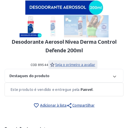
Desodorante Aerosol Nivea Derma Control
Defende 200ml
star
Seja o primeiro a avaliar
COD 89544
Destaques do produto
Este produto é vendido e entregue pela
Panvel
.
share
favorite_border
Adicionar à lista
Compartilhar