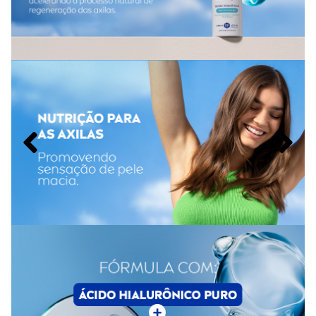
Sem álcool etílico
Modo de uso do
Desodorante Nivea Derma Control
Feminino
Agite bem antes de usar. Aplique o
Desodorante Nivea
Derma Control Feminino 200ml
a uma distância de 15cm
das axilas. Espere secar completamente antes de se vestir.
Advertências ao uso do
Desodorante Nivea Derma
Control Feminino
Usar somente nas axilas.
Não aplicar sobre a pele irritada ou lesionada.
Em caso de irritação, suspender o uso e procurar
orientação médica.
Evitar inalação do produto e contato com os olhos.
Produto inflamável: não expor ao calor, chama ou
temperaturas acima de 50°C.
Manter fora do alcance de crianças.