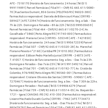
AFE - 7318170 |Horário de funcionamento: 24 horas | Tel (51)
999119891| Panvel Farmácias | Filial 91 – CNPJ 92.665.611/0080-
70 | Rua Santos Dumont, 856 Centro | PELOTAS/RS | 96020-380 |
Farmacêutico responsável: Daniela de Bittencourt Maia | CRF/RS -
589427 | AFE 7239474 |Horário de funcionamento: Seg. a Sab. - Das
7h às 22h. Domingos e Feriados – 8h às 22h | Tel (53) 999505659 |
Panvel Farmácias | Filial 464 - CNPJ 92.665.611/0270-24 | Av.
Cavalhada n° 3860 | Porto Alegre/RS | 91740-000 | Farmacêutico
responsável: Mariana Cervo | CRF/RS - 535349 | AFE - 7421850 |
Horário de funcionamento: 24 horas | Tel (51) 995672339| Panvel
Farmácias | Filial 507 - CNPJ 92.665.611/0320-28 | Av. Marechal
Floriano Peixoto n° 2160 | Curitiba/PR | 91010.002 | Farmacêutico
responsável: Edilson Pedro Martello Junior| CRF/PR - 24873 | AFE -
7.41057.1| Horário de funcionamento: Seg. a Sex. - Das 7s às 23h.
Domingos e Feriados - Das 7s às 23h | Tel (41) 991349216 | Panvel
Farmácias | Filial 701 - CNPJ 92.665.611/0192-77 | Av. Cristóvão
Colombo, 976/980| Porto Alegre/RS | 90560-001 | Farmacêutico
responsável: Crislane Oliveira dos Santos | CRF/RS - 590651 | AFE -
7270467 | Horário de funcionamento: Seg. a Sex. - Das 7:30h às 22hs.
Domingos e Feriados – Fechado | Tel (51) 999064279 | Panvel
Farmácias | Filial 739 – CNPJ 92.665.611/0514-05 | Av. Boqueirão –
1721 - Igara | CANOAS /RS | 92.410-350 | Farmacêutico responsável:
Lisiane Machado Ducatti Cunha | CRF/RS - 7962 | AFE 7734473
|Horário de funcionamento: Seg. a Sab. - Das 7hs às 21hs | Tel (51)
980479791| Panvel Farmácias | Filial 758 – CNPJ 92.665.611/0535-