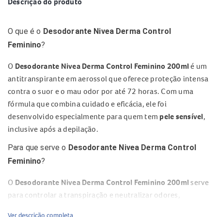
Descrição do produto
O que é o
Desodorante Nivea Derma Control
Feminino
?
O
Desodorante Nivea Derma Control Feminino 200ml
é um
antitranspirante em aerossol que oferece proteção intensa
contra o suor e o mau odor por até 72 horas. Com uma
fórmula que combina cuidado e eficácia, ele foi
desenvolvido especialmente para quem tem
pele sensível
,
inclusive após a depilação.
Para que serve o
Desodorante Nivea Derma Control
Feminino
?
O
Desodorante Nivea Derma Control Feminino 200ml
serve
para controlar a transpiração e neutralizar odores,
promovendo uma sensação prolongada de frescor e
Ver descrição completa