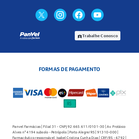
Trabalhe Conosco
assignment_ind
FORMAS DE PAGAMENTO
Panvel Farmácias | Filial 31 - CNPJ 92.665.611/0101-30 | Av. Protásio
Alves n° 4194 subsolo - Petrópolis | Porto Alegre/RS | 91310-000 |
Farmacêutico responsável: Isabel Cristina Cunha Dias | CRF/RS - 6792 |