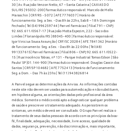
30 | Av. Rua João Venzon Netto, 67 – Santa Catarina | CAXIAS DO
SUL/RS | 95032-200| Farmacêutico responsável: Marcelo de Mello
Maraschin | CRF/RS - 5072 | AFE 7776037 | Horário de
funcionamento: Seg. a Sex. - Das 8h às 22hs, Sab 8 – 18 h Domingos
Fechado | Tel (54) 996259744 | Panvel Farmácias | Filial 791 – CNPJ
92.665.611/0567-17 | Rua João Motta Espezim, 222 - Saco dos
Limões | Florianópolis/RS | 88045-400 | Farmacêutico responsável:
Igor Vinicius Sousa Assunção | CRF/SC 20284 | AFE 7841362 |Horário
de funcionamento: Seg. a Sex. - Das 8h às 22:00hs | Tel (48)
991337615| Panvel Farmácias | Filial 806 – CNPJ 92.665.611/0522-
15 | Rua Inocêncio Tobias, nº 131 - Parque Industrial Tomas Edson | São
Paulo/ SP |01.144-900 | Farmacêutico responsável: Douglas Cassin dos
Santos | CRF/SP 104682 | AFE 7752413 |Horário de funcionamento:
Seg. a Dom. - Das 7h às 23hs | Tel (11) 943826814
A Panvel segue as determinações da Anvisa. As informações contidas
neste site não devem ser usadas para automedicação e não substituem,
em hipótese alguma, as orientações dadas pelo profissional da área
médica. Somente o médico está apto a diagnosticar qualquer problema
de saúde e prescrever o tratamento adequado. Ao persistirem os
sintomas, um médico deverá ser consultado. O Grupo Panvel realiza o
tratamento de seus dados pessoais de acordo com os princípios da boa-
fé, finalidade, adequação, necessidade, livre acesso, qualidade de
dados, segurança, prevenção, não discriminação e, mais importante,