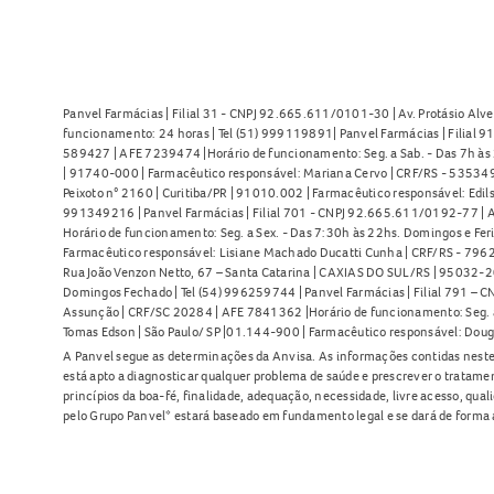
Panvel Farmácias | Filial 31 - CNPJ 92.665.611/0101-30 | Av. Protásio Alve
funcionamento: 24 horas | Tel (51) 999119891| Panvel Farmácias | Filial 
589427 | AFE 7239474 |Horário de funcionamento: Seg. a Sab. - Das 7h às 2
| 91740-000 | Farmacêutico responsável: Mariana Cervo | CRF/RS - 535349 
Peixoto n° 2160 | Curitiba/PR | 91010.002 | Farmacêutico responsável: Edils
991349216 | Panvel Farmácias | Filial 701 - CNPJ 92.665.611/0192-77 | Av
Horário de funcionamento: Seg. a Sex. - Das 7:30h às 22hs. Domingos e Fer
Farmacêutico responsável: Lisiane Machado Ducatti Cunha | CRF/RS - 7962 
Rua João Venzon Netto, 67 – Santa Catarina | CAXIAS DO SUL/RS | 95032-20
Domingos Fechado | Tel (54) 996259744 | Panvel Farmácias | Filial 791 – C
Assunção | CRF/SC 20284 | AFE 7841362 |Horário de funcionamento: Seg. a S
Tomas Edson | São Paulo/ SP |01.144-900 | Farmacêutico responsável: Doug
A Panvel segue as determinações da Anvisa. As informações contidas neste
está apto a diagnosticar qualquer problema de saúde e prescrever o tratame
princípios da boa-fé, finalidade, adequação, necessidade, livre acesso, qua
pelo Grupo Panvel* estará baseado em fundamento legal e se dará de forma 