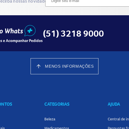
receba nossas novidades
(51) 3218 9000
arrow_upward
MENOS INFORMAÇÕES
CONTOS
CATEGORIAS
AJUDA
Beleza
Central de 
ais
Medicamentos
Perguntas f