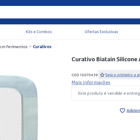
Kits e Combos
Ofertas Exclusivas
Acessos rápidos do cabeçalho
om Ferimentos
>
Curativos
Curativo Biatain Silicone
star
Seja o primeiro a a
COD 10070439
Mais informações
Este produto é vendido e entre
favorite_border
Adicion