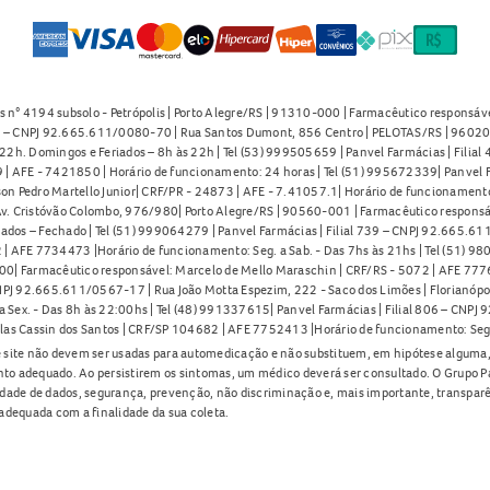
s n° 4194 subsolo - Petrópolis | Porto Alegre/RS | 91310-000 | Farmacêutico responsáve
91 – CNPJ 92.665.611/0080-70 | Rua Santos Dumont, 856 Centro | PELOTAS/RS | 96020-
2h. Domingos e Feriados – 8h às 22h | Tel (53) 999505659 | Panvel Farmácias | Filia
| AFE - 7421850 | Horário de funcionamento: 24 horas | Tel (51) 995672339| Panvel F
on Pedro Martello Junior| CRF/PR - 24873 | AFE - 7.41057.1| Horário de funcionamento: 
. Cristóvão Colombo, 976/980| Porto Alegre/RS | 90560-001 | Farmacêutico responsáve
iados – Fechado | Tel (51) 999064279 | Panvel Farmácias | Filial 739 – CNPJ 92.665.6
| AFE 7734473 |Horário de funcionamento: Seg. a Sab. - Das 7hs às 21hs | Tel (51) 9
0| Farmacêutico responsável: Marcelo de Mello Maraschin | CRF/RS - 5072 | AFE 77760
NPJ 92.665.611/0567-17 | Rua João Motta Espezim, 222 - Saco dos Limões | Florianópo
ex. - Das 8h às 22:00hs | Tel (48) 991337615| Panvel Farmácias | Filial 806 – CNPJ 
las Cassin dos Santos | CRF/SP 104682 | AFE 7752413 |Horário de funcionamento: Seg
 site não devem ser usadas para automedicação e não substituem, em hipótese alguma, 
nto adequado. Ao persistirem os sintomas, um médico deverá ser consultado. O Grupo P
lidade de dados, segurança, prevenção, não discriminação e, mais importante, transpar
adequada com a finalidade da sua coleta.