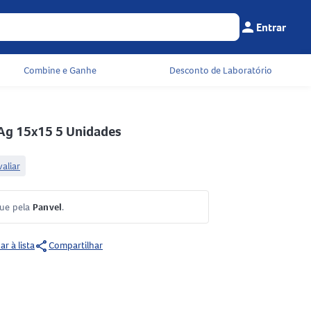
person
Entrar
Menu do cliente
Seu c
Combine e Ganhe
Desconto de Laboratório
 Ag 15x15 5 Unidades
valiar
gue pela
Panvel
.
share
ar à lista
Compartilhar