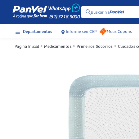
search
Buscar na
(51) 3218.9000
Departamentos
Informe seu CEP
Meus Cupons
menu
location_on
Página Inicial
>
Medicamentos
>
Primeiros Socorros
>
Cuidados c