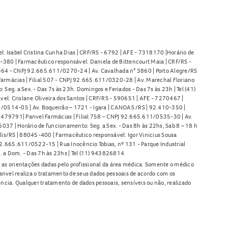
l: Isabel Cristina Cunha Dias | CRF/RS - 6792 | AFE - 7318170 |Horário de
380 | Farmacêutico responsável: Daniela de Bittencourt Maia | CRF/RS -
l 464 - CNPJ 92.665.611/0270-24 | Av. Cavalhada n° 3860 | Porto Alegre/RS
armácias | Filial 507 - CNPJ 92.665.611/0320-28 | Av. Marechal Floriano
Seg. a Sex. - Das 7s às 23h. Domingos e Feriados - Das 7s às 23h | Tel (41)
l: Crislane Oliveira dos Santos | CRF/RS - 590651 | AFE - 7270467 |
11/0514-05 | Av. Boqueirão – 1721 - Igara | CANOAS /RS | 92.410-350 |
80479791| Panvel Farmácias | Filial 758 – CNPJ 92.665.611/0535-30 | Av.
37 | Horário de funcionamento: Seg. a Sex. - Das 8h às 22hs, Sab 8 – 18 h
lis/RS | 88045-400 | Farmacêutico responsável: Igor Vinicius Sousa
92.665.611/0522-15 | Rua Inocêncio Tobias, nº 131 - Parque Industrial
. a Dom. - Das 7h às 23hs | Tel (11) 943826814
as orientações dadas pelo profissional da área médica. Somente o médico
anvel realiza o tratamento de seus dados pessoais de acordo com os
ência. Qualquer tratamento de dados pessoais, sensíveis ou não, realizado