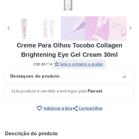
keyboard_arrow_left
keyboard_arrow_right
Creme Para Olhos Tocobo Collagen
Brightening Eye Gel Cream 30ml
star
Seja o primeiro a avaliar
COD 85714
Destaques do produto
Este produto é vendido e entregue pela
.
Panvel
share
favorite_border
Adicionar à lista
Compartilhar
Descrição do produto