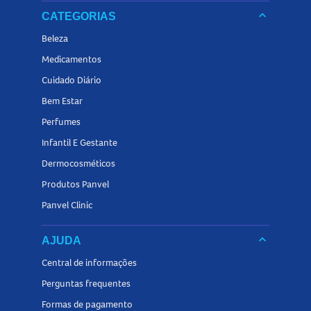
anti-idade
Veja também outros itens da categoria
na Panvel
keyboard_arrow_down
CATEGORIAS
Farmácias e encontre tudo o que precisa para manter sua rotina de
Beleza
cuidados com a pele ainda mais completa.
Medicamentos
Cuidado Diário
Bem Estar
Perfumes
Infantil E Gestante
Dermocosméticos
Produtos Panvel
Panvel Clinic
keyboard_arrow_down
AJUDA
Central de informações
Perguntas frequentes
Formas de pagamento