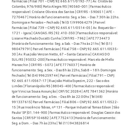
Farmácias | Filial 701 - CNPJ 92.665.611/0192-77 | Av. Cristóvão
Colombo, 976/980| Porto Alegre/RS | 90560-001 | Farmacêutico
responsável: Crislane Oliveira dos Santos | CRF/RS - 590651 | AFE -
7270467 | Horário de funcionamento: Seg. a Sex. - Das 7:30h às 22hs.
Domingos e Feriados – Fechado | Tel (51) 999064279 | Panvel
Farmácias | Filial 739 – CNPJ 92.665.611/0514-05 | Av. Boqueirão –
1721 - Igara | CANOAS /RS | 92.410-350 | Farmacêutico responsável:
Lisiane Machado Ducatti Cunha | CRF/RS - 7962 | AFE 7734473
|Horário de funcionamento: Seg. a Sab. - Das 7hs às 21hs | Tel (51)
980479791| Panvel Farmácias | Filial 758 – CNPJ 92.665.611/0535-
30 | Av. Rua João Venzon Netto, 67 – Santa Catarina | CAXIAS DO
SUL/RS | 95032-200| Farmacêutico responsável: Marcelo de Mello
Maraschin | CRF/RS - 5072 | AFE 7776037 | Horário de
funcionamento: Seg. a Sex. - Das 8h às 22hs, Sab 8 – 18 h Domingos
Fechado | Tel (54) 996259744 | Panvel Farmácias | Filial 791 – CNPJ
92.665.611/0567-17 | Rua João Motta Espezim, 222 - Saco dos
Limões | Florianópolis/RS | 88045-400 | Farmacêutico responsável:
Igor Vinicius Sousa Assunção | CRF/SC 20284 | AFE 7841362 |Horário
de funcionamento: Seg. a Sex. - Das 8h às 22:00hs | Tel (48)
991337615| Panvel Farmácias | Filial 806 – CNPJ 92.665.611/0522-
15 | Rua Inocêncio Tobias, nº 131 - Parque Industrial Tomas Edson | São
Paulo/ SP |01.144-900 | Farmacêutico responsável: Douglas Cassin dos
Santos | CRF/SP 104682 | AFE 7752413 |Horário de funcionamento:
Seg. a Dom. - Das 7h às 23hs | Tel (11) 943826814