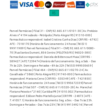
Panvel Farmácias | Filial 31 - CNPJ 92.665.611/0101-30 | Av. Protásio
Alves n° 4194 subsolo - Petrópolis | Porto Alegre/RS | 91310-000 |
Farmacêutico responsável: Isabel Cristina Cunha Dias | CRF/RS - 6792 |
AFE - 7318170 |Horário de funcionamento: 24 horas | Tel (51)
999119891| Panvel Farmácias | Filial 91 – CNPJ 92.665.611/0080-
70 | Rua Santos Dumont, 856 Centro | PELOTAS/RS | 96020-380 |
Farmacêutico responsável: Daniela de Bittencourt Maia | CRF/RS -
589427 | AFE 7239474 |Horário de funcionamento: Seg. a Sab. - Das
7h às 22h. Domingos e Feriados – 8h às 22h | Tel (53) 999505659 |
Panvel Farmácias | Filial 464 - CNPJ 92.665.611/0270-24 | Av.
Cavalhada n° 3860 | Porto Alegre/RS | 91740-000 | Farmacêutico
responsável: Mariana Cervo | CRF/RS - 535349 | AFE - 7421850 |
Horário de funcionamento: 24 horas | Tel (51) 995672339| Panvel
Farmácias | Filial 507 - CNPJ 92.665.611/0320-28 | Av. Marechal
Floriano Peixoto n° 2160 | Curitiba/PR | 91010.002 | Farmacêutico
responsável: Edilson Pedro Martello Junior| CRF/PR - 24873 | AFE -
7.41057.1| Horário de funcionamento: Seg. a Sex. - Das 7s às 23h.
Domingos e Feriados - Das 7s às 23h | Tel (41) 991349216 | Panvel