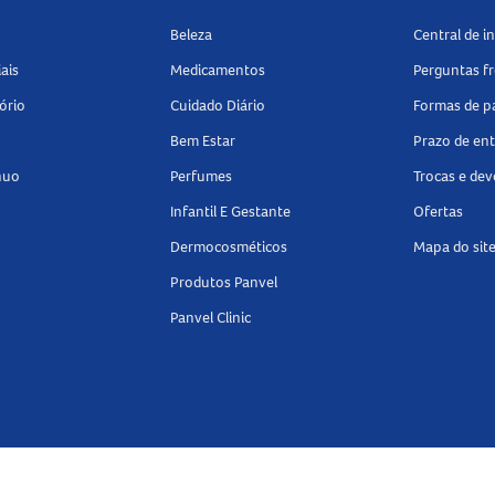
Beleza
Central de 
ais
Medicamentos
Perguntas f
ório
Cuidado Diário
Formas de 
Bem Estar
Prazo de en
nuo
Perfumes
Trocas e de
Infantil E Gestante
Ofertas
Dermocosméticos
Mapa do sit
Produtos Panvel
Panvel Clinic