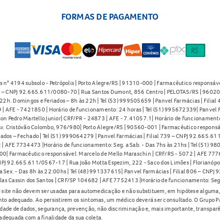
FORMAS DE PAGAMENTO
s n° 4194 subsolo - Petrópolis | Porto Alegre/RS | 91310-000 | Farmacêutico responsáve
91 – CNPJ 92.665.611/0080-70 | Rua Santos Dumont, 856 Centro | PELOTAS/RS | 96020-
2h. Domingos e Feriados – 8h às 22h | Tel (53) 999505659 | Panvel Farmácias | Filia
| AFE - 7421850 | Horário de funcionamento: 24 horas | Tel (51) 995672339| Panvel F
on Pedro Martello Junior| CRF/PR - 24873 | AFE - 7.41057.1| Horário de funcionamento: 
. Cristóvão Colombo, 976/980| Porto Alegre/RS | 90560-001 | Farmacêutico responsáve
iados – Fechado | Tel (51) 999064279 | Panvel Farmácias | Filial 739 – CNPJ 92.665.6
| AFE 7734473 |Horário de funcionamento: Seg. a Sab. - Das 7hs às 21hs | Tel (51) 9
0| Farmacêutico responsável: Marcelo de Mello Maraschin | CRF/RS - 5072 | AFE 77760
NPJ 92.665.611/0567-17 | Rua João Motta Espezim, 222 - Saco dos Limões | Florianópo
ex. - Das 8h às 22:00hs | Tel (48) 991337615| Panvel Farmácias | Filial 806 – CNPJ 
las Cassin dos Santos | CRF/SP 104682 | AFE 7752413 |Horário de funcionamento: Seg
 site não devem ser usadas para automedicação e não substituem, em hipótese alguma, 
nto adequado. Ao persistirem os sintomas, um médico deverá ser consultado. O Grupo P
lidade de dados, segurança, prevenção, não discriminação e, mais importante, transpar
adequada com a finalidade da sua coleta.