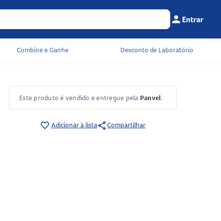
person
Entrar
Menu do cliente
Seu c
Combine e Ganhe
Desconto de Laboratório
Este produto é vendido e entregue pela
Panvel
.
share
favorite_border
Adicionar à lista
Compartilhar