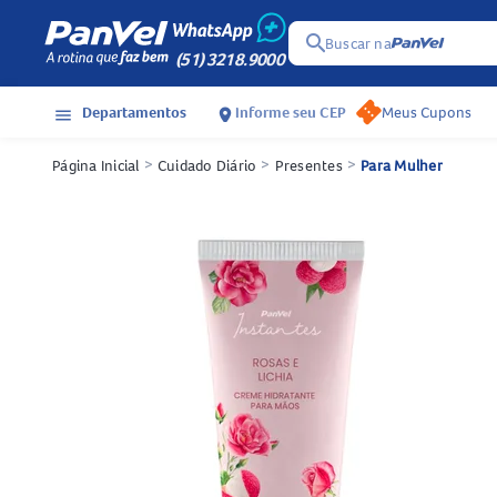
search
Buscar na
(51) 3218.9000
Departamentos
Informe seu CEP
Meus Cupons
menu
location_on
Página Inicial
>
Cuidado Diário
>
Presentes
>
Para Mulher