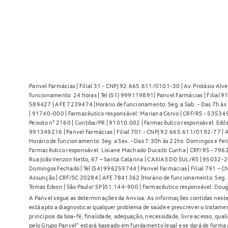
Panvel Farmácias | Filial 31 - CNPJ 92.665.611/0101-30 | Av. Protásio Alve
funcionamento: 24 horas | Tel (51) 999119891| Panvel Farmácias | Filial 
589427 | AFE 7239474 |Horário de funcionamento: Seg. a Sab. - Das 7h às 2
| 91740-000 | Farmacêutico responsável: Mariana Cervo | CRF/RS - 535349 
Peixoto n° 2160 | Curitiba/PR | 91010.002 | Farmacêutico responsável: Edils
991349216 | Panvel Farmácias | Filial 701 - CNPJ 92.665.611/0192-77 | Av
Horário de funcionamento: Seg. a Sex. - Das 7:30h às 22hs. Domingos e Fer
Farmacêutico responsável: Lisiane Machado Ducatti Cunha | CRF/RS - 7962 
Rua João Venzon Netto, 67 – Santa Catarina | CAXIAS DO SUL/RS | 95032-20
Domingos Fechado | Tel (54) 996259744 | Panvel Farmácias | Filial 791 – C
Assunção | CRF/SC 20284 | AFE 7841362 |Horário de funcionamento: Seg. a S
Tomas Edson | São Paulo/ SP |01.144-900 | Farmacêutico responsável: Doug
A Panvel segue as determinações da Anvisa. As informações contidas neste
está apto a diagnosticar qualquer problema de saúde e prescrever o tratame
princípios da boa-fé, finalidade, adequação, necessidade, livre acesso, qua
pelo Grupo Panvel* estará baseado em fundamento legal e se dará de forma 