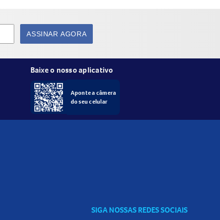
necessidade e do tamanho das mãos.
ASSINAR AGORA
s e cutículas.
Baixe o nosso aplicativo
Aponte a câmera
do seu celular
om os olhos, enxágue abundantemente. Não
SIGA NOSSAS REDES SOCIAIS