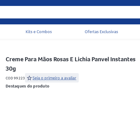
Kits e Combos
Ofertas Exclusivas
Acessos rápidos do cabeçalho
Creme Para Mãos Rosas E Lichia Panvel Instantes
30g
star
Seja o primeiro a avaliar
COD 99223
Destaques do produto