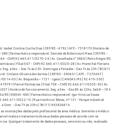
l: Isabel Cristina Cunha Dias | CRF/RS - 6792 | AFE - 7318170 |Horário de
380 | Farmacêutico responsável: Daniela de Bittencourt Maia | CRF/RS -
l 464 - CNPJ 92.665.611/0270-24 | Av. Cavalhada n° 3860 | Porto Alegre/RS
armácias | Filial 507 - CNPJ 92.665.611/0320-28 | Av. Marechal Floriano
Seg. a Sex. - Das 7s às 23h. Domingos e Feriados - Das 7s às 23h | Tel (41)
l: Crislane Oliveira dos Santos | CRF/RS - 590651 | AFE - 7270467 |
11/0514-05 | Av. Boqueirão – 1721 - Igara | CANOAS /RS | 92.410-350 |
80479791| Panvel Farmácias | Filial 758 – CNPJ 92.665.611/0535-30 | Av.
37 | Horário de funcionamento: Seg. a Sex. - Das 8h às 22hs, Sab 8 – 18 h
lis/RS | 88045-400 | Farmacêutico responsável: Igor Vinicius Sousa
92.665.611/0522-15 | Rua Inocêncio Tobias, nº 131 - Parque Industrial
. a Dom. - Das 7h às 23hs | Tel (11) 943826814
as orientações dadas pelo profissional da área médica. Somente o médico
anvel realiza o tratamento de seus dados pessoais de acordo com os
ência. Qualquer tratamento de dados pessoais, sensíveis ou não, realizado