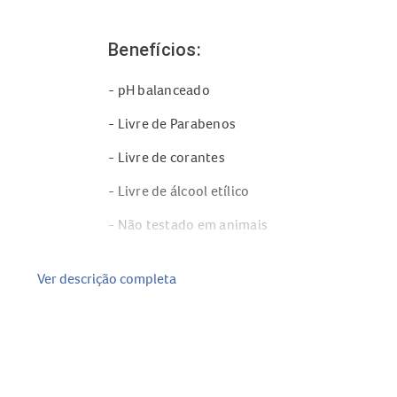
Benefícios:
- pH balanceado
- Livre de Parabenos
- Livre de corantes
- Livre de álcool etílico
- Não testado em animais
- Vegano
Ver descrição completa
- Dermatologicamente Testado
Modo de uso: