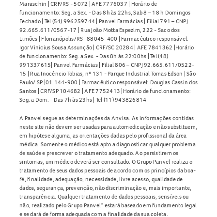
Maraschin | CRF/RS - 5072 | AFE 7776037 | Horário de
funcionamento: Seg. a Sex. - Das 8h às 22hs, Sab 8 – 18 h Domingos
Fechado | Tel (54) 996259744 | Panvel Farmácias | Filial 791 – CNPJ
92.665.611/0567-17 | Rua João Motta Espezim, 222 - Saco dos
Limões | Florianópolis/RS | 88045-400 | Farmacêutico responsável:
Igor Vinicius Sousa Assunção | CRF/SC 20284 | AFE 7841362 |Horário
de funcionamento: Seg. a Sex. - Das 8h às 22:00hs | Tel (48)
991337615| Panvel Farmácias | Filial 806 – CNPJ 92.665.611/0522-
15 | Rua Inocêncio Tobias, nº 131 - Parque Industrial Tomas Edson | São
Paulo/ SP |01.144-900 | Farmacêutico responsável: Douglas Cassin dos
Santos | CRF/SP 104682 | AFE 7752413 |Horário de funcionamento:
Seg. a Dom. - Das 7h às 23hs | Tel (11) 943826814
A Panvel segue as determinações da Anvisa. As informações contidas
neste site não devem ser usadas para automedicação e não substituem,
em hipótese alguma, as orientações dadas pelo profissional da área
médica. Somente o médico está apto a diagnosticar qualquer problema
de saúde e prescrever o tratamento adequado. Ao persistirem os
sintomas, um médico deverá ser consultado. O Grupo Panvel realiza o
tratamento de seus dados pessoais de acordo com os princípios da boa-
fé, finalidade, adequação, necessidade, livre acesso, qualidade de
dados, segurança, prevenção, não discriminação e, mais importante,
transparência. Qualquer tratamento de dados pessoais, sensíveis ou
não, realizado pelo Grupo Panvel* estará baseado em fundamento legal
e se dará de forma adequada com a finalidade da sua coleta.