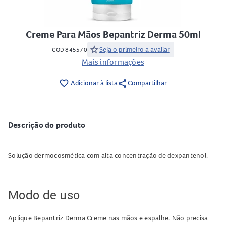
Creme Para Mãos Bepantriz Derma 50ml
star
Seja o primeiro a avaliar
COD 845570
Mais informações
share
favorite_border
Adicionar à lista
Compartilhar
Descrição do produto
Solução dermocosmética com alta concentração de dexpantenol.
Modo de uso
Aplique Bepantriz Derma Creme nas mãos e espalhe. Não precisa