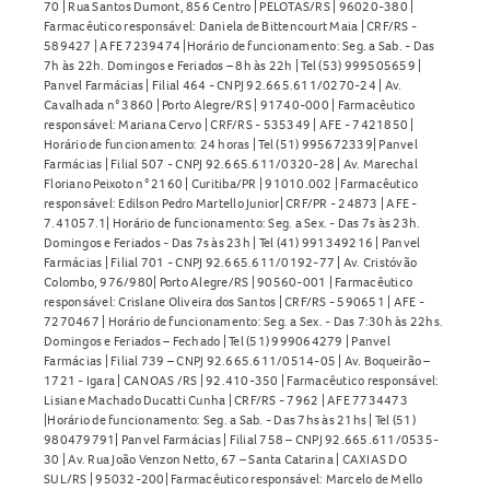
70 | Rua Santos Dumont, 856 Centro | PELOTAS/RS | 96020-380 |
Farmacêutico responsável: Daniela de Bittencourt Maia | CRF/RS -
589427 | AFE 7239474 |Horário de funcionamento: Seg. a Sab. - Das
7h às 22h. Domingos e Feriados – 8h às 22h | Tel (53) 999505659 |
Panvel Farmácias | Filial 464 - CNPJ 92.665.611/0270-24 | Av.
Cavalhada n° 3860 | Porto Alegre/RS | 91740-000 | Farmacêutico
responsável: Mariana Cervo | CRF/RS - 535349 | AFE - 7421850 |
Horário de funcionamento: 24 horas | Tel (51) 995672339| Panvel
Farmácias | Filial 507 - CNPJ 92.665.611/0320-28 | Av. Marechal
Floriano Peixoto n° 2160 | Curitiba/PR | 91010.002 | Farmacêutico
responsável: Edilson Pedro Martello Junior| CRF/PR - 24873 | AFE -
7.41057.1| Horário de funcionamento: Seg. a Sex. - Das 7s às 23h.
Domingos e Feriados - Das 7s às 23h | Tel (41) 991349216 | Panvel
Farmácias | Filial 701 - CNPJ 92.665.611/0192-77 | Av. Cristóvão
Colombo, 976/980| Porto Alegre/RS | 90560-001 | Farmacêutico
responsável: Crislane Oliveira dos Santos | CRF/RS - 590651 | AFE -
7270467 | Horário de funcionamento: Seg. a Sex. - Das 7:30h às 22hs.
Domingos e Feriados – Fechado | Tel (51) 999064279 | Panvel
Farmácias | Filial 739 – CNPJ 92.665.611/0514-05 | Av. Boqueirão –
1721 - Igara | CANOAS /RS | 92.410-350 | Farmacêutico responsável:
Lisiane Machado Ducatti Cunha | CRF/RS - 7962 | AFE 7734473
|Horário de funcionamento: Seg. a Sab. - Das 7hs às 21hs | Tel (51)
980479791| Panvel Farmácias | Filial 758 – CNPJ 92.665.611/0535-
30 | Av. Rua João Venzon Netto, 67 – Santa Catarina | CAXIAS DO
SUL/RS | 95032-200| Farmacêutico responsável: Marcelo de Mello