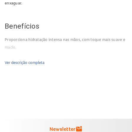
enxaguar.
Benefícios
Proporciona hidratação intensa nas mãos, com toque mais suave e
macio.
Ver descrição completa
Newsletter
mark_email_unread