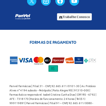
Trabalhe Conosco
assignment_ind
FORMAS DE PAGAMENTO
Panvel Farmácias | Filial 31 - CNPJ 92.665.611/0101-30 | Av. Protásio
Alves n° 4194 subsolo - Petrópolis | Porto Alegre/RS | 91310-000 |
Farmacêutico responsável: Isabel Cristina Cunha Dias | CRF/RS - 6792 |
AFE - 7318170 |Horário de funcionamento: 24 horas | Tel (51)
999119891| Panvel Farmácias | Filial 91 – CNPJ 92.665.611/0080-