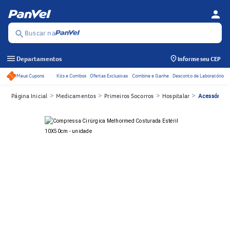
person
Menu d
Se
Buscar na
search
menu
Departamentos
Informe seu CEP
Meus Cupons
Kits e Combos
Ofertas Exclusivas
Combine e Ganhe
Desconto de Laboratório
Acessos rápidos do cabeçalho
>
>
>
>
Página Inicial
Medicamentos
Primeiros Socorros
Hospitalar
Acessórios 