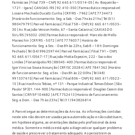
Farmácias | Filial 739 – CNPJ 92.665.611/0514-05 | Av. Boqueirão –
1721 - Igara | CANOAS /RS | 92.410-350 | Farmacêutico responsável:
Lisiane Machado Ducatti Cunha | CRF/RS - 7962 | AFE 7734473
|Horário de funcionamento: Seg. a Sab. - Das 7hs às 21hs | Tel (51)
980479791| Panvel Farmácias | Filial 758 – CNPJ 92.665.611/0535-
30 | Av. Rua João Venzon Netto, 67 – Santa Catarina | CAXIAS DO
SUL/RS | 95032-200| Farmacêutico responsável: Marcelo de Mello
Maraschin | CRF/RS - 5072 | AFE 7776037 | Horário de
funcionamento: Seg. a Sex. - Das 8h às 22hs, Sab 8 – 18 h Domingos
Fechado | Tel (54) 996259744 | Panvel Farmácias | Filial 791 – CNPJ
92.665.611/0567-17 | Rua João Motta Espezim, 222 - Saco dos
Limões | Florianópolis/RS | 88045-400 | Farmacêutico responsável:
Igor Vinicius Sousa Assunção | CRF/SC 20284 | AFE 7841362 |Horário
de funcionamento: Seg. a Sex. - Das 8h às 22:00hs | Tel (48)
991337615| Panvel Farmácias | Filial 806 – CNPJ 92.665.611/0522-
15 | Rua Inocêncio Tobias, nº 131 - Parque Industrial Tomas Edson | São
Paulo/ SP |01.144-900 | Farmacêutico responsável: Douglas Cassin dos
Santos | CRF/SP 104682 | AFE 7752413 |Horário de funcionamento:
Seg. a Dom. - Das 7h às 23hs | Tel (11) 943826814
A Panvel segue as determinações da Anvisa. As informações contidas
neste site não devem ser usadas para automedicação e não substituem,
em hipótese alguma, as orientações dadas pelo profissional da área
médica. Somente o médico está apto a diagnosticar qualquer problema
de saúde e prescrever o tratamento adequado. Ao persistirem os