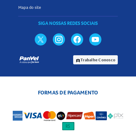
Mapa do site
SIGA NOSSAS REDES SOCIAIS
Trabalhe Conosco
assignment_ind
FORMAS DE PAGAMENTO