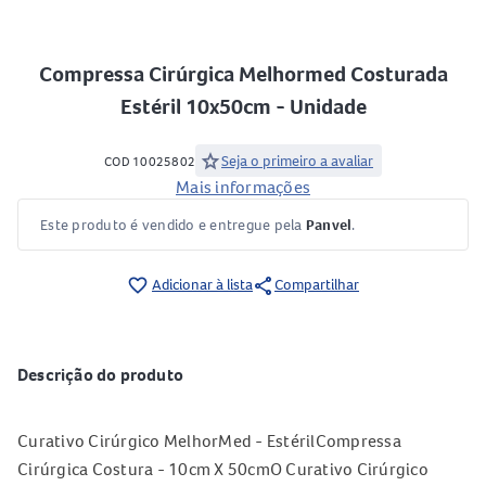
Compressa Cirúrgica Melhormed Costurada
Estéril 10x50cm - Unidade
star
Seja o primeiro a avaliar
COD 10025802
Mais informações
Este produto é vendido e entregue pela
Panvel
.
share
favorite_border
Adicionar à lista
Compartilhar
Descrição do produto
Curativo Cirúrgico MelhorMed - EstérilCompressa
Cirúrgica Costura - 10cm X 50cmO Curativo Cirúrgico