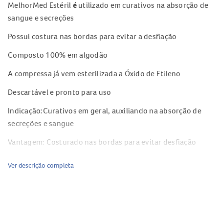
MelhorMed Estéril
é
utilizado em curativos na absorção de
sangue e secreções
Possui costura nas bordas para evitar a desfiação
Composto 100% em algodão
A compressa já vem esterilizada a Óxido de Etileno
Descartável e pronto para uso
Indicação:Curativos em geral, auxiliando na absorção de
secreções e sangue
Vantagem: Costurado nas bordas para evitar desfiação
Dimensão aberta: 10 cm X 50 cm
Ver descrição completa
Contém uma unidade
As cores apresentadas no site são meramente ilustrativas
e podem ou não corresponder com exatidão
à
tonalidade