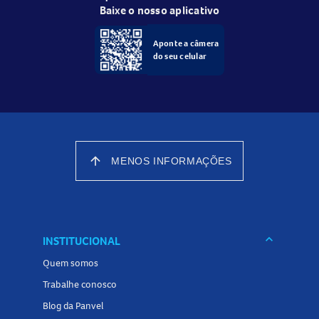
Baixe o nosso aplicativo
Aponte a câmera
do seu celular
arrow_upward
MENOS INFORMAÇÕES
keyboard_arrow_down
INSTITUCIONAL
Quem somos
Trabalhe conosco
Blog da Panvel