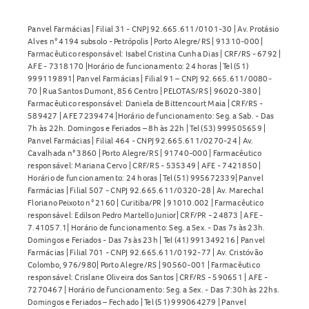
Panvel Farmácias | Filial 31 - CNPJ 92.665.611/0101-30 | Av. Protásio
Alves n° 4194 subsolo - Petrópolis | Porto Alegre/RS | 91310-000 |
Farmacêutico responsável: Isabel Cristina Cunha Dias | CRF/RS - 6792 |
AFE - 7318170 |Horário de funcionamento: 24 horas | Tel (51)
999119891| Panvel Farmácias | Filial 91 – CNPJ 92.665.611/0080-
70 | Rua Santos Dumont, 856 Centro | PELOTAS/RS | 96020-380 |
Farmacêutico responsável: Daniela de Bittencourt Maia | CRF/RS -
589427 | AFE 7239474 |Horário de funcionamento: Seg. a Sab. - Das
7h às 22h. Domingos e Feriados – 8h às 22h | Tel (53) 999505659 |
Panvel Farmácias | Filial 464 - CNPJ 92.665.611/0270-24 | Av.
Cavalhada n° 3860 | Porto Alegre/RS | 91740-000 | Farmacêutico
responsável: Mariana Cervo | CRF/RS - 535349 | AFE - 7421850 |
Horário de funcionamento: 24 horas | Tel (51) 995672339| Panvel
Farmácias | Filial 507 - CNPJ 92.665.611/0320-28 | Av. Marechal
Floriano Peixoto n° 2160 | Curitiba/PR | 91010.002 | Farmacêutico
responsável: Edilson Pedro Martello Junior| CRF/PR - 24873 | AFE -
7.41057.1| Horário de funcionamento: Seg. a Sex. - Das 7s às 23h.
Domingos e Feriados - Das 7s às 23h | Tel (41) 991349216 | Panvel
Farmácias | Filial 701 - CNPJ 92.665.611/0192-77 | Av. Cristóvão
Colombo, 976/980| Porto Alegre/RS | 90560-001 | Farmacêutico
responsável: Crislane Oliveira dos Santos | CRF/RS - 590651 | AFE -
7270467 | Horário de funcionamento: Seg. a Sex. - Das 7:30h às 22hs.
Domingos e Feriados – Fechado | Tel (51) 999064279 | Panvel