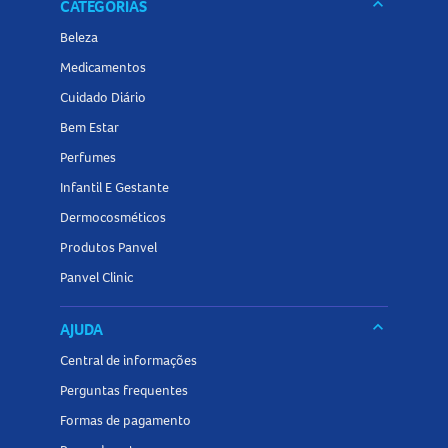
keyboard_arrow_down
CATEGORIAS
Beleza
Medicamentos
Cuidado Diário
Bem Estar
Perfumes
Infantil E Gestante
Dermocosméticos
Produtos Panvel
Panvel Clinic
keyboard_arrow_down
AJUDA
Central de informações
Perguntas frequentes
Formas de pagamento