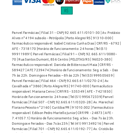
Panvel Farmácias | Filial 31 - CNPJ 92.665.611/0101-30 | Av. Protásio
Alves n° 4194 subsolo - Petrópolis | Porto Alegre/RS | 91310-000 |
Farmacêutico responsável: Isabel Cristina Cunha Dias | CRF/RS - 6792 |
AFE - 7318170 |Horário de funcionamento: 24 horas | Tel (51)
999119891| Panvel Farmácias | Filial 91 – CNPJ 92.665.611/0080-
70 | Rua Santos Dumont, 856 Centro | PELOTAS/RS | 96020-380 |
Farmacêutico responsável: Daniela de Bittencourt Maia | CRF/RS -
589427 | AFE 7239474 |Horário de funcionamento: Seg. a Sab. - Das
7h às 22h. Domingos e Feriados – 8h às 22h | Tel (53) 999505659 |
Panvel Farmácias | Filial 464 - CNPJ 92.665.611/0270-24 | Av.
Cavalhada n° 3860 | Porto Alegre/RS | 91740-000 | Farmacêutico
responsável: Mariana Cervo | CRF/RS - 535349 | AFE - 7421850 |
Horário de funcionamento: 24 horas | Tel (51) 995672339| Panvel
Farmácias | Filial 507 - CNPJ 92.665.611/0320-28 | Av. Marechal
Floriano Peixoto n° 2160 | Curitiba/PR | 91010.002 | Farmacêutico
responsável: Edilson Pedro Martello Junior| CRF/PR - 24873 | AFE -
7.41057.1| Horário de funcionamento: Seg. a Sex. - Das 7s às 23h.
Domingos e Feriados - Das 7s às 23h | Tel (41) 991349216 | Panvel
Farmácias | Filial 701 - CNPJ 92.665.611/0192-77 | Av. Cristóvão