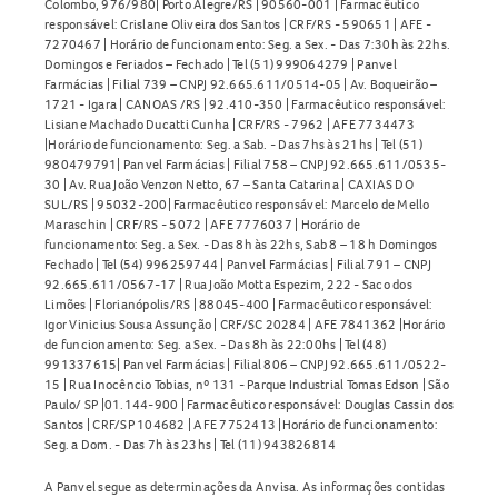
Colombo, 976/980| Porto Alegre/RS | 90560-001 | Farmacêutico
responsável: Crislane Oliveira dos Santos | CRF/RS - 590651 | AFE -
7270467 | Horário de funcionamento: Seg. a Sex. - Das 7:30h às 22hs.
Domingos e Feriados – Fechado | Tel (51) 999064279 | Panvel
Farmácias | Filial 739 – CNPJ 92.665.611/0514-05 | Av. Boqueirão –
1721 - Igara | CANOAS /RS | 92.410-350 | Farmacêutico responsável:
Lisiane Machado Ducatti Cunha | CRF/RS - 7962 | AFE 7734473
|Horário de funcionamento: Seg. a Sab. - Das 7hs às 21hs | Tel (51)
980479791| Panvel Farmácias | Filial 758 – CNPJ 92.665.611/0535-
30 | Av. Rua João Venzon Netto, 67 – Santa Catarina | CAXIAS DO
SUL/RS | 95032-200| Farmacêutico responsável: Marcelo de Mello
Maraschin | CRF/RS - 5072 | AFE 7776037 | Horário de
funcionamento: Seg. a Sex. - Das 8h às 22hs, Sab 8 – 18 h Domingos
Fechado | Tel (54) 996259744 | Panvel Farmácias | Filial 791 – CNPJ
92.665.611/0567-17 | Rua João Motta Espezim, 222 - Saco dos
Limões | Florianópolis/RS | 88045-400 | Farmacêutico responsável:
Igor Vinicius Sousa Assunção | CRF/SC 20284 | AFE 7841362 |Horário
de funcionamento: Seg. a Sex. - Das 8h às 22:00hs | Tel (48)
991337615| Panvel Farmácias | Filial 806 – CNPJ 92.665.611/0522-
15 | Rua Inocêncio Tobias, nº 131 - Parque Industrial Tomas Edson | São
Paulo/ SP |01.144-900 | Farmacêutico responsável: Douglas Cassin dos
Santos | CRF/SP 104682 | AFE 7752413 |Horário de funcionamento:
Seg. a Dom. - Das 7h às 23hs | Tel (11) 943826814
A Panvel segue as determinações da Anvisa. As informações contidas