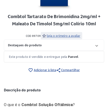
Combtol Tartarato De Brimonidina 2mg/ml +
Maleato De Timolol 5mg/ml Colírio 10ml
star
Seja o primeiro a avaliar
COD 89709
Destaques do produto
Este produto é vendido e entregue pela
Panvel
.
share
favorite_border
Adicionar à lista
Compartilhar
Descrição do produto
O que é o
Combtol Solução Oftálmica
?