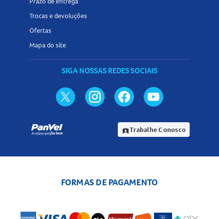
Prazo de entrega
Trocas e devoluções
Ofertas
Mapa do site
SIGA NOSSAS REDES SOCIAIS
Trabalhe Conosco
assignment_ind
FORMAS DE PAGAMENTO