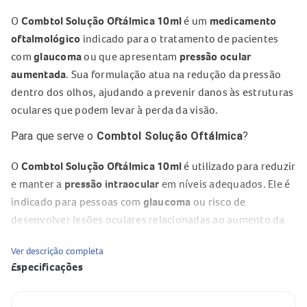
O
Combtol Solução Oftálmica 10ml
é um
medicamento
oftalmológico
indicado para o tratamento de pacientes
com
glaucoma
ou que apresentam
pressão ocular
aumentada
. Sua formulação atua na redução da pressão
dentro dos olhos, ajudando a prevenir danos às estruturas
oculares que podem levar à perda da visão.
Para que serve o
Combtol Solução Oftálmica
?
O
Combtol Solução Oftálmica 10ml
é utilizado para reduzir
e manter a
pressão intraocular
em níveis adequados. Ele é
indicado para pessoas com
glaucoma
ou risco de
desenvolver lesões oculares relacionadas ao aumento da
pressão nos olhos, contribuindo para a preservação da
Ver descrição completa
visão.
Especificações
Composição do
Combtol Solução Oftálmica
Especificação
Valor