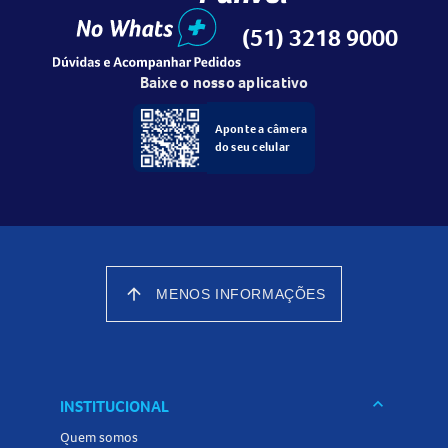
(51) 3218 9000
Baixe o nosso aplicativo
Aponte a câmera
do seu celular
arrow_upward
MENOS INFORMAÇÕES
keyboard_arrow_down
INSTITUCIONAL
Quem somos