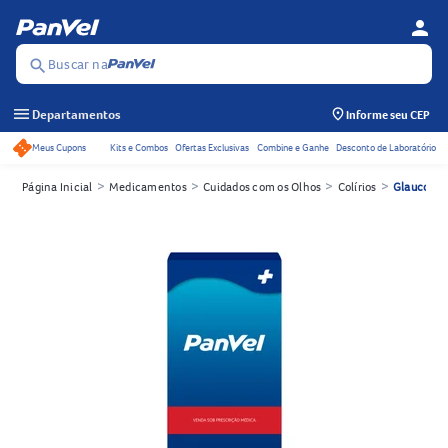
person
Menu d
Se
Buscar na
search
menu
Departamentos
Informe seu CEP
Meus Cupons
Kits e Combos
Ofertas Exclusivas
Combine e Ganhe
Desconto de Laboratório
Acessos rápidos do cabeçalho
>
>
>
>
Página Inicial
Medicamentos
Cuidados com os Olhos
Colírios
Glaucoma