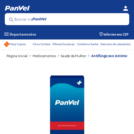
person
Menu d
Se
Buscar na
search
menu
Departamentos
Informe seu CEP
Meus Cupons
Kits e Combos
Ofertas Exclusivas
Combine e Ganhe
Desconto de Laboratório
Acessos rápidos do cabeçalho
>
>
>
Página Inicial
Medicamentos
Saúde da Mulher
Antifúngicos e Antimicótic