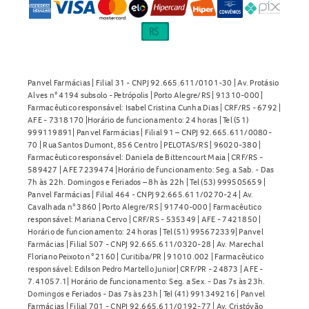
Não há relatos de superdosagem com o
Colpist MT Creme
Vaginal
. No entanto, em caso de uso de quantidade maior
do que a indicada, é recomendado procurar rapidamente
atendimento médico.
Leve a embalagem ou a bula do medicamento e, se
Panvel Farmácias | Filial 31 - CNPJ 92.665.611/0101-30 | Av. Protásio
Alves n° 4194 subsolo - Petrópolis | Porto Alegre/RS | 91310-000 |
necessário, entre em contato com o serviço de orientação
Farmacêutico responsável: Isabel Cristina Cunha Dias | CRF/RS - 6792 |
indicado na bula.
AFE - 7318170 |Horário de funcionamento: 24 horas | Tel (51)
999119891| Panvel Farmácias | Filial 91 – CNPJ 92.665.611/0080-
70 | Rua Santos Dumont, 856 Centro | PELOTAS/RS | 96020-380 |
Como guardar o Colpist MT Creme Vaginal?
Farmacêutico responsável: Daniela de Bittencourt Maia | CRF/RS -
589427 | AFE 7239474 |Horário de funcionamento: Seg. a Sab. - Das
O
Colpist MT Creme Vaginal
deve ser armazenado em sua
7h às 22h. Domingos e Feriados – 8h às 22h | Tel (53) 999505659 |
embalagem original, em temperatura ambiente entre 15°C
Panvel Farmácias | Filial 464 - CNPJ 92.665.611/0270-24 | Av.
Cavalhada n° 3860 | Porto Alegre/RS | 91740-000 | Farmacêutico
e 30°C, protegido da umidade.
responsável: Mariana Cervo | CRF/RS - 535349 | AFE - 7421850 |
Horário de funcionamento: 24 horas | Tel (51) 995672339| Panvel
Não utilize o medicamento após o prazo de validade e
Farmácias | Filial 507 - CNPJ 92.665.611/0320-28 | Av. Marechal
mantenha-o fora do alcance das crianças.
Floriano Peixoto n° 2160 | Curitiba/PR | 91010.002 | Farmacêutico
responsável: Edilson Pedro Martello Junior| CRF/PR - 24873 | AFE -
7.41057.1| Horário de funcionamento: Seg. a Sex. - Das 7s às 23h.
Conheça outros produtos relacionados a
Antifúngicos e
Domingos e Feriados - Das 7s às 23h | Tel (41) 991349216 | Panvel
Antimicóticos
na Panvel Farmácias
e encontre tudo o que
Farmácias | Filial 701 - CNPJ 92.665.611/0192-77 | Av. Cristóvão