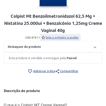
Colpist Mt Benzoilmetronidazol 62,5 Mg +
Nistatina 25.000ui + Benzalcônio 1,25mg Creme
Vaginal 40g
star
Seja o primeiro a avaliar
COD 87911
Destaques do produto
Este produto é vendido e entregue pela
Panvel
.
share
favorite_border
Adicionar à lista
Compartilhar
Descrição do produto
O que é o Colpist MT Creme Vaginal?