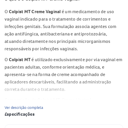
O
Colpist MT Creme Vaginal
é um medicamento de uso
vaginal indicado para o tratamento de corrimentos e
infecções genitais. Sua formulação associa agentes com
ação antifúngica, antibacteriana e antiprotozoária,
atuando diretamente nos principais microrganismos
responsáveis por infecções vaginais.
O
Colpist MT
é utilizado exclusivamente por via vaginal em
pacientes adultas, conforme orientação médica, e
apresenta-se na forma de creme acompanhado de
aplicadores descartáveis, facilitando a administração
correta durante o tratamento.
Composição do Colpist MT Creme Vaginal
Ver descrição completa
A composição do
Colpist MT Creme Vaginal
inclui a
Especificações
associação de substâncias ativas e excipientes descritos
em bula: