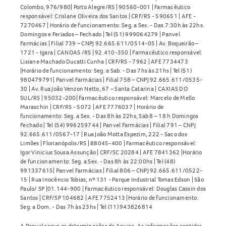
precisa para o cuidado adequado da saúde íntima.
Colombo, 976/980| Porto Alegre/RS | 90560-001 | Farmacêutico
responsável: Crislane Oliveira dos Santos | CRF/RS - 590651 | AFE -
7270467 | Horário de funcionamento: Seg. a Sex. - Das 7:30h às 22hs.
Domingos e Feriados – Fechado | Tel (51) 999064279 | Panvel
Farmácias | Filial 739 – CNPJ 92.665.611/0514-05 | Av. Boqueirão –
1721 - Igara | CANOAS /RS | 92.410-350 | Farmacêutico responsável:
Lisiane Machado Ducatti Cunha | CRF/RS - 7962 | AFE 7734473
|Horário de funcionamento: Seg. a Sab. - Das 7hs às 21hs | Tel (51)
980479791| Panvel Farmácias | Filial 758 – CNPJ 92.665.611/0535-
30 | Av. Rua João Venzon Netto, 67 – Santa Catarina | CAXIAS DO
SUL/RS | 95032-200| Farmacêutico responsável: Marcelo de Mello
Maraschin | CRF/RS - 5072 | AFE 7776037 | Horário de
funcionamento: Seg. a Sex. - Das 8h às 22hs, Sab 8 – 18 h Domingos
Fechado | Tel (54) 996259744 | Panvel Farmácias | Filial 791 – CNPJ
92.665.611/0567-17 | Rua João Motta Espezim, 222 - Saco dos
Limões | Florianópolis/RS | 88045-400 | Farmacêutico responsável:
Igor Vinicius Sousa Assunção | CRF/SC 20284 | AFE 7841362 |Horário
de funcionamento: Seg. a Sex. - Das 8h às 22:00hs | Tel (48)
991337615| Panvel Farmácias | Filial 806 – CNPJ 92.665.611/0522-
15 | Rua Inocêncio Tobias, nº 131 - Parque Industrial Tomas Edson | São
Paulo/ SP |01.144-900 | Farmacêutico responsável: Douglas Cassin dos
Santos | CRF/SP 104682 | AFE 7752413 |Horário de funcionamento:
Seg. a Dom. - Das 7h às 23hs | Tel (11) 943826814
A Panvel segue as determinações da Anvisa. As informações contidas