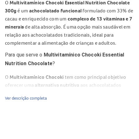
O
Multivitamínico Chocoki Essential Nutrition Chocolate
300g
é um
achocolatado funcional
formulado com 33% de
cacau e enriquecido com um
complexo de 13 vitaminas e 7
minerais
de alta absorção. É uma opção mais saudável em
relação aos achocolatados tradicionais, ideal para
complementar a alimentação de crianças e adultos.
Para que serve o
Multivitamínico Chocoki Essential
Nutrition Chocolate
?
O
Multivitamínico Chocoki
tem como principal objetivo
oferecer uma
alternativa nutritiva
aos achocolatados
comuns, promovendo o aporte de vitaminas e minerais
Ver descrição completa
essenciais para o organismo. Seu
baixo valor calórico
e a
ausência de ingredientes alergênicos o tornam ideal para
diferentes públicos, especialmente para quem busca uma
rotina alimentar equilibrada.
Composição do
Multivitamínico Chocoki Essential