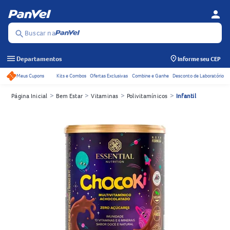
person
Menu d
Se
Buscar na
search
menu
Departamentos
Informe seu CEP
Meus Cupons
Kits e Combos
Ofertas Exclusivas
Combine e Ganhe
Desconto de Laboratório
Acessos rápidos do cabeçalho
>
>
>
>
Página Inicial
Bem Estar
Vitaminas
Polivitamínicos
Infantil