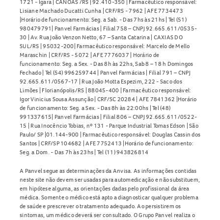
1721 - Igara | CANOAS /RS | 92.410-350 | Farmacêutico responsável:
Lisiane Machado Ducatti Cunha | CRF/RS - 7962 | AFE 7734473
|Horário de funcionamento: Seg. a Sab. - Das 7hs às 21hs | Tel (51)
980479791| Panvel Farmácias | Filial 758 – CNPJ 92.665.611/0535-
30 | Av. Rua João Venzon Netto, 67 – Santa Catarina | CAXIAS DO
SUL/RS | 95032-200| Farmacêutico responsável: Marcelo de Mello
Maraschin | CRF/RS - 5072 | AFE 7776037 | Horário de
funcionamento: Seg. a Sex. - Das 8h às 22hs, Sab 8 – 18 h Domingos
Fechado | Tel (54) 996259744 | Panvel Farmácias | Filial 791 – CNPJ
92.665.611/0567-17 | Rua João Motta Espezim, 222 - Saco dos
Limões | Florianópolis/RS | 88045-400 | Farmacêutico responsável:
Igor Vinicius Sousa Assunção | CRF/SC 20284 | AFE 7841362 |Horário
de funcionamento: Seg. a Sex. - Das 8h às 22:00hs | Tel (48)
991337615| Panvel Farmácias | Filial 806 – CNPJ 92.665.611/0522-
15 | Rua Inocêncio Tobias, nº 131 - Parque Industrial Tomas Edson | São
Paulo/ SP |01.144-900 | Farmacêutico responsável: Douglas Cassin dos
Santos | CRF/SP 104682 | AFE 7752413 |Horário de funcionamento:
Seg. a Dom. - Das 7h às 23hs | Tel (11) 943826814
A Panvel segue as determinações da Anvisa. As informações contidas
neste site não devem ser usadas para automedicação e não substituem,
em hipótese alguma, as orientações dadas pelo profissional da área
médica. Somente o médico está apto a diagnosticar qualquer problema
de saúde e prescrever o tratamento adequado. Ao persistirem os
sintomas, um médico deverá ser consultado. O Grupo Panvel realiza o