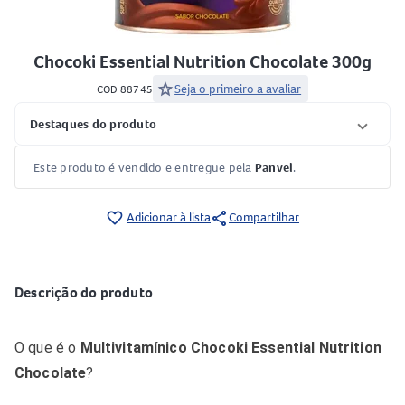
Chocoki Essential Nutrition Chocolate 300g
star
Seja o primeiro a avaliar
COD 88745
Destaques do produto
Este produto é vendido e entregue pela
Panvel
.
share
favorite_border
Adicionar à lista
Compartilhar
Descrição do produto
O que é o
Multivitamínico Chocoki Essential Nutrition
Chocolate
?