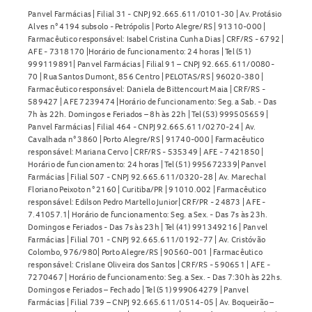
Panvel Farmácias | Filial 31 - CNPJ 92.665.611/0101-30 | Av. Protásio
Alves n° 4194 subsolo - Petrópolis | Porto Alegre/RS | 91310-000 |
Farmacêutico responsável: Isabel Cristina Cunha Dias | CRF/RS - 6792 |
AFE - 7318170 |Horário de funcionamento: 24 horas | Tel (51)
999119891| Panvel Farmácias | Filial 91 – CNPJ 92.665.611/0080-
70 | Rua Santos Dumont, 856 Centro | PELOTAS/RS | 96020-380 |
Farmacêutico responsável: Daniela de Bittencourt Maia | CRF/RS -
589427 | AFE 7239474 |Horário de funcionamento: Seg. a Sab. - Das
7h às 22h. Domingos e Feriados – 8h às 22h | Tel (53) 999505659 |
Panvel Farmácias | Filial 464 - CNPJ 92.665.611/0270-24 | Av.
Cavalhada n° 3860 | Porto Alegre/RS | 91740-000 | Farmacêutico
responsável: Mariana Cervo | CRF/RS - 535349 | AFE - 7421850 |
Horário de funcionamento: 24 horas | Tel (51) 995672339| Panvel
Farmácias | Filial 507 - CNPJ 92.665.611/0320-28 | Av. Marechal
Floriano Peixoto n° 2160 | Curitiba/PR | 91010.002 | Farmacêutico
responsável: Edilson Pedro Martello Junior| CRF/PR - 24873 | AFE -
7.41057.1| Horário de funcionamento: Seg. a Sex. - Das 7s às 23h.
Domingos e Feriados - Das 7s às 23h | Tel (41) 991349216 | Panvel
Farmácias | Filial 701 - CNPJ 92.665.611/0192-77 | Av. Cristóvão
Colombo, 976/980| Porto Alegre/RS | 90560-001 | Farmacêutico
responsável: Crislane Oliveira dos Santos | CRF/RS - 590651 | AFE -
7270467 | Horário de funcionamento: Seg. a Sex. - Das 7:30h às 22hs.
Domingos e Feriados – Fechado | Tel (51) 999064279 | Panvel
Farmácias | Filial 739 – CNPJ 92.665.611/0514-05 | Av. Boqueirão –