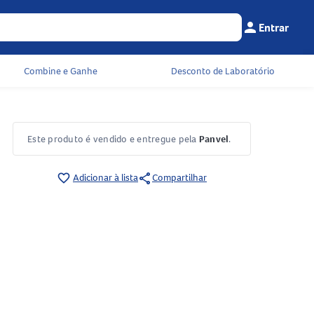
person
Entrar
Menu do cliente
Seu c
Combine e Ganhe
Desconto de Laboratório
Este produto é vendido e entregue pela
Panvel
.
share
favorite_border
Adicionar à lista
Compartilhar