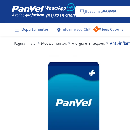
search
Buscar na
(51) 3218.9000
Departamentos
Informe seu CEP
Meus Cupons
menu
location_on
Página Inicial
>
Medicamentos
>
Alergia e Infecções
>
Anti-inflam