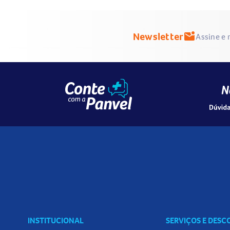
O uso do Celestone 2mg pode causar efeitos colaterais q
Os efeitos mais comuns incluem insônia, ansiedade, dor 
Newsletter
mark_email_unread
Assine e 
infecções. Efeitos menos comuns podem envolver dificulda
irregularidades menstruais. Em casos raros, podem ocorre
úlceras, fraqueza muscular, aumento da pressão arterial, 
importante informar ao médico qualquer reção adversa o
Como devo usar o Celestone 2mg?
O uso do Celestone 2mg deve seguir rigorosamente a presc
individualizada conforme a doença, gravidade e resposta
médico e não altere a dose por conta própria.
Cuidados ao usar o Celestone 2mg
Durante o uso do Celestone 2mg, é fundamental observar
médico sobre outras doenças e medicamentos em uso, e 
medicamento pode mascarar sinais de infecção e causar 
INSTITUCIONAL
SERVIÇOS E DES
Evite contato com pessoas com varicela ou sarampo se e