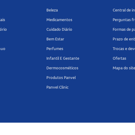
Beleza
Central de 
ais
Medicamentos
Perguntas f
s, como fenobarbital, fenitoína, rifampicina,
ório
Cuidado Diário
Formas de 
poglicemiantes e outros. O uso concomitante com anti-
sco de úlceras gastrointestinais. Informe seu médico
Bem Estar
Prazo de en
ações prejudiciais.
nuo
Perfumes
Trocas e de
Infantil E Gestante
Ofertas
Dermocosméticos
Mapa do sit
rovável risco de vida, exceto em doses extremas.
Produtos Panvel
 do risco de efeitos adversos. Procure atendimento
e siga as orientações profissionais. Manter hidratação
Panvel Clinic
bre a dose seguinte para compensar. Consulte seu
tome o uso conforme prescrito.