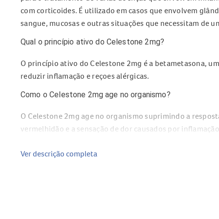
com corticoides. É utilizado em casos que envolvem glându
sangue, mucosas e outras situações que necessitam de um
Qual o princípio ativo do Celestone 2mg?
O princípio ativo do Celestone 2mg é a betametasona, um
reduzir inflamação e reçoes alérgicas.
Como o Celestone 2mg age no organismo?
O Celestone 2mg age no organismo suprimindo a resposta i
vermelhidão e a sensação de dor causados por inflamação.
minutos após a ingestão, proporcionando alívio dos sint
Ver descrição completa
Composição do Celestone 2mg
Betametasona 2mg (princípio ativo)
Excipientes: povidona, lactose monoidratada, amido, celu
Quais são os efeitos colaterais do Celestone 2mg?