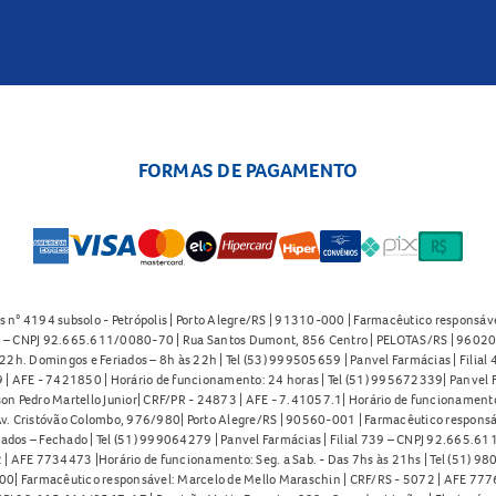
FORMAS DE PAGAMENTO
s n° 4194 subsolo - Petrópolis | Porto Alegre/RS | 91310-000 | Farmacêutico responsáve
91 – CNPJ 92.665.611/0080-70 | Rua Santos Dumont, 856 Centro | PELOTAS/RS | 96020-
2h. Domingos e Feriados – 8h às 22h | Tel (53) 999505659 | Panvel Farmácias | Filia
| AFE - 7421850 | Horário de funcionamento: 24 horas | Tel (51) 995672339| Panvel F
on Pedro Martello Junior| CRF/PR - 24873 | AFE - 7.41057.1| Horário de funcionamento: 
. Cristóvão Colombo, 976/980| Porto Alegre/RS | 90560-001 | Farmacêutico responsáve
iados – Fechado | Tel (51) 999064279 | Panvel Farmácias | Filial 739 – CNPJ 92.665.6
| AFE 7734473 |Horário de funcionamento: Seg. a Sab. - Das 7hs às 21hs | Tel (51) 9
0| Farmacêutico responsável: Marcelo de Mello Maraschin | CRF/RS - 5072 | AFE 77760