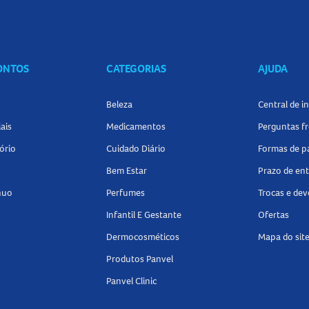
CONTOS
CATEGORIAS
AJUDA
Beleza
Central de 
ais
Medicamentos
Perguntas f
ório
Cuidado Diário
Formas de 
Bem Estar
Prazo de en
nuo
Perfumes
Trocas e de
Infantil E Gestante
Ofertas
Dermocosméticos
Mapa do sit
Produtos Panvel
Panvel Clinic