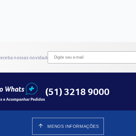
receba nossas novidades
(51) 3218 9000
arrow_upward
MENOS INFORMAÇÕES