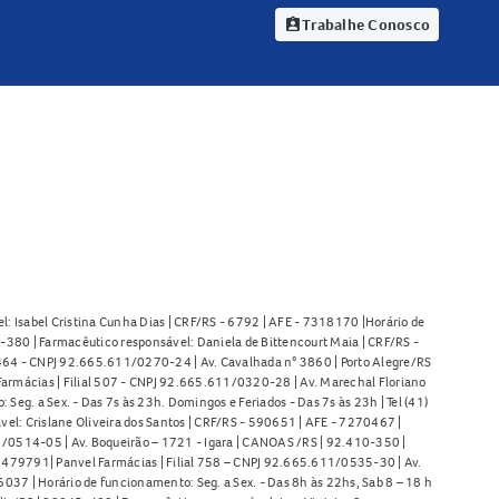
Trabalhe Conosco
assignment_ind
l: Isabel Cristina Cunha Dias | CRF/RS - 6792 | AFE - 7318170 |Horário de
380 | Farmacêutico responsável: Daniela de Bittencourt Maia | CRF/RS -
l 464 - CNPJ 92.665.611/0270-24 | Av. Cavalhada n° 3860 | Porto Alegre/RS
armácias | Filial 507 - CNPJ 92.665.611/0320-28 | Av. Marechal Floriano
Seg. a Sex. - Das 7s às 23h. Domingos e Feriados - Das 7s às 23h | Tel (41)
l: Crislane Oliveira dos Santos | CRF/RS - 590651 | AFE - 7270467 |
11/0514-05 | Av. Boqueirão – 1721 - Igara | CANOAS /RS | 92.410-350 |
80479791| Panvel Farmácias | Filial 758 – CNPJ 92.665.611/0535-30 | Av.
37 | Horário de funcionamento: Seg. a Sex. - Das 8h às 22hs, Sab 8 – 18 h