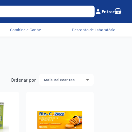
Seu c
person
Entrar
Menu do cliente e 
Combine e Ganhe
Desconto de Laboratório
Ordenar por
Mais Relevantes