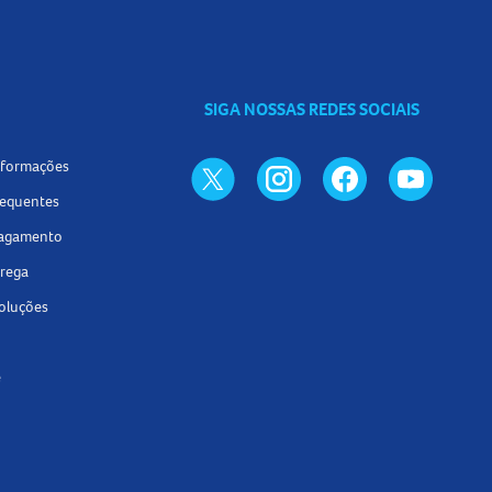
SIGA NOSSAS REDES SOCIAIS
informações
requentes
pagamento
trega
voluções
e