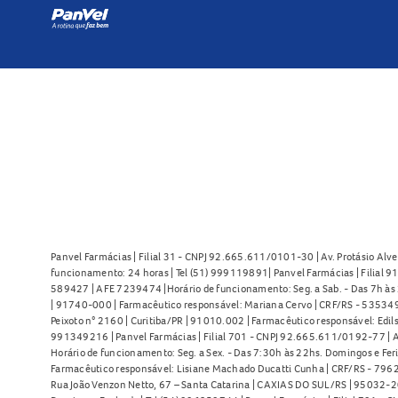
Panvel Farmácias | Filial 31 - CNPJ 92.665.611/0101-30 | Av. Protásio Alve
funcionamento: 24 horas | Tel (51) 999119891| Panvel Farmácias | Filial 
589427 | AFE 7239474 |Horário de funcionamento: Seg. a Sab. - Das 7h às 2
| 91740-000 | Farmacêutico responsável: Mariana Cervo | CRF/RS - 535349 
Peixoto n° 2160 | Curitiba/PR | 91010.002 | Farmacêutico responsável: Edils
991349216 | Panvel Farmácias | Filial 701 - CNPJ 92.665.611/0192-77 | Av
Horário de funcionamento: Seg. a Sex. - Das 7:30h às 22hs. Domingos e Fer
Farmacêutico responsável: Lisiane Machado Ducatti Cunha | CRF/RS - 7962 
Rua João Venzon Netto, 67 – Santa Catarina | CAXIAS DO SUL/RS | 95032-20