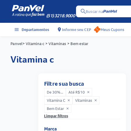
search
Buscar na
(51) 3218.9000
menu
Departamentos
location_on
Informe seu CEP
Meus Cupons
Panvel
> Vitamina c
> Vitaminas
> Bem estar
vitamina c
Filtre sua busca
De 30%...
Até R$10
close
Vitamina C
Vitaminas
close
close
Bem Estar
close
Limpar filtros
Marca