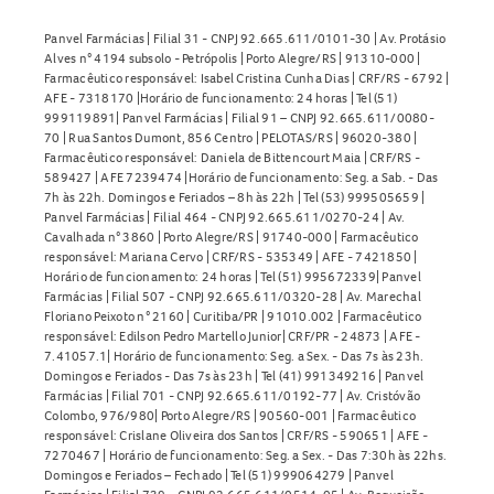
Panvel Farmácias | Filial 31 - CNPJ 92.665.611/0101-30 | Av. Protásio
Alves n° 4194 subsolo - Petrópolis | Porto Alegre/RS | 91310-000 |
Farmacêutico responsável: Isabel Cristina Cunha Dias | CRF/RS - 6792 |
AFE - 7318170 |Horário de funcionamento: 24 horas | Tel (51)
999119891| Panvel Farmácias | Filial 91 – CNPJ 92.665.611/0080-
70 | Rua Santos Dumont, 856 Centro | PELOTAS/RS | 96020-380 |
Farmacêutico responsável: Daniela de Bittencourt Maia | CRF/RS -
589427 | AFE 7239474 |Horário de funcionamento: Seg. a Sab. - Das
7h às 22h. Domingos e Feriados – 8h às 22h | Tel (53) 999505659 |
Panvel Farmácias | Filial 464 - CNPJ 92.665.611/0270-24 | Av.
Cavalhada n° 3860 | Porto Alegre/RS | 91740-000 | Farmacêutico
responsável: Mariana Cervo | CRF/RS - 535349 | AFE - 7421850 |
Horário de funcionamento: 24 horas | Tel (51) 995672339| Panvel
Farmácias | Filial 507 - CNPJ 92.665.611/0320-28 | Av. Marechal
Floriano Peixoto n° 2160 | Curitiba/PR | 91010.002 | Farmacêutico
responsável: Edilson Pedro Martello Junior| CRF/PR - 24873 | AFE -
7.41057.1| Horário de funcionamento: Seg. a Sex. - Das 7s às 23h.
Domingos e Feriados - Das 7s às 23h | Tel (41) 991349216 | Panvel
Farmácias | Filial 701 - CNPJ 92.665.611/0192-77 | Av. Cristóvão
Colombo, 976/980| Porto Alegre/RS | 90560-001 | Farmacêutico
responsável: Crislane Oliveira dos Santos | CRF/RS - 590651 | AFE -
7270467 | Horário de funcionamento: Seg. a Sex. - Das 7:30h às 22hs.
Domingos e Feriados – Fechado | Tel (51) 999064279 | Panvel