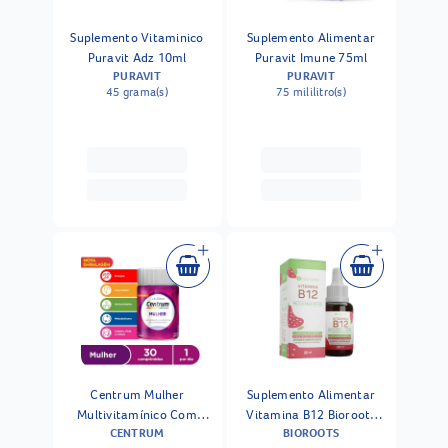
Suplemento Vitaminico
Suplemento Alimentar
Puravit Adz 10ml
Puravit Imune 75ml
PURAVIT
PURAVIT
45 grama(s)
75 mililitro(s)
Centrum Mulher
Suplemento Alimentar
Multivitamínico Com
Vitamina B12 Bioroots
CENTRUM
BIOROOTS
Vitaminas E Minerais De A
Gotas 20ml