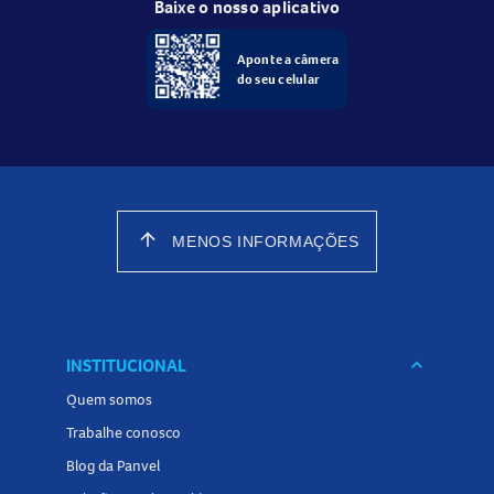
Baixe o nosso aplicativo
Aponte a câmera
do seu celular
arrow_upward
MENOS INFORMAÇÕES
INSTITUCIONAL
keyboard_arrow_down
Quem somos
Trabalhe conosco
Blog da Panvel