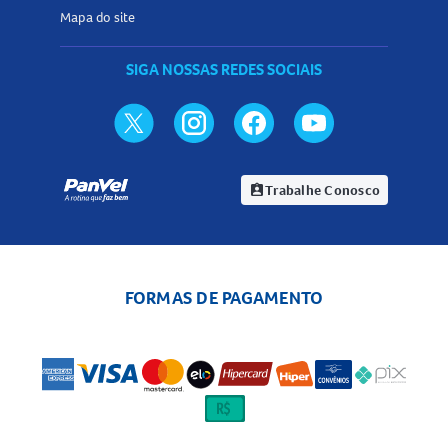
Mapa do site
SIGA NOSSAS REDES SOCIAIS
Trabalhe Conosco
assignment_ind
FORMAS DE PAGAMENTO