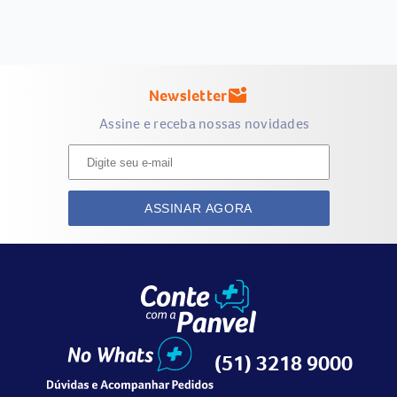
Newsletter
mark_email_unread
Assine e receba nossas novidades
ASSINAR AGORA
(51) 3218 9000