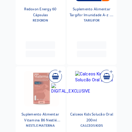
Redoxon Energy 60
Suplemento Alimentar
Cápsulas
Targifor Imunidade A-z 30
REDOXON
TARGIFOR
Cápsulas
Suplemento Alimentar
Calceos Kids Solucão Oral
Vitamina B6 Nestlé
200ml
NESTLE MATERNA
CALCEOS KIDS
Materna Nause 60
Cápsulas