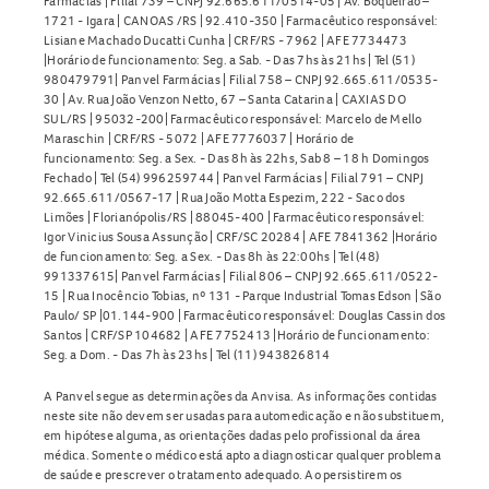
Farmácias | Filial 739 – CNPJ 92.665.611/0514-05 | Av. Boqueirão –
1721 - Igara | CANOAS /RS | 92.410-350 | Farmacêutico responsável:
Lisiane Machado Ducatti Cunha | CRF/RS - 7962 | AFE 7734473
|Horário de funcionamento: Seg. a Sab. - Das 7hs às 21hs | Tel (51)
980479791| Panvel Farmácias | Filial 758 – CNPJ 92.665.611/0535-
30 | Av. Rua João Venzon Netto, 67 – Santa Catarina | CAXIAS DO
SUL/RS | 95032-200| Farmacêutico responsável: Marcelo de Mello
Maraschin | CRF/RS - 5072 | AFE 7776037 | Horário de
funcionamento: Seg. a Sex. - Das 8h às 22hs, Sab 8 – 18 h Domingos
Fechado | Tel (54) 996259744 | Panvel Farmácias | Filial 791 – CNPJ
92.665.611/0567-17 | Rua João Motta Espezim, 222 - Saco dos
Limões | Florianópolis/RS | 88045-400 | Farmacêutico responsável:
Igor Vinicius Sousa Assunção | CRF/SC 20284 | AFE 7841362 |Horário
de funcionamento: Seg. a Sex. - Das 8h às 22:00hs | Tel (48)
991337615| Panvel Farmácias | Filial 806 – CNPJ 92.665.611/0522-
15 | Rua Inocêncio Tobias, nº 131 - Parque Industrial Tomas Edson | São
Paulo/ SP |01.144-900 | Farmacêutico responsável: Douglas Cassin dos
Santos | CRF/SP 104682 | AFE 7752413 |Horário de funcionamento:
Seg. a Dom. - Das 7h às 23hs | Tel (11) 943826814
A Panvel segue as determinações da Anvisa. As informações contidas
neste site não devem ser usadas para automedicação e não substituem,
em hipótese alguma, as orientações dadas pelo profissional da área
médica. Somente o médico está apto a diagnosticar qualquer problema
de saúde e prescrever o tratamento adequado. Ao persistirem os