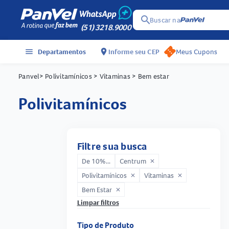
search
Buscar na
(51) 3218.9000
menu
Departamentos
location_on
Informe seu CEP
Meus Cupons
Panvel
> Polivitamínicos
> Vitaminas
> Bem estar
polivitamínicos
Filtre sua busca
De 10%...
Centrum
close
Polivitamínicos
Vitaminas
close
close
Bem Estar
close
Limpar filtros
Tipo de Produto