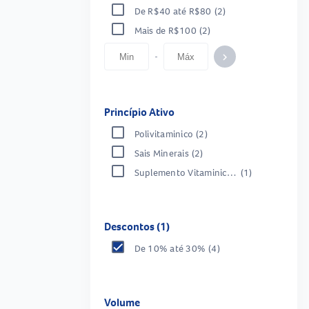
De R$40 até R$80
(2)
Mais de R$100
(2)
-
keyboard_arrow_right
Princípio Ativo
Polivitaminico
(2)
Sais Minerais
(2)
Suplemento Vitaminico-Mineral
(1)
Descontos (1)
De 10% até 30%
(4)
Volume