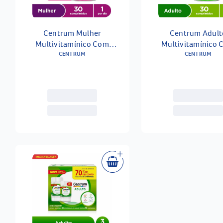
Centrum Mulher
Centrum Adult
Multivitamínico Com
Multivitamínico
Vitaminas E Minerais De A A
CENTRUM
Vitaminas De A A 
CENTRUM
Zinco 30 Comprimidos
Comprimidos