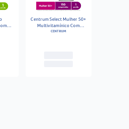
o
Centrum Select Mulher 50+
 Com
Multivitamínico Com
Z 30
Vitaminas De A A Z 150
CENTRUM
Comprimidos