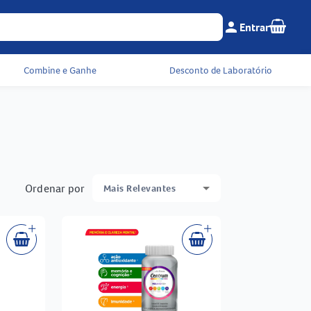
Seu c
person
Entrar
Menu do cliente e 
Combine e Ganhe
Desconto de Laboratório
Ordenar por
Mais Relevantes