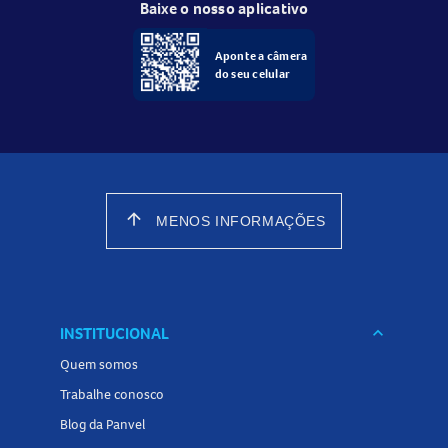
Baixe o nosso aplicativo
Aponte a câmera
do seu celular
arrow_upward
MENOS INFORMAÇÕES
INSTITUCIONAL
keyboard_arrow_down
Quem somos
Trabalhe conosco
Blog da Panvel