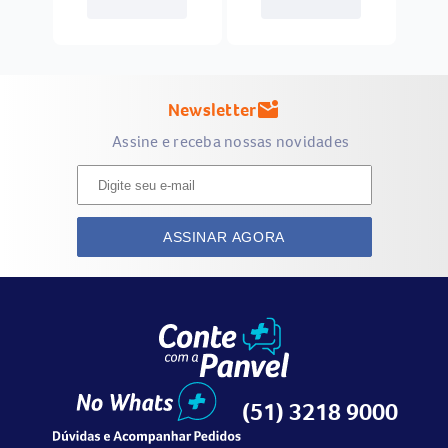
Newsletter
mark_email_unread
Assine e receba nossas novidades
ASSINAR AGORA
(51) 3218 9000