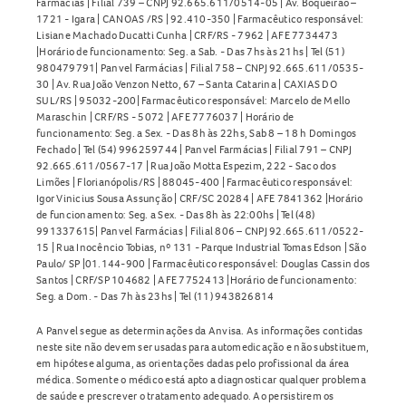
Farmácias | Filial 739 – CNPJ 92.665.611/0514-05 | Av. Boqueirão –
1721 - Igara | CANOAS /RS | 92.410-350 | Farmacêutico responsável:
Lisiane Machado Ducatti Cunha | CRF/RS - 7962 | AFE 7734473
|Horário de funcionamento: Seg. a Sab. - Das 7hs às 21hs | Tel (51)
980479791| Panvel Farmácias | Filial 758 – CNPJ 92.665.611/0535-
30 | Av. Rua João Venzon Netto, 67 – Santa Catarina | CAXIAS DO
SUL/RS | 95032-200| Farmacêutico responsável: Marcelo de Mello
Maraschin | CRF/RS - 5072 | AFE 7776037 | Horário de
funcionamento: Seg. a Sex. - Das 8h às 22hs, Sab 8 – 18 h Domingos
Fechado | Tel (54) 996259744 | Panvel Farmácias | Filial 791 – CNPJ
92.665.611/0567-17 | Rua João Motta Espezim, 222 - Saco dos
Limões | Florianópolis/RS | 88045-400 | Farmacêutico responsável:
Igor Vinicius Sousa Assunção | CRF/SC 20284 | AFE 7841362 |Horário
de funcionamento: Seg. a Sex. - Das 8h às 22:00hs | Tel (48)
991337615| Panvel Farmácias | Filial 806 – CNPJ 92.665.611/0522-
15 | Rua Inocêncio Tobias, nº 131 - Parque Industrial Tomas Edson | São
Paulo/ SP |01.144-900 | Farmacêutico responsável: Douglas Cassin dos
Santos | CRF/SP 104682 | AFE 7752413 |Horário de funcionamento:
Seg. a Dom. - Das 7h às 23hs | Tel (11) 943826814
A Panvel segue as determinações da Anvisa. As informações contidas
neste site não devem ser usadas para automedicação e não substituem,
em hipótese alguma, as orientações dadas pelo profissional da área
médica. Somente o médico está apto a diagnosticar qualquer problema
de saúde e prescrever o tratamento adequado. Ao persistirem os