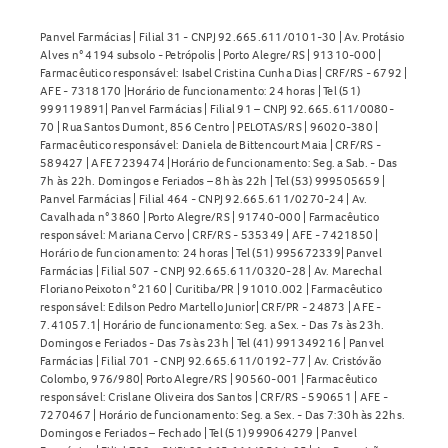
Panvel Farmácias | Filial 31 - CNPJ 92.665.611/0101-30 | Av. Protásio
Alves n° 4194 subsolo - Petrópolis | Porto Alegre/RS | 91310-000 |
Farmacêutico responsável: Isabel Cristina Cunha Dias | CRF/RS - 6792 |
AFE - 7318170 |Horário de funcionamento: 24 horas | Tel (51)
999119891| Panvel Farmácias | Filial 91 – CNPJ 92.665.611/0080-
70 | Rua Santos Dumont, 856 Centro | PELOTAS/RS | 96020-380 |
Farmacêutico responsável: Daniela de Bittencourt Maia | CRF/RS -
589427 | AFE 7239474 |Horário de funcionamento: Seg. a Sab. - Das
7h às 22h. Domingos e Feriados – 8h às 22h | Tel (53) 999505659 |
Panvel Farmácias | Filial 464 - CNPJ 92.665.611/0270-24 | Av.
Cavalhada n° 3860 | Porto Alegre/RS | 91740-000 | Farmacêutico
responsável: Mariana Cervo | CRF/RS - 535349 | AFE - 7421850 |
Horário de funcionamento: 24 horas | Tel (51) 995672339| Panvel
Farmácias | Filial 507 - CNPJ 92.665.611/0320-28 | Av. Marechal
Floriano Peixoto n° 2160 | Curitiba/PR | 91010.002 | Farmacêutico
responsável: Edilson Pedro Martello Junior| CRF/PR - 24873 | AFE -
7.41057.1| Horário de funcionamento: Seg. a Sex. - Das 7s às 23h.
Domingos e Feriados - Das 7s às 23h | Tel (41) 991349216 | Panvel
Farmácias | Filial 701 - CNPJ 92.665.611/0192-77 | Av. Cristóvão
Colombo, 976/980| Porto Alegre/RS | 90560-001 | Farmacêutico
responsável: Crislane Oliveira dos Santos | CRF/RS - 590651 | AFE -
7270467 | Horário de funcionamento: Seg. a Sex. - Das 7:30h às 22hs.
Domingos e Feriados – Fechado | Tel (51) 999064279 | Panvel