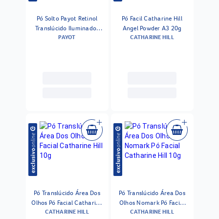
Pó Solto Payot Retinol
Pó Facil Catharine Hill
Translúcido Iluminador
Angel Powder A3 20g
PAYOT
CATHARINE HILL
15g
Pó Translúcido Área Dos
Pó Translúcido Área Dos
Olhos Pó Facial Catharine
Olhos Nomark Pó Facial
CATHARINE HILL
CATHARINE HILL
Hill 10g
Catharine Hill 10g