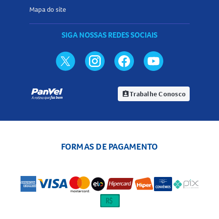
Mapa do site
SIGA NOSSAS REDES SOCIAIS
Trabalhe Conosco
assignment_ind
FORMAS DE PAGAMENTO