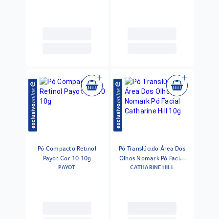
Pó Compacto Retinol
Pó Translúcido Área Dos
Payot Cor 10 10g
Olhos Nomark Pó Facial
PAYOT
CATHARINE HILL
Catharine Hill 10g