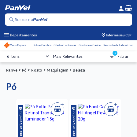
Se
person
Menu do c
search
Buscar na
menu
Departamentos
Informe seu CEP
Meus Cupons
Kits e Combos
Ofertas Exclusivas
Combine e Ganhe
Desconto de Laboratório
Acessos rápidos do cabeçalho
6
keyboard_arrow_down
filter_list
6 itens
Mais Relevantes
Filtrar
Panvel
> Pó
> Rosto
> Maquiagem
> Beleza
pó