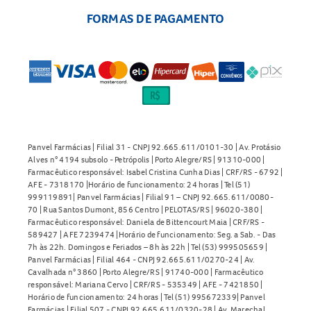
FORMAS DE PAGAMENTO
Panvel Farmácias | Filial 31 - CNPJ 92.665.611/0101-30 | Av. Protásio
Alves n° 4194 subsolo - Petrópolis | Porto Alegre/RS | 91310-000 |
Farmacêutico responsável: Isabel Cristina Cunha Dias | CRF/RS - 6792 |
AFE - 7318170 |Horário de funcionamento: 24 horas | Tel (51)
999119891| Panvel Farmácias | Filial 91 – CNPJ 92.665.611/0080-
70 | Rua Santos Dumont, 856 Centro | PELOTAS/RS | 96020-380 |
Farmacêutico responsável: Daniela de Bittencourt Maia | CRF/RS -
589427 | AFE 7239474 |Horário de funcionamento: Seg. a Sab. - Das
7h às 22h. Domingos e Feriados – 8h às 22h | Tel (53) 999505659 |
Panvel Farmácias | Filial 464 - CNPJ 92.665.611/0270-24 | Av.
Cavalhada n° 3860 | Porto Alegre/RS | 91740-000 | Farmacêutico
responsável: Mariana Cervo | CRF/RS - 535349 | AFE - 7421850 |
Horário de funcionamento: 24 horas | Tel (51) 995672339| Panvel
Farmácias | Filial 507 - CNPJ 92.665.611/0320-28 | Av. Marechal