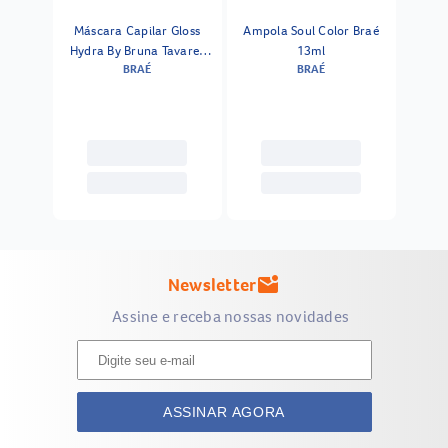
Máscara Capilar Gloss
Ampola Soul Color Braé
Hydra By Bruna Tavares
13ml
BRAÉ
BRAÉ
Braé 250ml
Newsletter
mark_email_unread
Assine e receba nossas novidades
ASSINAR AGORA