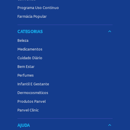
Programa Uso Contínuo
Farmácia Popular
CATEGORIAS
keyboard_arrow_down
Beleza
Medicamentos
Cuidado Diário
Bem Estar
Perfumes
Infantil E Gestante
Dermocosméticos
Produtos Panvel
Panvel Clinic
AJUDA
keyboard_arrow_down