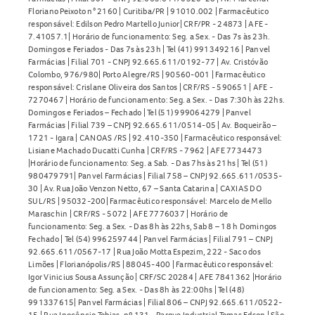
Floriano Peixoto n° 2160 | Curitiba/PR | 91010.002 | Farmacêutico
responsável: Edilson Pedro Martello Junior| CRF/PR - 24873 | AFE -
7.41057.1| Horário de funcionamento: Seg. a Sex. - Das 7s às 23h.
Domingos e Feriados - Das 7s às 23h | Tel (41) 991349216 | Panvel
Farmácias | Filial 701 - CNPJ 92.665.611/0192-77 | Av. Cristóvão
Colombo, 976/980| Porto Alegre/RS | 90560-001 | Farmacêutico
responsável: Crislane Oliveira dos Santos | CRF/RS - 590651 | AFE -
7270467 | Horário de funcionamento: Seg. a Sex. - Das 7:30h às 22hs.
Domingos e Feriados – Fechado | Tel (51) 999064279 | Panvel
Farmácias | Filial 739 – CNPJ 92.665.611/0514-05 | Av. Boqueirão –
1721 - Igara | CANOAS /RS | 92.410-350 | Farmacêutico responsável:
Lisiane Machado Ducatti Cunha | CRF/RS - 7962 | AFE 7734473
|Horário de funcionamento: Seg. a Sab. - Das 7hs às 21hs | Tel (51)
980479791| Panvel Farmácias | Filial 758 – CNPJ 92.665.611/0535-
30 | Av. Rua João Venzon Netto, 67 – Santa Catarina | CAXIAS DO
SUL/RS | 95032-200| Farmacêutico responsável: Marcelo de Mello
Maraschin | CRF/RS - 5072 | AFE 7776037 | Horário de
funcionamento: Seg. a Sex. - Das 8h às 22hs, Sab 8 – 18 h Domingos
Fechado | Tel (54) 996259744 | Panvel Farmácias | Filial 791 – CNPJ
92.665.611/0567-17 | Rua João Motta Espezim, 222 - Saco dos
Limões | Florianópolis/RS | 88045-400 | Farmacêutico responsável:
Igor Vinicius Sousa Assunção | CRF/SC 20284 | AFE 7841362 |Horário
de funcionamento: Seg. a Sex. - Das 8h às 22:00hs | Tel (48)
991337615| Panvel Farmácias | Filial 806 – CNPJ 92.665.611/0522-
15 | Rua Inocêncio Tobias, nº 131 - Parque Industrial Tomas Edson | São