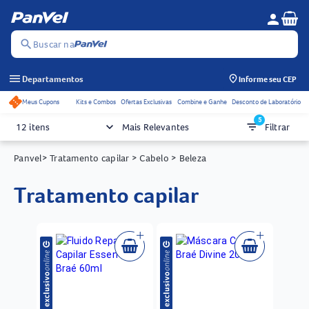
Se
person
Menu do c
search
Buscar na
menu
Departamentos
Informe seu CEP
Meus Cupons
Kits e Combos
Ofertas Exclusivas
Combine e Ganhe
Desconto de Laboratório
Acessos rápidos do cabeçalho
5
keyboard_arrow_down
filter_list
12 itens
Mais Relevantes
Filtrar
Panvel
> Tratamento capilar
> Cabelo
> Beleza
tratamento capilar