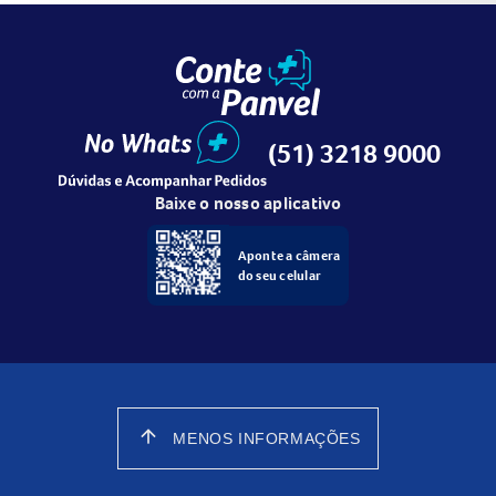
(51) 3218 9000
Baixe o nosso aplicativo
Aponte a câmera
do seu celular
arrow_upward
MENOS INFORMAÇÕES