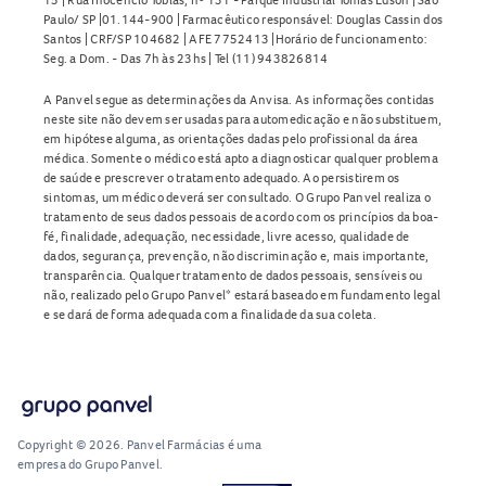
Paulo/ SP |01.144-900 | Farmacêutico responsável: Douglas Cassin dos
Santos | CRF/SP 104682 | AFE 7752413 |Horário de funcionamento:
Seg. a Dom. - Das 7h às 23hs | Tel (11) 943826814
A Panvel segue as determinações da Anvisa. As informações contidas
neste site não devem ser usadas para automedicação e não substituem,
em hipótese alguma, as orientações dadas pelo profissional da área
médica. Somente o médico está apto a diagnosticar qualquer problema
de saúde e prescrever o tratamento adequado. Ao persistirem os
sintomas, um médico deverá ser consultado. O Grupo Panvel realiza o
tratamento de seus dados pessoais de acordo com os princípios da boa-
fé, finalidade, adequação, necessidade, livre acesso, qualidade de
dados, segurança, prevenção, não discriminação e, mais importante,
transparência. Qualquer tratamento de dados pessoais, sensíveis ou
não, realizado pelo Grupo Panvel* estará baseado em fundamento legal
e se dará de forma adequada com a finalidade da sua coleta.
Copyright © 2026. Panvel Farmácias é uma
empresa do Grupo Panvel.