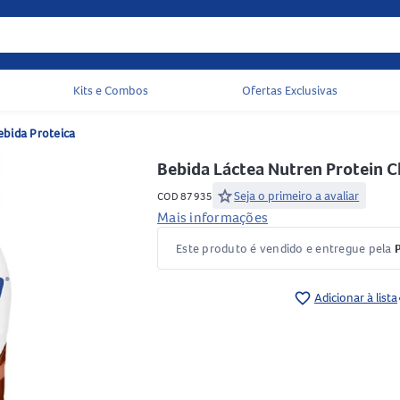
Kits e Combos
Ofertas Exclusivas
Acessos rápidos do cabeçalho
ebida Proteica
Bebida Láctea Nutren Protein 
star
Seja o primeiro a avaliar
COD 87935
Mais informações
Este produto é vendido e entregue pela
favorite_border
Adicionar à lista