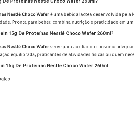
g De Proteínas Nestlé Choco Wafer 260ml
?
ínas Nestlé Choco Wafer
é uma bebida láctea desenvolvida pela 
idade. Pronta para beber, combina nutrição e praticidade em um
tein 15g De Proteínas Nestlé Choco Wafer 260ml
?
ínas Nestlé Choco Wafer
serve para auxiliar no consumo adequad
o equilibrada, praticantes de atividades físicas ou quem neces
ein 15g De Proteínas Nestlé Choco Wafer 260ml
ógico
n 15g De Proteínas Nestlé Choco Wafer 260ml
r