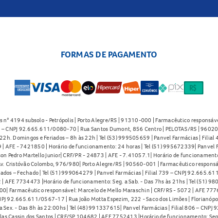
FORMAS DE PAGAMENTO
s n° 4194 subsolo - Petrópolis | Porto Alegre/RS | 91310-000 | Farmacêutico responsáve
91 – CNPJ 92.665.611/0080-70 | Rua Santos Dumont, 856 Centro | PELOTAS/RS | 96020-
2h. Domingos e Feriados – 8h às 22h | Tel (53) 999505659 | Panvel Farmácias | Filia
| AFE - 7421850 | Horário de funcionamento: 24 horas | Tel (51) 995672339| Panvel F
on Pedro Martello Junior| CRF/PR - 24873 | AFE - 7.41057.1| Horário de funcionamento: 
. Cristóvão Colombo, 976/980| Porto Alegre/RS | 90560-001 | Farmacêutico responsáve
iados – Fechado | Tel (51) 999064279 | Panvel Farmácias | Filial 739 – CNPJ 92.665.6
| AFE 7734473 |Horário de funcionamento: Seg. a Sab. - Das 7hs às 21hs | Tel (51) 9
0| Farmacêutico responsável: Marcelo de Mello Maraschin | CRF/RS - 5072 | AFE 77760
NPJ 92.665.611/0567-17 | Rua João Motta Espezim, 222 - Saco dos Limões | Florianópo
ex. - Das 8h às 22:00hs | Tel (48) 991337615| Panvel Farmácias | Filial 806 – CNPJ 
las Cassin dos Santos | CRF/SP 104682 | AFE 7752413 |Horário de funcionamento: Seg