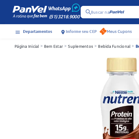
search
Buscar na
(51) 3218.9000
Departamentos
Informe seu CEP
Meus Cupons
menu
location_on
Página Inicial
>
Bem Estar
>
Suplementos
>
Bebida Funcional
>
B