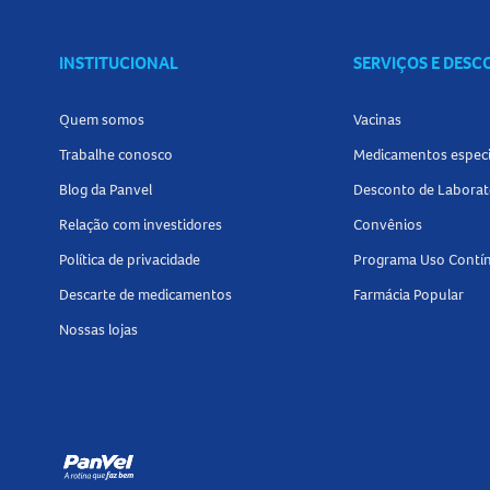
Tamanho do produto
INSTITUCIONAL
SERVIÇOS E DES
Embalagem com 260ml.
Quem somos
Vacinas
Confira outros produtos da categoria de
Bebi
Trabalhe conosco
Medicamentos especi
proteínas.
Blog da Panvel
Desconto de Laborat
Relação com investidores
Convênios
Política de privacidade
Programa Uso Contí
Descarte de medicamentos
Farmácia Popular
Nossas lojas