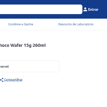
person
Entrar
Menu do cliente
Seu c
Combine e Ganhe
Desconto de Laboratório
Choco Wafer 15g 260ml
Panvel
.
share
Compartilhar