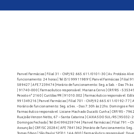
Panvel Farmácias | Filial 31 - CNPJ 92.665.611/0101-30 | Av. Protásio Alve
funcionamento: 24 horas | Tel (51) 999119891| Panvel Farmácias | Filial 
589427 | AFE 7239474 |Horário de funcionamento: Seg. a Sab. - Das 7h às 2
| 91740-000 | Farmacêutico responsável: Mariana Cervo | CRF/RS - 535349 
Peixoto n° 2160 | Curitiba/PR | 91010.002 | Farmacêutico responsável: Edils
991349216 | Panvel Farmácias | Filial 701 - CNPJ 92.665.611/0192-77 | Av
Horário de funcionamento: Seg. a Sex. - Das 7:30h às 22hs. Domingos e Fer
Farmacêutico responsável: Lisiane Machado Ducatti Cunha | CRF/RS - 7962 
Rua João Venzon Netto, 67 – Santa Catarina | CAXIAS DO SUL/RS | 95032-20
Domingos Fechado | Tel (54) 996259744 | Panvel Farmácias | Filial 791 – C
Assunção | CRF/SC 20284 | AFE 7841362 |Horário de funcionamento: Seg. a S
Tomas Edson | São Paulo/ SP |01.144-900 | Farmacêutico responsável: Doug