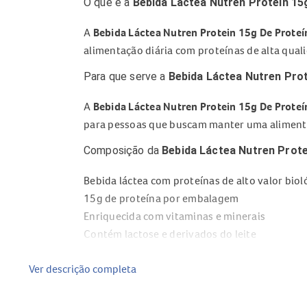
O que é a
Bebida Láctea Nutren Protein 15
A
Bebida Láctea Nutren Protein 15g De Prote
alimentação diária com proteínas de alta qual
Para que serve a
Bebida Láctea Nutren Pro
A
Bebida Láctea Nutren Protein 15g De Prote
para pessoas que buscam manter uma alimentaçã
Composição da
Bebida Láctea Nutren Prot
Bebida láctea com proteínas de alto valor biol
15g de proteína por embalagem
Enriquecida com vitaminas e minerais
Contém lactose e derivados do leite
Sabor chocolate com wafer
Ver descrição completa
Benefícios da
Bebida Láctea Nutren Protei
Auxilia na manutenção e recuperação muscula