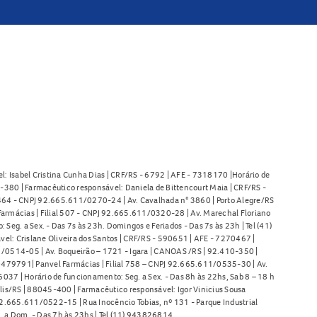
l: Isabel Cristina Cunha Dias | CRF/RS - 6792 | AFE - 7318170 |Horário de
380 | Farmacêutico responsável: Daniela de Bittencourt Maia | CRF/RS -
l 464 - CNPJ 92.665.611/0270-24 | Av. Cavalhada n° 3860 | Porto Alegre/RS
armácias | Filial 507 - CNPJ 92.665.611/0320-28 | Av. Marechal Floriano
Seg. a Sex. - Das 7s às 23h. Domingos e Feriados - Das 7s às 23h | Tel (41)
l: Crislane Oliveira dos Santos | CRF/RS - 590651 | AFE - 7270467 |
11/0514-05 | Av. Boqueirão – 1721 - Igara | CANOAS /RS | 92.410-350 |
80479791| Panvel Farmácias | Filial 758 – CNPJ 92.665.611/0535-30 | Av.
37 | Horário de funcionamento: Seg. a Sex. - Das 8h às 22hs, Sab 8 – 18 h
lis/RS | 88045-400 | Farmacêutico responsável: Igor Vinicius Sousa
92.665.611/0522-15 | Rua Inocêncio Tobias, nº 131 - Parque Industrial
. a Dom. - Das 7h às 23hs | Tel (11) 943826814