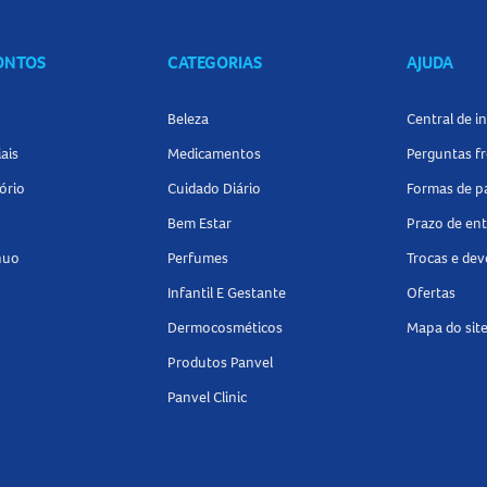
CONTOS
CATEGORIAS
AJUDA
Beleza
Central de 
das Proteicas
na Panvel Farmácias e encontre opções práticas p
ais
Medicamentos
Perguntas f
ório
Cuidado Diário
Formas de 
Bem Estar
Prazo de en
nuo
Perfumes
Trocas e de
Infantil E Gestante
Ofertas
Dermocosméticos
Mapa do sit
Produtos Panvel
Panvel Clinic