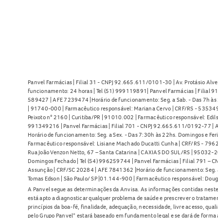
Panvel Farmácias | Filial 31 - CNPJ 92.665.611/0101-30 | Av. Protásio Alve
funcionamento: 24 horas | Tel (51) 999119891| Panvel Farmácias | Filial 
589427 | AFE 7239474 |Horário de funcionamento: Seg. a Sab. - Das 7h às 2
| 91740-000 | Farmacêutico responsável: Mariana Cervo | CRF/RS - 535349 
Peixoto n° 2160 | Curitiba/PR | 91010.002 | Farmacêutico responsável: Edils
991349216 | Panvel Farmácias | Filial 701 - CNPJ 92.665.611/0192-77 | Av
Horário de funcionamento: Seg. a Sex. - Das 7:30h às 22hs. Domingos e Fer
Farmacêutico responsável: Lisiane Machado Ducatti Cunha | CRF/RS - 7962 
Rua João Venzon Netto, 67 – Santa Catarina | CAXIAS DO SUL/RS | 95032-20
Domingos Fechado | Tel (54) 996259744 | Panvel Farmácias | Filial 791 – C
Assunção | CRF/SC 20284 | AFE 7841362 |Horário de funcionamento: Seg. a S
Tomas Edson | São Paulo/ SP |01.144-900 | Farmacêutico responsável: Doug
A Panvel segue as determinações da Anvisa. As informações contidas neste
está apto a diagnosticar qualquer problema de saúde e prescrever o tratame
princípios da boa-fé, finalidade, adequação, necessidade, livre acesso, qua
pelo Grupo Panvel* estará baseado em fundamento legal e se dará de forma 