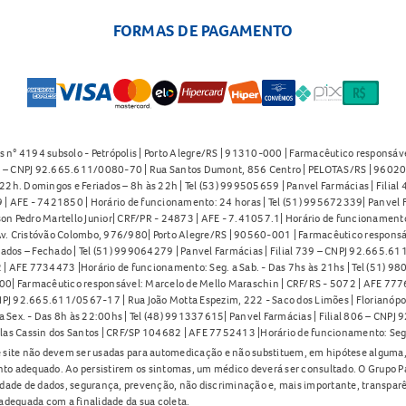
FORMAS DE PAGAMENTO
s n° 4194 subsolo - Petrópolis | Porto Alegre/RS | 91310-000 | Farmacêutico responsáve
91 – CNPJ 92.665.611/0080-70 | Rua Santos Dumont, 856 Centro | PELOTAS/RS | 96020-
2h. Domingos e Feriados – 8h às 22h | Tel (53) 999505659 | Panvel Farmácias | Filia
| AFE - 7421850 | Horário de funcionamento: 24 horas | Tel (51) 995672339| Panvel F
on Pedro Martello Junior| CRF/PR - 24873 | AFE - 7.41057.1| Horário de funcionamento: 
. Cristóvão Colombo, 976/980| Porto Alegre/RS | 90560-001 | Farmacêutico responsáve
iados – Fechado | Tel (51) 999064279 | Panvel Farmácias | Filial 739 – CNPJ 92.665.6
| AFE 7734473 |Horário de funcionamento: Seg. a Sab. - Das 7hs às 21hs | Tel (51) 9
0| Farmacêutico responsável: Marcelo de Mello Maraschin | CRF/RS - 5072 | AFE 77760
NPJ 92.665.611/0567-17 | Rua João Motta Espezim, 222 - Saco dos Limões | Florianópo
ex. - Das 8h às 22:00hs | Tel (48) 991337615| Panvel Farmácias | Filial 806 – CNPJ 
las Cassin dos Santos | CRF/SP 104682 | AFE 7752413 |Horário de funcionamento: Seg
 site não devem ser usadas para automedicação e não substituem, em hipótese alguma, 
nto adequado. Ao persistirem os sintomas, um médico deverá ser consultado. O Grupo P
lidade de dados, segurança, prevenção, não discriminação e, mais importante, transpar
adequada com a finalidade da sua coleta.