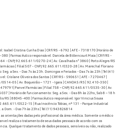
l: Isabel Cristina Cunha Dias | CRF/RS - 6792 | AFE - 7318170 |Horário de
380 | Farmacêutico responsável: Daniela de Bittencourt Maia | CRF/RS -
l 464 - CNPJ 92.665.611/0270-24 | Av. Cavalhada n° 3860 | Porto Alegre/RS
armácias | Filial 507 - CNPJ 92.665.611/0320-28 | Av. Marechal Floriano
Seg. a Sex. - Das 7s às 23h. Domingos e Feriados - Das 7s às 23h | Tel (41)
l: Crislane Oliveira dos Santos | CRF/RS - 590651 | AFE - 7270467 |
11/0514-05 | Av. Boqueirão – 1721 - Igara | CANOAS /RS | 92.410-350 |
80479791| Panvel Farmácias | Filial 758 – CNPJ 92.665.611/0535-30 | Av.
37 | Horário de funcionamento: Seg. a Sex. - Das 8h às 22hs, Sab 8 – 18 h
lis/RS | 88045-400 | Farmacêutico responsável: Igor Vinicius Sousa
92.665.611/0522-15 | Rua Inocêncio Tobias, nº 131 - Parque Industrial
. a Dom. - Das 7h às 23hs | Tel (11) 943826814
as orientações dadas pelo profissional da área médica. Somente o médico
anvel realiza o tratamento de seus dados pessoais de acordo com os
ência. Qualquer tratamento de dados pessoais, sensíveis ou não, realizado