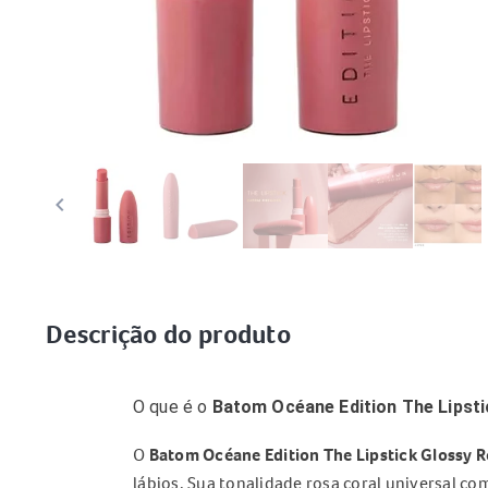
keyboard_arrow_left
keybo
Descrição do produto
O que é o
Batom Océane Edition The Lipsti
O
Batom Océane Edition The Lipstick Glossy R
lábios. Sua tonalidade rosa coral universal com