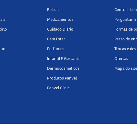
lor excessivo.
Beleza
Central de 
ais
Medicamentos
Perguntas f
ório
Cuidado Diário
Formas de 
ose Pink 3g
possui conteúdo de 3g.
Bem Estar
Prazo de en
mácias e encontre tudo o que precisa para realçar a maquiagem 
nuo
Perfumes
Trocas e de
Infantil E Gestante
Ofertas
Dermocosméticos
Mapa do sit
Produtos Panvel
Panvel Clinic