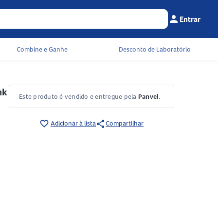
person
Entrar
Menu do cliente
Seu c
Combine e Ganhe
Desconto de Laboratório
nk
Este produto é vendido e entregue pela
Panvel
.
share
favorite_border
Adicionar à lista
Compartilhar