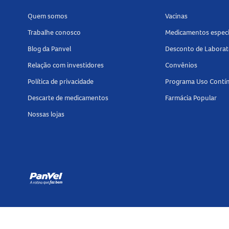
Mantenha fora do alcance de crianças.
Armazene em local seco e ao abrigo da luz e ca
Quem somos
Vacinas
Tamanho do produto
Trabalhe conosco
Medicamentos especi
Blog da Panvel
Desconto de Laborat
O
Batom Océane Edition The Lipstick Glossy R
Relação com investidores
Convênios
Explore outras opções de
batom
na Panvel Far
Política de privacidade
Programa Uso Contí
acabamentos.
Descarte de medicamentos
Farmácia Popular
Nossas lojas