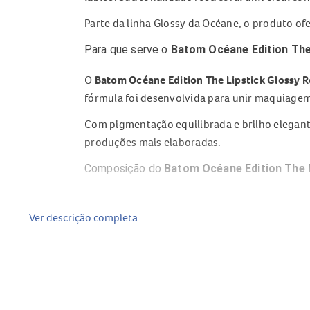
Parte da linha Glossy da Océane, o produto of
Para que serve o
Batom Océane Edition The
O
Batom Océane Edition The Lipstick Glossy R
fórmula foi desenvolvida para unir maquiagem
Com pigmentação equilibrada e brilho elegante
produções mais elaboradas.
Composição do
Batom Océane Edition The L
Ácido hialurônico
Óleo de oliva
Ver descrição completa
Pigmentos e agentes emolientes da fórmula c
Benefícios do
Batom Océane Edition The Li
Acabamento glossy com cintilância sutil
Cor rosa coral versátil