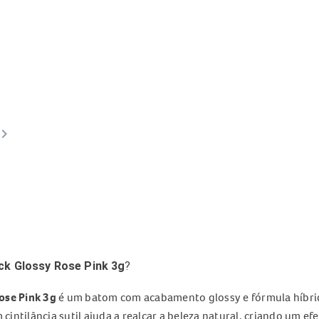
ard_arrow_right
ck Glossy Rose Pink 3g
?
ose Pink 3g
é um batom com acabamento glossy e fórmula híbri
 cintilância sutil ajuda a realçar a beleza natural, criando um ef