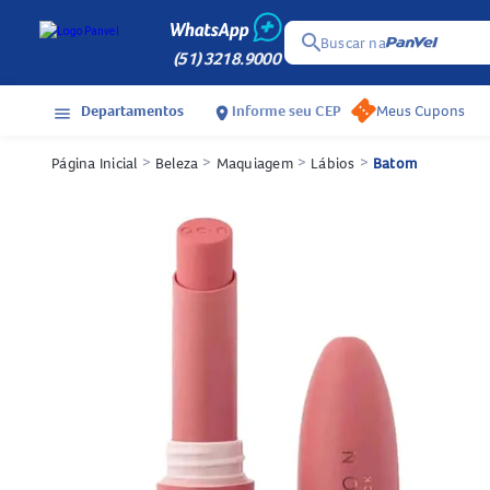
search
Buscar na
(51) 3218.9000
Departamentos
Informe seu CEP
Meus Cupons
menu
location_on
Página Inicial
>
Beleza
>
Maquiagem
>
Lábios
>
Batom