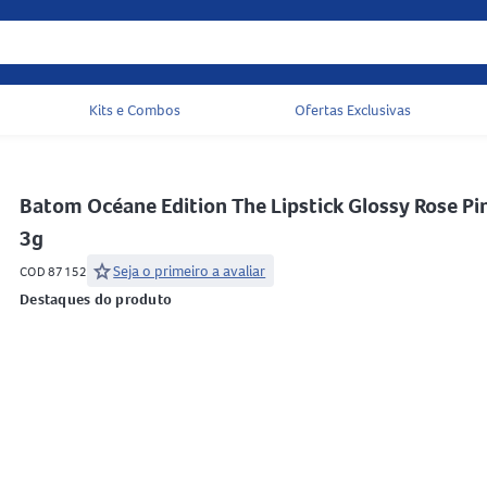
Kits e Combos
Ofertas Exclusivas
Acessos rápidos do cabeçalho
Batom Océane Edition The Lipstick Glossy Rose Pi
3g
star
Seja o primeiro a avaliar
COD 87152
Destaques do produto