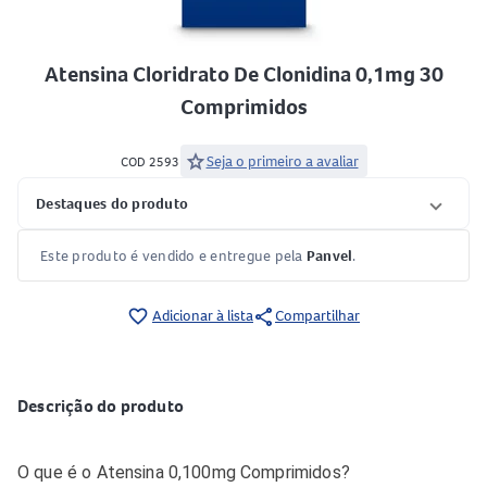
Atensina Cloridrato De Clonidina 0,1mg 30
Comprimidos
star
Seja o primeiro a avaliar
COD 2593
Destaques do produto
Este produto é vendido e entregue pela
Panvel
.
share
favorite_border
Adicionar à lista
Compartilhar
Descrição do produto
O que é o Atensina 0,100mg Comprimidos?