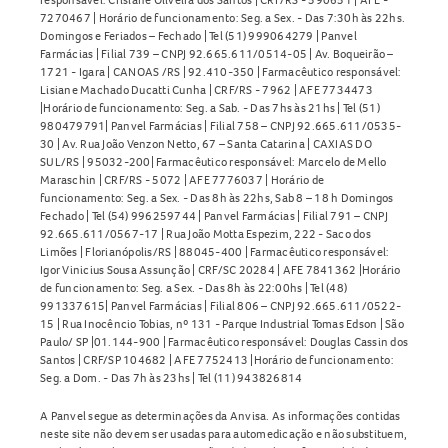
Não. O
Atensina 0,100mg Comprimidos
é um
7270467 | Horário de funcionamento: Seg. a Sex. - Das 7:30h às 22hs.
medicamento de venda sob prescrição médica. Sempre
Domingos e Feriados – Fechado | Tel (51) 999064279 | Panvel
consulte um profissional de saúde antes de iniciar o
Farmácias | Filial 739 – CNPJ 92.665.611/0514-05 | Av. Boqueirão –
1721 - Igara | CANOAS /RS | 92.410-350 | Farmacêutico responsável:
tratamento.
Lisiane Machado Ducatti Cunha | CRF/RS - 7962 | AFE 7734473
|Horário de funcionamento: Seg. a Sab. - Das 7hs às 21hs | Tel (51)
Como armazenar o Atensina 0,100mg Comprimidos?
980479791| Panvel Farmácias | Filial 758 – CNPJ 92.665.611/0535-
30 | Av. Rua João Venzon Netto, 67 – Santa Catarina | CAXIAS DO
Guarde o
Atensina 0,100mg Comprimidos
em temperatura
SUL/RS | 95032-200| Farmacêutico responsável: Marcelo de Mello
Maraschin | CRF/RS - 5072 | AFE 7776037 | Horário de
ambiente (15°C a 30°C), protegido da luz e umidade, na
funcionamento: Seg. a Sex. - Das 8h às 22hs, Sab 8 – 18 h Domingos
embalagem original. Não utilize o medicamento fora do
Fechado | Tel (54) 996259744 | Panvel Farmácias | Filial 791 – CNPJ
92.665.611/0567-17 | Rua João Motta Espezim, 222 - Saco dos
prazo de validade e mantenha fora do alcance de crianças.
Limões | Florianópolis/RS | 88045-400 | Farmacêutico responsável:
Igor Vinicius Sousa Assunção | CRF/SC 20284 | AFE 7841362 |Horário
O Atensina 0,100mg Comprimidos está disponível na
de funcionamento: Seg. a Sex. - Das 8h às 22:00hs | Tel (48)
Panvel. Consulte sempre um profissional de saúde antes
991337615| Panvel Farmácias | Filial 806 – CNPJ 92.665.611/0522-
15 | Rua Inocêncio Tobias, nº 131 - Parque Industrial Tomas Edson | São
de usar. Veja mais em
Hipertensão
.
Paulo/ SP |01.144-900 | Farmacêutico responsável: Douglas Cassin dos
Santos | CRF/SP 104682 | AFE 7752413 |Horário de funcionamento:
Seg. a Dom. - Das 7h às 23hs | Tel (11) 943826814
A Panvel segue as determinações da Anvisa. As informações contidas
neste site não devem ser usadas para automedicação e não substituem,