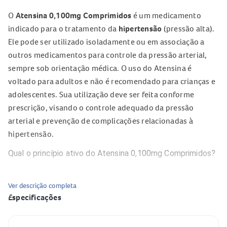
O
Atensina 0,100mg Comprimidos
é um medicamento
indicado para o tratamento da
hipertensão
(pressão alta).
Ele pode ser utilizado isoladamente ou em associação a
outros medicamentos para controle da pressão arterial,
sempre sob orientação médica. O uso do Atensina é
voltado para adultos e não é recomendado para crianças e
adolescentes. Sua utilização deve ser feita conforme
prescrição, visando o controle adequado da pressão
arterial e prevenção de complicações relacionadas à
hipertensão.
Qual o princípio ativo do Atensina 0,100mg Comprimidos?
O princípio ativo do
Atensina 0,100mg Comprimidos
é o
Ver descrição completa
cloridrato de clonidina
, que corresponde a 0,086mg de
Especificações
clonidina por comprimido.
Como o Atensina 0,100mg Comprimidos age no
Especificação
Valor