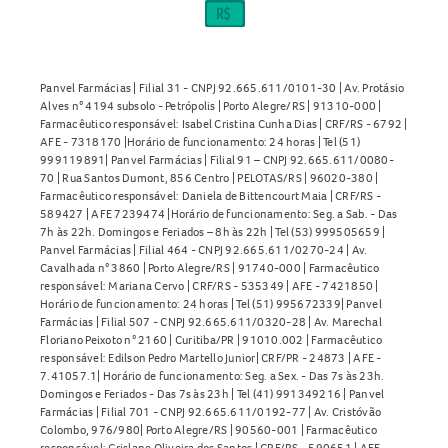
Contraindicações do Atensina 0,100mg Comprimidos
Alergia ao cloridrato de clonidina ou a qualquer
componente da fórmula
Panvel Farmácias | Filial 31 - CNPJ 92.665.611/0101-30 | Av. Protásio
Alves n° 4194 subsolo - Petrópolis | Porto Alegre/RS | 91310-000 |
Batimentos cardíacos mais lentos que o normal
Farmacêutico responsável: Isabel Cristina Cunha Dias | CRF/RS - 6792 |
Intolerância à galactose
AFE - 7318170 |Horário de funcionamento: 24 horas | Tel (51)
999119891| Panvel Farmácias | Filial 91 – CNPJ 92.665.611/0080-
Quando não devo usar o Atensina 0,100mg Comprimidos?
70 | Rua Santos Dumont, 856 Centro | PELOTAS/RS | 96020-380 |
Farmacêutico responsável: Daniela de Bittencourt Maia | CRF/RS -
Não utilize o
Atensina 0,100mg Comprimidos
se você for
589427 | AFE 7239474 |Horário de funcionamento: Seg. a Sab. - Das
7h às 22h. Domingos e Feriados – 8h às 22h | Tel (53) 999505659 |
criança ou adolescente, se estiver grávida ou
Panvel Farmácias | Filial 464 - CNPJ 92.665.611/0270-24 | Av.
amamentando sem orientação médica, ou se possuir
Cavalhada n° 3860 | Porto Alegre/RS | 91740-000 | Farmacêutico
doenças graves do coração, rins ou vasos sanguíneos sem
responsável: Mariana Cervo | CRF/RS - 535349 | AFE - 7421850 |
Horário de funcionamento: 24 horas | Tel (51) 995672339| Panvel
acompanhamento profissional. Pacientes com
Farmácias | Filial 507 - CNPJ 92.665.611/0320-28 | Av. Marechal
galactosemia também não devem usar este medicamento.
Floriano Peixoto n° 2160 | Curitiba/PR | 91010.002 | Farmacêutico
responsável: Edilson Pedro Martello Junior| CRF/PR - 24873 | AFE -
7.41057.1| Horário de funcionamento: Seg. a Sex. - Das 7s às 23h.
Posso comprar o Atensina 0,100mg Comprimidos sem
Domingos e Feriados - Das 7s às 23h | Tel (41) 991349216 | Panvel
receita médica?
Farmácias | Filial 701 - CNPJ 92.665.611/0192-77 | Av. Cristóvão
Colombo, 976/980| Porto Alegre/RS | 90560-001 | Farmacêutico
responsável: Crislane Oliveira dos Santos | CRF/RS - 590651 | AFE -