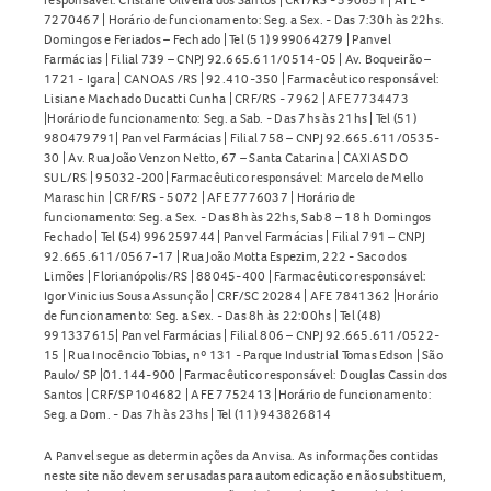
7270467 | Horário de funcionamento: Seg. a Sex. - Das 7:30h às 22hs.
Domingos e Feriados – Fechado | Tel (51) 999064279 | Panvel
Farmácias | Filial 739 – CNPJ 92.665.611/0514-05 | Av. Boqueirão –
1721 - Igara | CANOAS /RS | 92.410-350 | Farmacêutico responsável:
Lisiane Machado Ducatti Cunha | CRF/RS - 7962 | AFE 7734473
|Horário de funcionamento: Seg. a Sab. - Das 7hs às 21hs | Tel (51)
980479791| Panvel Farmácias | Filial 758 – CNPJ 92.665.611/0535-
30 | Av. Rua João Venzon Netto, 67 – Santa Catarina | CAXIAS DO
SUL/RS | 95032-200| Farmacêutico responsável: Marcelo de Mello
Maraschin | CRF/RS - 5072 | AFE 7776037 | Horário de
funcionamento: Seg. a Sex. - Das 8h às 22hs, Sab 8 – 18 h Domingos
Fechado | Tel (54) 996259744 | Panvel Farmácias | Filial 791 – CNPJ
92.665.611/0567-17 | Rua João Motta Espezim, 222 - Saco dos
Limões | Florianópolis/RS | 88045-400 | Farmacêutico responsável:
Igor Vinicius Sousa Assunção | CRF/SC 20284 | AFE 7841362 |Horário
de funcionamento: Seg. a Sex. - Das 8h às 22:00hs | Tel (48)
991337615| Panvel Farmácias | Filial 806 – CNPJ 92.665.611/0522-
15 | Rua Inocêncio Tobias, nº 131 - Parque Industrial Tomas Edson | São
Paulo/ SP |01.144-900 | Farmacêutico responsável: Douglas Cassin dos
Santos | CRF/SP 104682 | AFE 7752413 |Horário de funcionamento:
Seg. a Dom. - Das 7h às 23hs | Tel (11) 943826814
A Panvel segue as determinações da Anvisa. As informações contidas
neste site não devem ser usadas para automedicação e não substituem,