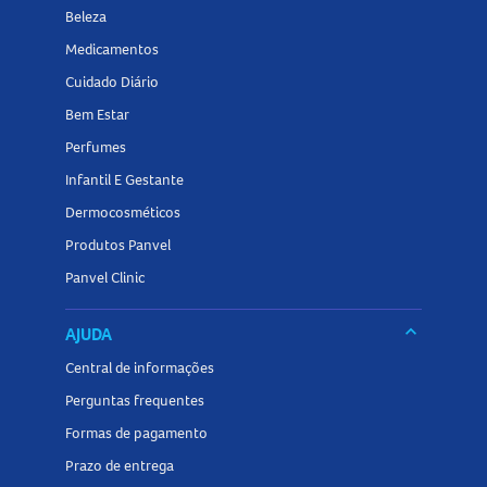
ambiente entre 15°C e 30°C, em sua embalagem original.
Beleza
Evitar exposição à umidade e ao calor excessivo. Não
Medicamentos
utilizar o produto após o vencimento.
Cuidado Diário
Conheça outros produtos relacionados à
Hipertensão
na
Bem Estar
Panvel Farmácias e encontre tudo o que precisa para
Perfumes
cuidar da sua saúde cardiovascular!
Infantil E Gestante
Dermocosméticos
Produtos Panvel
Panvel Clinic
keyboard_arrow_down
AJUDA
Central de informações
Perguntas frequentes
Formas de pagamento
Prazo de entrega