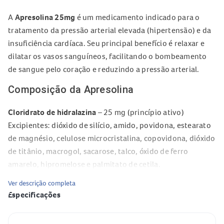
A
Apresolina 25mg
é um medicamento indicado para o
tratamento da pressão arterial elevada (hipertensão) e da
insuficiência cardíaca. Seu principal benefício é relaxar e
dilatar os vasos sanguíneos, facilitando o bombeamento
de sangue pelo coração e reduzindo a pressão arterial.
Composição da Apresolina
Cloridrato de hidralazina
– 25 mg (princípio ativo)
Excipientes: dióxido de silício, amido, povidona, estearato
de magnésio, celulose microcristalina, copovidona, dióxido
de titânio, macrogol, sacarose, talco, óxido de ferro
amarelo, hipromelose e palmitato de cetila.
Superdose da Apresolina: o que fazer?
Ver descrição completa
Especificações
Em caso de superdose de
Apresolina 25mg
, os sinais
incluem batimento cardíaco acelerado, pressão arterial
Especificação
Valor