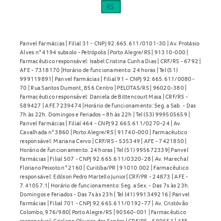
Panvel Farmácias | Filial 31 - CNPJ 92.665.611/0101-30 | Av. Protásio
Alves n° 4194 subsolo - Petrópolis | Porto Alegre/RS | 91310-000 |
Farmacêutico responsável: Isabel Cristina Cunha Dias | CRF/RS - 6792 |
AFE - 7318170 |Horário de funcionamento: 24 horas | Tel (51)
999119891| Panvel Farmácias | Filial 91 – CNPJ 92.665.611/0080-
70 | Rua Santos Dumont, 856 Centro | PELOTAS/RS | 96020-380 |
Farmacêutico responsável: Daniela de Bittencourt Maia | CRF/RS -
589427 | AFE 7239474 |Horário de funcionamento: Seg. a Sab. - Das
7h às 22h. Domingos e Feriados – 8h às 22h | Tel (53) 999505659 |
Panvel Farmácias | Filial 464 - CNPJ 92.665.611/0270-24 | Av.
Cavalhada n° 3860 | Porto Alegre/RS | 91740-000 | Farmacêutico
responsável: Mariana Cervo | CRF/RS - 535349 | AFE - 7421850 |
Horário de funcionamento: 24 horas | Tel (51) 995672339| Panvel
Farmácias | Filial 507 - CNPJ 92.665.611/0320-28 | Av. Marechal
Floriano Peixoto n° 2160 | Curitiba/PR | 91010.002 | Farmacêutico
responsável: Edilson Pedro Martello Junior| CRF/PR - 24873 | AFE -
7.41057.1| Horário de funcionamento: Seg. a Sex. - Das 7s às 23h.
Domingos e Feriados - Das 7s às 23h | Tel (41) 991349216 | Panvel
Farmácias | Filial 701 - CNPJ 92.665.611/0192-77 | Av. Cristóvão
Colombo, 976/980| Porto Alegre/RS | 90560-001 | Farmacêutico
responsável: Crislane Oliveira dos Santos | CRF/RS - 590651 | AFE -