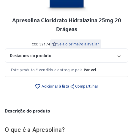
Apresolina Cloridrato Hidralazina 25mg 20
Drágeas
star
Seja o primeiro a avaliar
COD 32174
Destaques do produto
Este produto é vendido e entregue pela
Panvel
.
share
favorite_border
Adicionar à lista
Compartilhar
Descrição do produto
O que é a Apresolina?