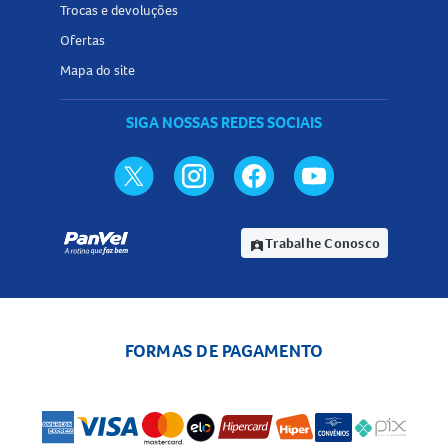
Trocas e devoluções
Ofertas
Mapa do site
SIGA NOSSAS REDES SOCIAIS
Trabalhe Conosco
assignment_ind
FORMAS DE PAGAMENTO