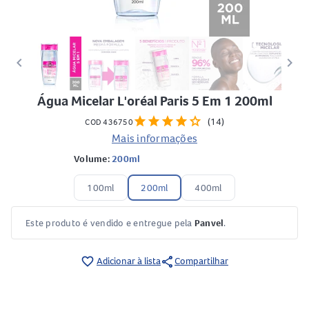
keyboard_arrow_left
keyboard_arrow_right
Água Micelar L'oréal Paris 5 Em 1 200ml
star
star
star
star
star
(14)
COD 436750
Mais informações
Volume:
200ml
100ml
200ml
400ml
Este produto é vendido e entregue pela
Panvel
.
share
favorite_border
Adicionar à lista
Compartilhar