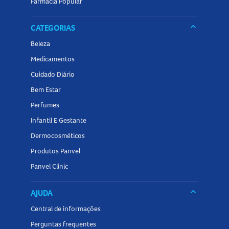
Farmácia Popular
keyboard_arrow_down
CATEGORIAS
Beleza
Medicamentos
Cuidado Diário
Bem Estar
Perfumes
Infantil E Gestante
Dermocosméticos
Produtos Panvel
Panvel Clinic
keyboard_arrow_down
AJUDA
Central de informações
Perguntas frequentes