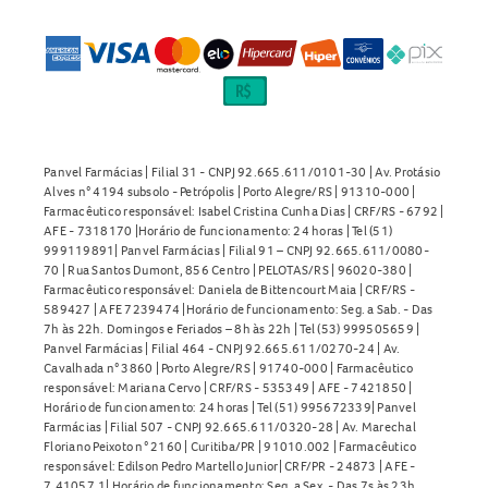
Panvel Farmácias | Filial 31 - CNPJ 92.665.611/0101-30 | Av. Protásio
Alves n° 4194 subsolo - Petrópolis | Porto Alegre/RS | 91310-000 |
Farmacêutico responsável: Isabel Cristina Cunha Dias | CRF/RS - 6792 |
AFE - 7318170 |Horário de funcionamento: 24 horas | Tel (51)
999119891| Panvel Farmácias | Filial 91 – CNPJ 92.665.611/0080-
70 | Rua Santos Dumont, 856 Centro | PELOTAS/RS | 96020-380 |
Farmacêutico responsável: Daniela de Bittencourt Maia | CRF/RS -
589427 | AFE 7239474 |Horário de funcionamento: Seg. a Sab. - Das
7h às 22h. Domingos e Feriados – 8h às 22h | Tel (53) 999505659 |
Panvel Farmácias | Filial 464 - CNPJ 92.665.611/0270-24 | Av.
Cavalhada n° 3860 | Porto Alegre/RS | 91740-000 | Farmacêutico
responsável: Mariana Cervo | CRF/RS - 535349 | AFE - 7421850 |
Horário de funcionamento: 24 horas | Tel (51) 995672339| Panvel
Farmácias | Filial 507 - CNPJ 92.665.611/0320-28 | Av. Marechal
Floriano Peixoto n° 2160 | Curitiba/PR | 91010.002 | Farmacêutico
responsável: Edilson Pedro Martello Junior| CRF/PR - 24873 | AFE -
7.41057.1| Horário de funcionamento: Seg. a Sex. - Das 7s às 23h.