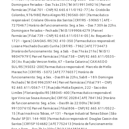
Domingos e Feriados - Das 7s às 23h | Tel (41) 991349216 | Panvel
Farmácias | Filial 701 - CNPJ 92.665.611/0192-77 | Av. Cristóvão
Colombo, 976/980| Porto Alegre/RS | 90560-001 | Farmacêutico
responsável: Crislane Oliveira dos Santos | CRF/RS - 590651 | AFE -
7270467 | Horário de funcionamento: Seg. a Sex. - Das 7:30h às 22hs.
Domingos e Feriados – Fechado | Tel (51) 999064279 | Panvel
Farmácias | Filial 739 – CNPJ 92.665.611/0514-05 | Av. Boqueirão –
1721 - Igara | CANOAS /RS | 92.410-350 | Farmacêutico responsável:
Lisiane Machado Ducatti Cunha | CRF/RS - 7962 | AFE 7734473
|Horário de funcionamento: Seg. a Sab. - Das 7hs às 21hs | Tel (51)
980479791| Panvel Farmácias | Filial 758 – CNPJ 92.665.611/0535-
30 | Av. Rua João Venzon Netto, 67 – Santa Catarina | CAXIAS DO
SUL/RS | 95032-200| Farmacêutico responsável: Marcelo de Mello
Maraschin | CRF/RS - 5072 | AFE 7776037 | Horário de
funcionamento: Seg. a Sex. - Das 8h às 22hs, Sab 8 – 18 h Domingos
Fechado | Tel (54) 996259744 | Panvel Farmácias | Filial 791 – CNPJ
92.665.611/0567-17 | Rua João Motta Espezim, 222 - Saco dos
Limões | Florianópolis/RS | 88045-400 | Farmacêutico responsável:
Igor Vinicius Sousa Assunção | CRF/SC 20284 | AFE 7841362 |Horário
de funcionamento: Seg. a Sex. - Das 8h às 22:00hs | Tel (48)
991337615| Panvel Farmácias | Filial 806 – CNPJ 92.665.611/0522-
15 | Rua Inocêncio Tobias, nº 131 - Parque Industrial Tomas Edson | São
Paulo/ SP |01.144-900 | Farmacêutico responsável: Douglas Cassin dos
Santos | CRF/SP 104682 | AFE 7752413 |Horário de funcionamento:
Seg. a Dom. - Das 7h às 23hs | Tel (11) 943826814