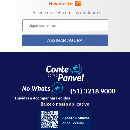
Newsletter
mark_email_unread
Assine e receba nossas novidades
ASSINAR AGORA
(51) 3218 9000
Baixe o nosso aplicativo
Aponte a câmera
do seu celular