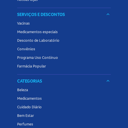
SERVIÇOS E DESCONTOS
keyboard_arrow_down
Vacinas
Medicamentos especiais
Desconto de Laboratório
Convênios
Programa Uso Contínuo
Farmácia Popular
CATEGORIAS
keyboard_arrow_down
Beleza
Medicamentos
Cuidado Diário
Bem Estar
Perfumes