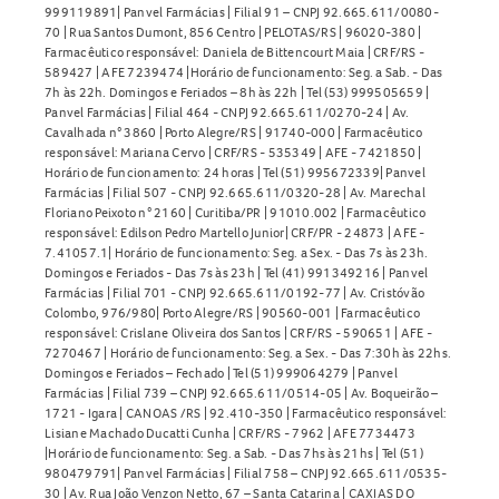
999119891| Panvel Farmácias | Filial 91 – CNPJ 92.665.611/0080-
70 | Rua Santos Dumont, 856 Centro | PELOTAS/RS | 96020-380 |
Farmacêutico responsável: Daniela de Bittencourt Maia | CRF/RS -
589427 | AFE 7239474 |Horário de funcionamento: Seg. a Sab. - Das
7h às 22h. Domingos e Feriados – 8h às 22h | Tel (53) 999505659 |
Panvel Farmácias | Filial 464 - CNPJ 92.665.611/0270-24 | Av.
Cavalhada n° 3860 | Porto Alegre/RS | 91740-000 | Farmacêutico
responsável: Mariana Cervo | CRF/RS - 535349 | AFE - 7421850 |
Horário de funcionamento: 24 horas | Tel (51) 995672339| Panvel
Farmácias | Filial 507 - CNPJ 92.665.611/0320-28 | Av. Marechal
Floriano Peixoto n° 2160 | Curitiba/PR | 91010.002 | Farmacêutico
responsável: Edilson Pedro Martello Junior| CRF/PR - 24873 | AFE -
7.41057.1| Horário de funcionamento: Seg. a Sex. - Das 7s às 23h.
Domingos e Feriados - Das 7s às 23h | Tel (41) 991349216 | Panvel
Farmácias | Filial 701 - CNPJ 92.665.611/0192-77 | Av. Cristóvão
Colombo, 976/980| Porto Alegre/RS | 90560-001 | Farmacêutico
responsável: Crislane Oliveira dos Santos | CRF/RS - 590651 | AFE -
7270467 | Horário de funcionamento: Seg. a Sex. - Das 7:30h às 22hs.
Domingos e Feriados – Fechado | Tel (51) 999064279 | Panvel
Farmácias | Filial 739 – CNPJ 92.665.611/0514-05 | Av. Boqueirão –
1721 - Igara | CANOAS /RS | 92.410-350 | Farmacêutico responsável:
Lisiane Machado Ducatti Cunha | CRF/RS - 7962 | AFE 7734473
|Horário de funcionamento: Seg. a Sab. - Das 7hs às 21hs | Tel (51)
980479791| Panvel Farmácias | Filial 758 – CNPJ 92.665.611/0535-
30 | Av. Rua João Venzon Netto, 67 – Santa Catarina | CAXIAS DO