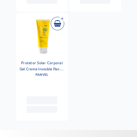
Protetor Solar Corporal
Gel Creme Invisible Panvel
PANVEL
Fps60 200g