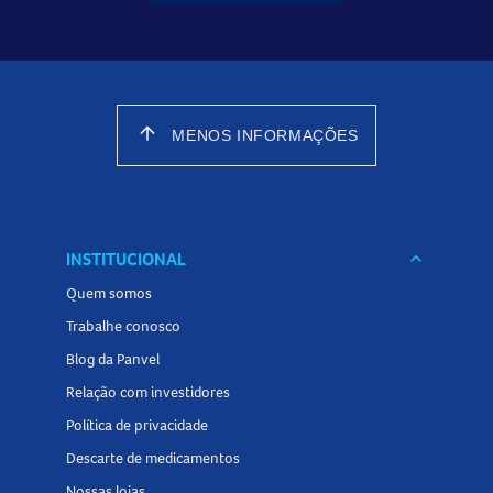
arrow_upward
MENOS INFORMAÇÕES
INSTITUCIONAL
keyboard_arrow_down
Quem somos
Trabalhe conosco
Blog da Panvel
Relação com investidores
Política de privacidade
Descarte de medicamentos
Nossas lojas