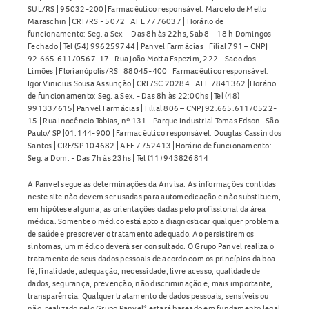
SUL/RS | 95032-200| Farmacêutico responsável: Marcelo de Mello
Maraschin | CRF/RS - 5072 | AFE 7776037 | Horário de
funcionamento: Seg. a Sex. - Das 8h às 22hs, Sab 8 – 18 h Domingos
Fechado | Tel (54) 996259744 | Panvel Farmácias | Filial 791 – CNPJ
92.665.611/0567-17 | Rua João Motta Espezim, 222 - Saco dos
Limões | Florianópolis/RS | 88045-400 | Farmacêutico responsável:
Igor Vinicius Sousa Assunção | CRF/SC 20284 | AFE 7841362 |Horário
de funcionamento: Seg. a Sex. - Das 8h às 22:00hs | Tel (48)
991337615| Panvel Farmácias | Filial 806 – CNPJ 92.665.611/0522-
15 | Rua Inocêncio Tobias, nº 131 - Parque Industrial Tomas Edson | São
Paulo/ SP |01.144-900 | Farmacêutico responsável: Douglas Cassin dos
Santos | CRF/SP 104682 | AFE 7752413 |Horário de funcionamento:
Seg. a Dom. - Das 7h às 23hs | Tel (11) 943826814
A Panvel segue as determinações da Anvisa. As informações contidas
neste site não devem ser usadas para automedicação e não substituem,
em hipótese alguma, as orientações dadas pelo profissional da área
médica. Somente o médico está apto a diagnosticar qualquer problema
de saúde e prescrever o tratamento adequado. Ao persistirem os
sintomas, um médico deverá ser consultado. O Grupo Panvel realiza o
tratamento de seus dados pessoais de acordo com os princípios da boa-
fé, finalidade, adequação, necessidade, livre acesso, qualidade de
dados, segurança, prevenção, não discriminação e, mais importante,
transparência. Qualquer tratamento de dados pessoais, sensíveis ou
não, realizado pelo Grupo Panvel* estará baseado em fundamento legal