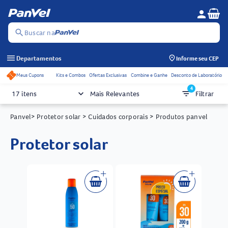
Se
person
Menu do c
search
Buscar na
menu
Departamentos
Informe seu CEP
Meus Cupons
Kits e Combos
Ofertas Exclusivas
Combine e Ganhe
Desconto de Laboratório
Acessos rápidos do cabeçalho
4
keyboard_arrow_down
filter_list
17 itens
Mais Relevantes
Filtrar
Panvel
> Protetor solar
> Cuidados corporais
> Produtos panvel
protetor solar