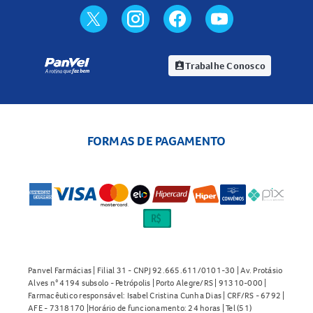
Trabalhe Conosco
assignment_ind
FORMAS DE PAGAMENTO
Panvel Farmácias | Filial 31 - CNPJ 92.665.611/0101-30 | Av. Protásio
Alves n° 4194 subsolo - Petrópolis | Porto Alegre/RS | 91310-000 |
Farmacêutico responsável: Isabel Cristina Cunha Dias | CRF/RS - 6792 |
AFE - 7318170 |Horário de funcionamento: 24 horas | Tel (51)