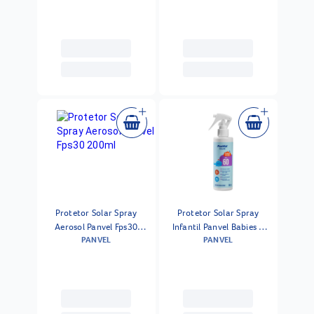
Protetor Solar Spray
Protetor Solar Spray
Aerosol Panvel Fps30
Infantil Panvel Babies E
PANVEL
PANVEL
200ml
Kids Fps60 180ml