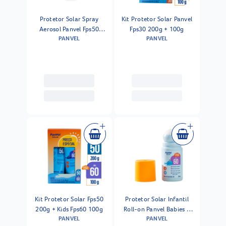
Protetor Solar Spray
Kit Protetor Solar Panvel
Aerosol Panvel Fps50
Fps30 200g + 100g
PANVEL
PANVEL
200ml
Kit Protetor Solar Fps50
Protetor Solar Infantil
200g + Kids Fps60 100g
Roll-on Panvel Babies E
PANVEL
PANVEL
Kids Fps60 50ml