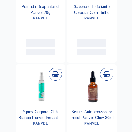
Pomada Dexpantenol
Sabonete Esfoliante
Panvel 20g
Corporal Com Brilho
PANVEL
Jelly Moon Panvel 200g
PANVEL
Spray Corporal Chá
Sérum Autobronzeador
Branco Panvel Instantes
Facial Panvel Glow 30ml
PANVEL
200ml
PANVEL