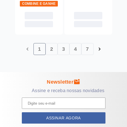
COMBINE E GANHE
chevron_left
chevron_right
1
2
3
4
7
mark_email_unread
Newsletter
Assine e receba nossas novidades
ASSINAR AGORA