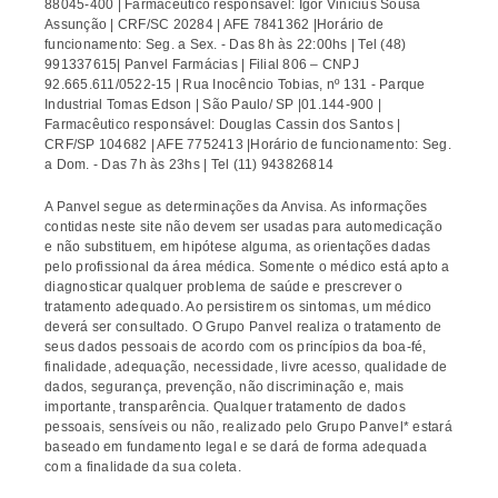
88045-400 | Farmacêutico responsável: Igor Vinicius Sousa
Assunção | CRF/SC 20284 | AFE 7841362 |Horário de
funcionamento: Seg. a Sex. - Das 8h às 22:00hs | Tel (48)
991337615| Panvel Farmácias | Filial 806 – CNPJ
92.665.611/0522-15 | Rua Inocêncio Tobias, nº 131 - Parque
Industrial Tomas Edson | São Paulo/ SP |01.144-900 |
Farmacêutico responsável: Douglas Cassin dos Santos |
CRF/SP 104682 | AFE 7752413 |Horário de funcionamento: Seg.
a Dom. - Das 7h às 23hs | Tel (11) 943826814
A Panvel segue as determinações da Anvisa. As informações
contidas neste site não devem ser usadas para automedicação
e não substituem, em hipótese alguma, as orientações dadas
pelo profissional da área médica. Somente o médico está apto a
diagnosticar qualquer problema de saúde e prescrever o
tratamento adequado. Ao persistirem os sintomas, um médico
deverá ser consultado. O Grupo Panvel realiza o tratamento de
seus dados pessoais de acordo com os princípios da boa-fé,
finalidade, adequação, necessidade, livre acesso, qualidade de
dados, segurança, prevenção, não discriminação e, mais
importante, transparência. Qualquer tratamento de dados
pessoais, sensíveis ou não, realizado pelo Grupo Panvel* estará
baseado em fundamento legal e se dará de forma adequada
com a finalidade da sua coleta.