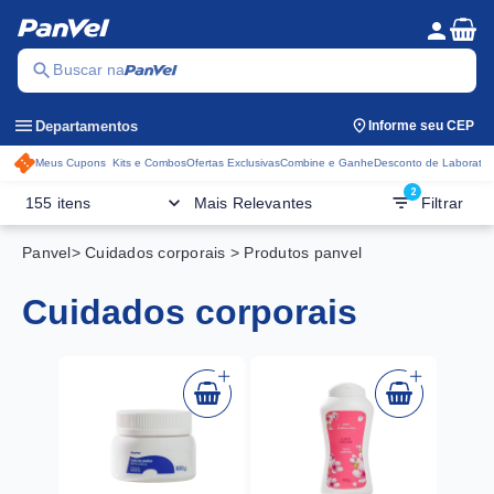
Se
person
Menu do c
search
Buscar na
menu
Departamentos
Informe seu CEP
Meus Cupons
Kits e Combos
Ofertas Exclusivas
Combine e Ganhe
Desconto de Laboratór
Acessos rápidos do cabeçalho
2
keyboard_arrow_down
filter_list
155 itens
Mais Relevantes
Filtrar
Panvel
> Cuidados corporais
> Produtos panvel
cuidados corporais