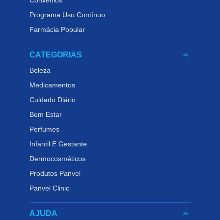
Convênios
Programa Uso Contínuo
Farmácia Popular
keyboard_arrow_down
CATEGORIAS
Beleza
Medicamentos
Cuidado Diário
Bem Estar
Perfumes
Infantil E Gestante
Dermocosméticos
Produtos Panvel
Panvel Clinic
keyboard_arrow_down
AJUDA