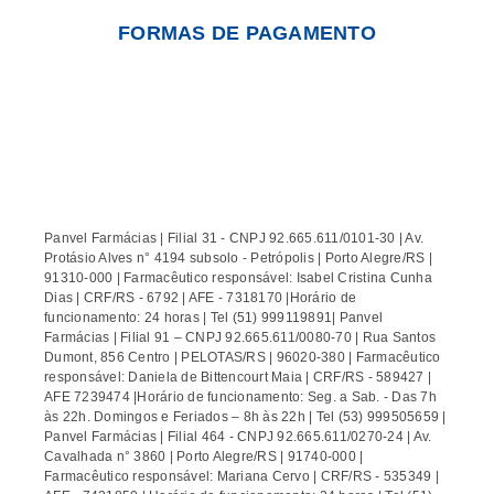
FORMAS DE PAGAMENTO
Panvel Farmácias | Filial 31 - CNPJ 92.665.611/0101-30 | Av.
Protásio Alves n° 4194 subsolo - Petrópolis | Porto Alegre/RS |
91310-000 | Farmacêutico responsável: Isabel Cristina Cunha
Dias | CRF/RS - 6792 | AFE - 7318170 |Horário de
funcionamento: 24 horas | Tel (51) 999119891| Panvel
Farmácias | Filial 91 – CNPJ 92.665.611/0080-70 | Rua Santos
Dumont, 856 Centro | PELOTAS/RS | 96020-380 | Farmacêutico
responsável: Daniela de Bittencourt Maia | CRF/RS - 589427 |
AFE 7239474 |Horário de funcionamento: Seg. a Sab. - Das 7h
às 22h. Domingos e Feriados – 8h às 22h | Tel (53) 999505659 |
Panvel Farmácias | Filial 464 - CNPJ 92.665.611/0270-24 | Av.
Cavalhada n° 3860 | Porto Alegre/RS | 91740-000 |
Farmacêutico responsável: Mariana Cervo | CRF/RS - 535349 |