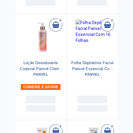
Loção Desodorante
Folha Depilatória Facial
Corporal Panvel Cherry
Panvel Essencial Com
Velvet 200ml - Dia Das
PANVEL
16 Folhas
PANVEL
Mães
COMBINE E GANHE