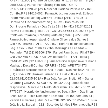
AFE - 7421850 | Horário de funcionamento: 24 horas | Tel (51)
995672339| Panvel Farmácias | Filial 507 - CNPJ
92.665.611/0320-28 | Av. Marechal Floriano Peixoto n° 2160 |
Curitiba/PR | 91010.002 | Farmacêutico responsável: Edilson
Pedro Martello Junior| CRF/PR - 24873 | AFE - 7.41057.1|
Horário de funcionamento: Seg. a Sex. - Das 7s às 23h.
Domingos e Feriados - Das 7s às 23h | Tel (41) 991349216 |
Panvel Farmácias | Filial 701 - CNPJ 92.665.611/0192-77 | Av.
Cristóvão Colombo, 976/980| Porto Alegre/RS | 90560-001 |
Farmacêutico responsável: Crislane Oliveira dos Santos |
CRF/RS - 590651 | AFE - 7270467 | Horário de funcionamento:
Seg. a Sex. - Das 7:30h às 22hs. Domingos e Feriados –
Fechado | Tel (51) 999064279 | Panvel Farmácias | Filial 739 –
CNPJ 92.665.611/0514-05 | Av. Boqueirão – 1721 - Igara |
CANOAS /RS | 92.410-350 | Farmacêutico responsável: Lisiane
Machado Ducatti Cunha | CRF/RS - 7962 | AFE 7734473
|Horário de funcionamento: Seg. a Sab. - Das 7hs às 21hs | Tel
(51) 980479791| Panvel Farmácias | Filial 758 – CNPJ
92.665.611/0535-30 | Av. Rua João Venzon Netto, 67 – Santa
Catarina | CAXIAS DO SUL/RS | 95032-200| Farmacêutico
responsável: Marcelo de Mello Maraschin | CRF/RS - 5072 | AFE
7776037 | Horário de funcionamento: Seg. a Sex. - Das 8h às
22hs, Sab 8 – 18 h Domingos Fechado | Tel (54) 996259744 |
Panvel Farmácias | Filial 791 – CNPJ 92.665.611/0567-17 | Rua
João Motta Espezim, 222 - Saco dos Limões | Florianópolis/RS |