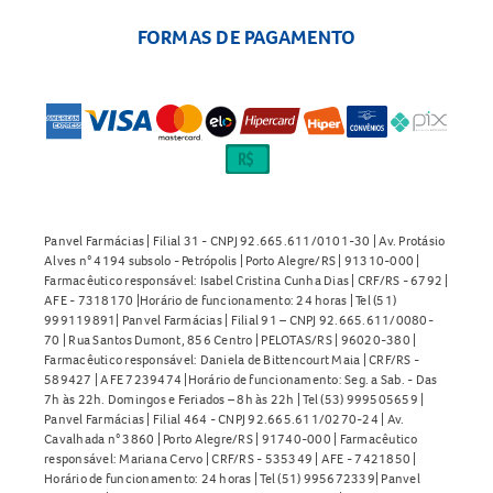
FORMAS DE PAGAMENTO
Panvel Farmácias | Filial 31 - CNPJ 92.665.611/0101-30 | Av. Protásio
Alves n° 4194 subsolo - Petrópolis | Porto Alegre/RS | 91310-000 |
Farmacêutico responsável: Isabel Cristina Cunha Dias | CRF/RS - 6792 |
AFE - 7318170 |Horário de funcionamento: 24 horas | Tel (51)
999119891| Panvel Farmácias | Filial 91 – CNPJ 92.665.611/0080-
70 | Rua Santos Dumont, 856 Centro | PELOTAS/RS | 96020-380 |
Farmacêutico responsável: Daniela de Bittencourt Maia | CRF/RS -
589427 | AFE 7239474 |Horário de funcionamento: Seg. a Sab. - Das
7h às 22h. Domingos e Feriados – 8h às 22h | Tel (53) 999505659 |
Panvel Farmácias | Filial 464 - CNPJ 92.665.611/0270-24 | Av.
Cavalhada n° 3860 | Porto Alegre/RS | 91740-000 | Farmacêutico
responsável: Mariana Cervo | CRF/RS - 535349 | AFE - 7421850 |
Horário de funcionamento: 24 horas | Tel (51) 995672339| Panvel