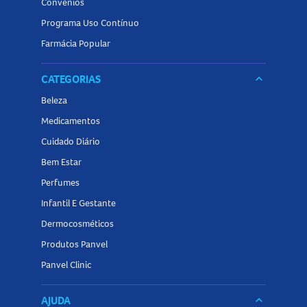
Convênios
Programa Uso Contínuo
Farmácia Popular
CATEGORIAS
keyboard_arrow_down
Beleza
Medicamentos
Cuidado Diário
Bem Estar
Perfumes
Infantil E Gestante
Dermocosméticos
Produtos Panvel
Panvel Clinic
AJUDA
keyboard_arrow_down