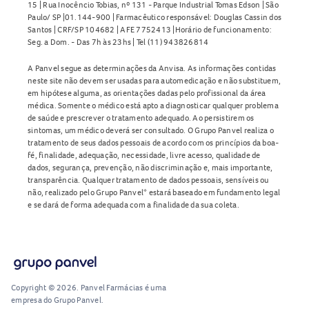
15 | Rua Inocêncio Tobias, nº 131 - Parque Industrial Tomas Edson | São
Paulo/ SP |01.144-900 | Farmacêutico responsável: Douglas Cassin dos
Santos | CRF/SP 104682 | AFE 7752413 |Horário de funcionamento:
Seg. a Dom. - Das 7h às 23hs | Tel (11) 943826814
A Panvel segue as determinações da Anvisa. As informações contidas
neste site não devem ser usadas para automedicação e não substituem,
em hipótese alguma, as orientações dadas pelo profissional da área
médica. Somente o médico está apto a diagnosticar qualquer problema
de saúde e prescrever o tratamento adequado. Ao persistirem os
sintomas, um médico deverá ser consultado. O Grupo Panvel realiza o
tratamento de seus dados pessoais de acordo com os princípios da boa-
fé, finalidade, adequação, necessidade, livre acesso, qualidade de
dados, segurança, prevenção, não discriminação e, mais importante,
transparência. Qualquer tratamento de dados pessoais, sensíveis ou
não, realizado pelo Grupo Panvel* estará baseado em fundamento legal
e se dará de forma adequada com a finalidade da sua coleta.
Copyright © 2026. Panvel Farmácias é uma
empresa do Grupo Panvel.