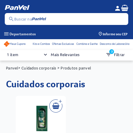
Se
person
Menu do c
search
Buscar na
menu
Departamentos
Informe seu CEP
Meus Cupons
Kits e Combos
Ofertas Exclusivas
Combine e Ganhe
Desconto de Laboratório
Acessos rápidos do cabeçalho
3
keyboard_arrow_down
filter_list
1 item
Mais Relevantes
Filtrar
Panvel
> Cuidados corporais
> Produtos panvel
cuidados corporais