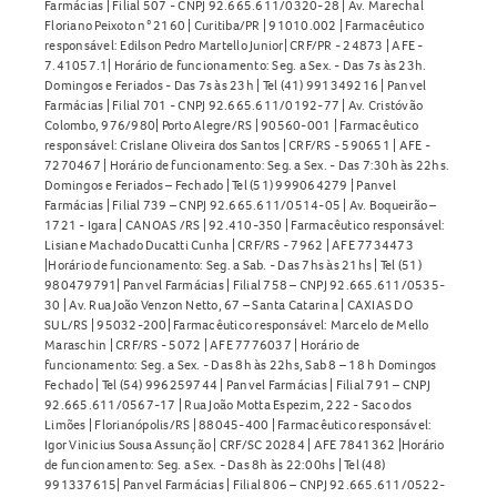
Farmácias | Filial 507 - CNPJ 92.665.611/0320-28 | Av. Marechal
Floriano Peixoto n° 2160 | Curitiba/PR | 91010.002 | Farmacêutico
responsável: Edilson Pedro Martello Junior| CRF/PR - 24873 | AFE -
7.41057.1| Horário de funcionamento: Seg. a Sex. - Das 7s às 23h.
Domingos e Feriados - Das 7s às 23h | Tel (41) 991349216 | Panvel
Farmácias | Filial 701 - CNPJ 92.665.611/0192-77 | Av. Cristóvão
Colombo, 976/980| Porto Alegre/RS | 90560-001 | Farmacêutico
responsável: Crislane Oliveira dos Santos | CRF/RS - 590651 | AFE -
7270467 | Horário de funcionamento: Seg. a Sex. - Das 7:30h às 22hs.
Domingos e Feriados – Fechado | Tel (51) 999064279 | Panvel
Farmácias | Filial 739 – CNPJ 92.665.611/0514-05 | Av. Boqueirão –
1721 - Igara | CANOAS /RS | 92.410-350 | Farmacêutico responsável:
Lisiane Machado Ducatti Cunha | CRF/RS - 7962 | AFE 7734473
|Horário de funcionamento: Seg. a Sab. - Das 7hs às 21hs | Tel (51)
980479791| Panvel Farmácias | Filial 758 – CNPJ 92.665.611/0535-
30 | Av. Rua João Venzon Netto, 67 – Santa Catarina | CAXIAS DO
SUL/RS | 95032-200| Farmacêutico responsável: Marcelo de Mello
Maraschin | CRF/RS - 5072 | AFE 7776037 | Horário de
funcionamento: Seg. a Sex. - Das 8h às 22hs, Sab 8 – 18 h Domingos
Fechado | Tel (54) 996259744 | Panvel Farmácias | Filial 791 – CNPJ
92.665.611/0567-17 | Rua João Motta Espezim, 222 - Saco dos
Limões | Florianópolis/RS | 88045-400 | Farmacêutico responsável:
Igor Vinicius Sousa Assunção | CRF/SC 20284 | AFE 7841362 |Horário
de funcionamento: Seg. a Sex. - Das 8h às 22:00hs | Tel (48)
991337615| Panvel Farmácias | Filial 806 – CNPJ 92.665.611/0522-