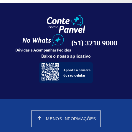
(51) 3218 9000
Baixe o nosso aplicativo
Aponte a câmera
do seu celular
arrow_upward
MENOS INFORMAÇÕES