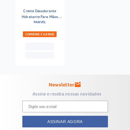
Creme Desodorante
Hidratante Para Mãos
PANVEL
Água De Coco Panvel Vert
50g
COMBINE E GANHE
Newsletter
mark_email_unread
Assine e receba nossas novidades
ASSINAR AGORA