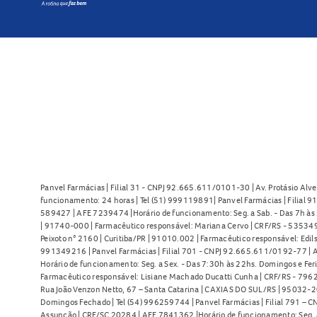
Panvel Farmácias | Filial 31 - CNPJ 92.665.611/0101-30 | Av. Protásio Alve
funcionamento: 24 horas | Tel (51) 999119891| Panvel Farmácias | Filial 
589427 | AFE 7239474 |Horário de funcionamento: Seg. a Sab. - Das 7h às 2
| 91740-000 | Farmacêutico responsável: Mariana Cervo | CRF/RS - 535349 
Peixoto n° 2160 | Curitiba/PR | 91010.002 | Farmacêutico responsável: Edils
991349216 | Panvel Farmácias | Filial 701 - CNPJ 92.665.611/0192-77 | Av
Horário de funcionamento: Seg. a Sex. - Das 7:30h às 22hs. Domingos e Fer
Farmacêutico responsável: Lisiane Machado Ducatti Cunha | CRF/RS - 7962 
Rua João Venzon Netto, 67 – Santa Catarina | CAXIAS DO SUL/RS | 95032-20
Domingos Fechado | Tel (54) 996259744 | Panvel Farmácias | Filial 791 – C
Assunção | CRF/SC 20284 | AFE 7841362 |Horário de funcionamento: Seg. a S