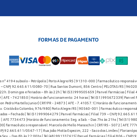
FORMAS DE PAGAMENTO
s n° 4194 subsolo - Petrópolis | Porto Alegre/RS | 91310-000 | Farmacêutico responsáve
91 – CNPJ 92.665.611/0080-70 | Rua Santos Dumont, 856 Centro | PELOTAS/RS | 96020-
2h. Domingos e Feriados – 8h às 22h | Tel (53) 999505659 | Panvel Farmácias | Filia
| AFE - 7421850 | Horário de funcionamento: 24 horas | Tel (51) 995672339| Panvel F
on Pedro Martello Junior| CRF/PR - 24873 | AFE - 7.41057.1| Horário de funcionamento: 
. Cristóvão Colombo, 976/980| Porto Alegre/RS | 90560-001 | Farmacêutico responsáve
iados – Fechado | Tel (51) 999064279 | Panvel Farmácias | Filial 739 – CNPJ 92.665.6
| AFE 7734473 |Horário de funcionamento: Seg. a Sab. - Das 7hs às 21hs | Tel (51) 9
0| Farmacêutico responsável: Marcelo de Mello Maraschin | CRF/RS - 5072 | AFE 77760
NPJ 92.665.611/0567-17 | Rua João Motta Espezim, 222 - Saco dos Limões | Florianópo
ex. - Das 8h às 22:00hs | Tel (48) 991337615| Panvel Farmácias | Filial 806 – CNPJ 