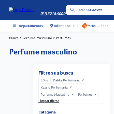
search
Buscar na
(51) 3218.9000
menu
Departamentos
location_on
Informe seu CEP
Meus Cupons
Panvel
> Perfume masculino
> Perfumes
perfume masculino
Filtre sua busca
30ml
Dahlia Perfumaria
close
Kassio Perfumaria
close
Perfume Masculino
Perfumes
close
close
Limpar filtros
Categoria