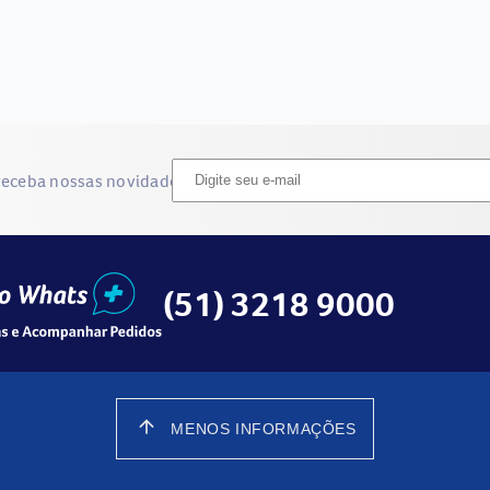
receba nossas novidades
(51) 3218 9000
arrow_upward
MENOS INFORMAÇÕES