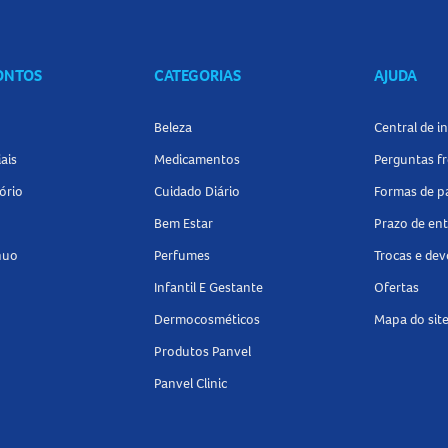
CONTOS
CATEGORIAS
AJUDA
Beleza
Central de 
ais
Medicamentos
Perguntas f
ório
Cuidado Diário
Formas de 
Bem Estar
Prazo de en
nuo
Perfumes
Trocas e de
Infantil E Gestante
Ofertas
Dermocosméticos
Mapa do sit
Produtos Panvel
Panvel Clinic