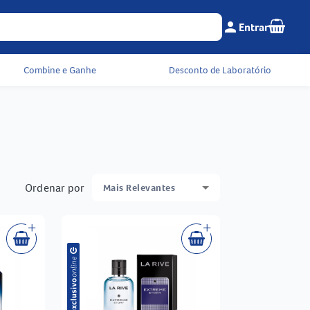
Seu c
person
Entrar
Menu do cliente e 
Combine e Ganhe
Desconto de Laboratório
Ordenar por
Mais Relevantes