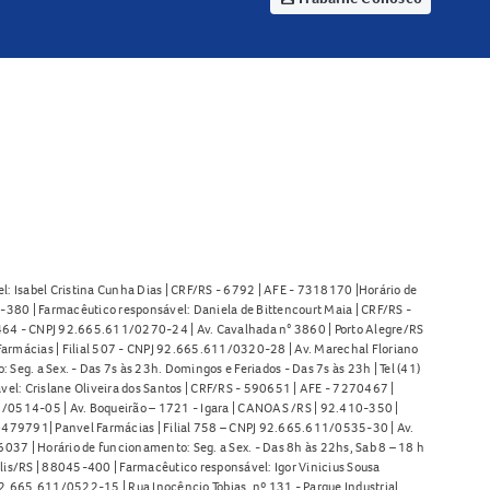
l: Isabel Cristina Cunha Dias | CRF/RS - 6792 | AFE - 7318170 |Horário de
380 | Farmacêutico responsável: Daniela de Bittencourt Maia | CRF/RS -
l 464 - CNPJ 92.665.611/0270-24 | Av. Cavalhada n° 3860 | Porto Alegre/RS
armácias | Filial 507 - CNPJ 92.665.611/0320-28 | Av. Marechal Floriano
Seg. a Sex. - Das 7s às 23h. Domingos e Feriados - Das 7s às 23h | Tel (41)
l: Crislane Oliveira dos Santos | CRF/RS - 590651 | AFE - 7270467 |
11/0514-05 | Av. Boqueirão – 1721 - Igara | CANOAS /RS | 92.410-350 |
80479791| Panvel Farmácias | Filial 758 – CNPJ 92.665.611/0535-30 | Av.
37 | Horário de funcionamento: Seg. a Sex. - Das 8h às 22hs, Sab 8 – 18 h
lis/RS | 88045-400 | Farmacêutico responsável: Igor Vinicius Sousa
92.665.611/0522-15 | Rua Inocêncio Tobias, nº 131 - Parque Industrial