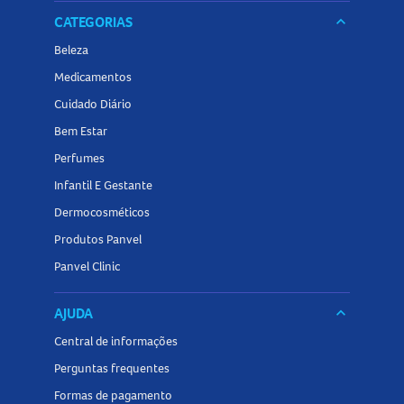
CATEGORIAS
keyboard_arrow_down
Beleza
Medicamentos
Cuidado Diário
Bem Estar
Perfumes
Infantil E Gestante
Dermocosméticos
Produtos Panvel
Panvel Clinic
AJUDA
keyboard_arrow_down
Central de informações
Perguntas frequentes
Formas de pagamento