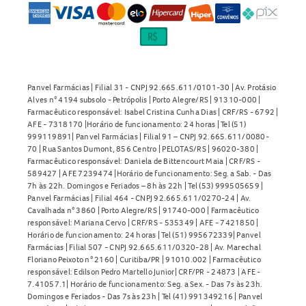
Panvel Farmácias | Filial 31 - CNPJ 92.665.611/0101-30 | Av. Protásio
Alves n° 4194 subsolo - Petrópolis | Porto Alegre/RS | 91310-000 |
Farmacêutico responsável: Isabel Cristina Cunha Dias | CRF/RS - 6792 |
AFE - 7318170 |Horário de funcionamento: 24 horas | Tel (51)
999119891| Panvel Farmácias | Filial 91 – CNPJ 92.665.611/0080-
70 | Rua Santos Dumont, 856 Centro | PELOTAS/RS | 96020-380 |
Farmacêutico responsável: Daniela de Bittencourt Maia | CRF/RS -
589427 | AFE 7239474 |Horário de funcionamento: Seg. a Sab. - Das
7h às 22h. Domingos e Feriados – 8h às 22h | Tel (53) 999505659 |
Panvel Farmácias | Filial 464 - CNPJ 92.665.611/0270-24 | Av.
Cavalhada n° 3860 | Porto Alegre/RS | 91740-000 | Farmacêutico
responsável: Mariana Cervo | CRF/RS - 535349 | AFE - 7421850 |
Horário de funcionamento: 24 horas | Tel (51) 995672339| Panvel
Farmácias | Filial 507 - CNPJ 92.665.611/0320-28 | Av. Marechal
Floriano Peixoto n° 2160 | Curitiba/PR | 91010.002 | Farmacêutico
responsável: Edilson Pedro Martello Junior| CRF/PR - 24873 | AFE -
7.41057.1| Horário de funcionamento: Seg. a Sex. - Das 7s às 23h.
Domingos e Feriados - Das 7s às 23h | Tel (41) 991349216 | Panvel