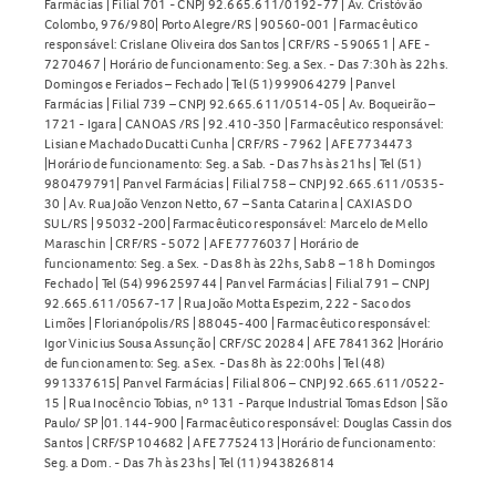
Farmácias | Filial 701 - CNPJ 92.665.611/0192-77 | Av. Cristóvão
Colombo, 976/980| Porto Alegre/RS | 90560-001 | Farmacêutico
responsável: Crislane Oliveira dos Santos | CRF/RS - 590651 | AFE -
7270467 | Horário de funcionamento: Seg. a Sex. - Das 7:30h às 22hs.
Domingos e Feriados – Fechado | Tel (51) 999064279 | Panvel
Farmácias | Filial 739 – CNPJ 92.665.611/0514-05 | Av. Boqueirão –
1721 - Igara | CANOAS /RS | 92.410-350 | Farmacêutico responsável:
Lisiane Machado Ducatti Cunha | CRF/RS - 7962 | AFE 7734473
|Horário de funcionamento: Seg. a Sab. - Das 7hs às 21hs | Tel (51)
980479791| Panvel Farmácias | Filial 758 – CNPJ 92.665.611/0535-
30 | Av. Rua João Venzon Netto, 67 – Santa Catarina | CAXIAS DO
SUL/RS | 95032-200| Farmacêutico responsável: Marcelo de Mello
Maraschin | CRF/RS - 5072 | AFE 7776037 | Horário de
funcionamento: Seg. a Sex. - Das 8h às 22hs, Sab 8 – 18 h Domingos
Fechado | Tel (54) 996259744 | Panvel Farmácias | Filial 791 – CNPJ
92.665.611/0567-17 | Rua João Motta Espezim, 222 - Saco dos
Limões | Florianópolis/RS | 88045-400 | Farmacêutico responsável:
Igor Vinicius Sousa Assunção | CRF/SC 20284 | AFE 7841362 |Horário
de funcionamento: Seg. a Sex. - Das 8h às 22:00hs | Tel (48)
991337615| Panvel Farmácias | Filial 806 – CNPJ 92.665.611/0522-
15 | Rua Inocêncio Tobias, nº 131 - Parque Industrial Tomas Edson | São
Paulo/ SP |01.144-900 | Farmacêutico responsável: Douglas Cassin dos
Santos | CRF/SP 104682 | AFE 7752413 |Horário de funcionamento:
Seg. a Dom. - Das 7h às 23hs | Tel (11) 943826814