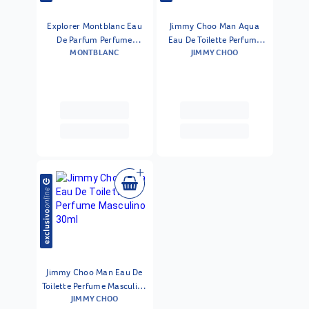
Explorer Montblanc Eau
Jimmy Choo Man Aqua
De Parfum Perfume
Eau De Toilette Perfume
MONTBLANC
JIMMY CHOO
Masculino 30 Ml
Masculino 30ml
Jimmy Choo Man Eau De
Toilette Perfume Masculino
JIMMY CHOO
30ml