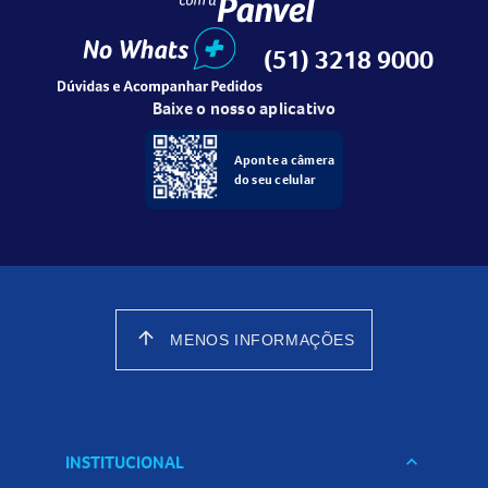
(51) 3218 9000
Baixe o nosso aplicativo
Aponte a câmera
do seu celular
arrow_upward
MENOS INFORMAÇÕES
INSTITUCIONAL
keyboard_arrow_down