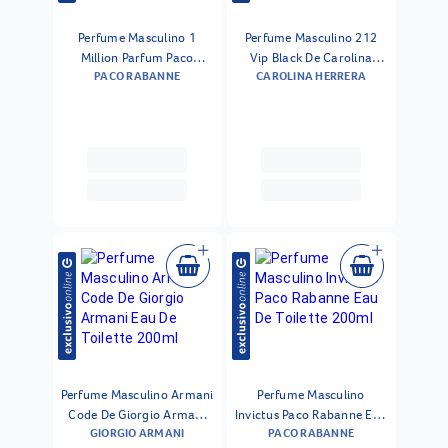
Perfume Masculino 1
Perfume Masculino 212
Million Parfum Paco
Vip Black De Carolina
PACO RABANNE
CAROLINA HERRERA
Rabanne Eau De Parfum
Herrera Eau De Parfum
200ml
200ml
Perfume Masculino Armani
Perfume Masculino
Code De Giorgio Armani
Invictus Paco Rabanne Eau
GIORGIO ARMANI
PACO RABANNE
Eau De Toilette 200ml
De Toilette 200ml