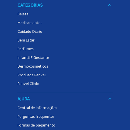
CATEGORIAS
keyboard_arrow_down
Beleza
Medicamentos
Cuidado Diário
Bem Estar
Perfumes
Infantil E Gestante
Dermocosméticos
Produtos Panvel
Panvel Clinic
AJUDA
keyboard_arrow_down
Central de informações
Perguntas frequentes
Formas de pagamento