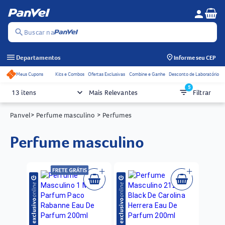
Se
person
Menu do c
search
Buscar na
menu
Departamentos
Informe seu CEP
Meus Cupons
Kits e Combos
Ofertas Exclusivas
Combine e Ganhe
Desconto de Laboratório
Acessos rápidos do cabeçalho
5
keyboard_arrow_down
filter_list
13 itens
Mais Relevantes
Filtrar
Panvel
> Perfume masculino
> Perfumes
perfume masculino