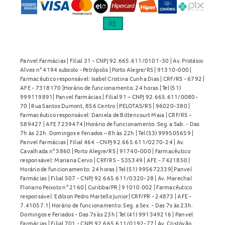
Panvel Farmácias | Filial 31 - CNPJ 92.665.611/0101-30 | Av. Protásio
Alves n° 4194 subsolo - Petrópolis | Porto Alegre/RS | 91310-000 |
Farmacêutico responsável: Isabel Cristina Cunha Dias | CRF/RS - 6792 |
AFE - 7318170 |Horário de funcionamento: 24 horas | Tel (51)
999119891| Panvel Farmácias | Filial 91 – CNPJ 92.665.611/0080-
70 | Rua Santos Dumont, 856 Centro | PELOTAS/RS | 96020-380 |
Farmacêutico responsável: Daniela de Bittencourt Maia | CRF/RS -
589427 | AFE 7239474 |Horário de funcionamento: Seg. a Sab. - Das
7h às 22h. Domingos e Feriados – 8h às 22h | Tel (53) 999505659 |
Panvel Farmácias | Filial 464 - CNPJ 92.665.611/0270-24 | Av.
Cavalhada n° 3860 | Porto Alegre/RS | 91740-000 | Farmacêutico
responsável: Mariana Cervo | CRF/RS - 535349 | AFE - 7421850 |
Horário de funcionamento: 24 horas | Tel (51) 995672339| Panvel
Farmácias | Filial 507 - CNPJ 92.665.611/0320-28 | Av. Marechal
Floriano Peixoto n° 2160 | Curitiba/PR | 91010.002 | Farmacêutico
responsável: Edilson Pedro Martello Junior| CRF/PR - 24873 | AFE -
7.41057.1| Horário de funcionamento: Seg. a Sex. - Das 7s às 23h.
Domingos e Feriados - Das 7s às 23h | Tel (41) 991349216 | Panvel
Farmácias | Filial 701 - CNPJ 92.665.611/0192-77 | Av. Cristóvão