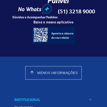
(51) 3218 9000
Baixe o nosso aplicativo
Aponte a câmera
do seu celular
arrow_upward
MENOS INFORMAÇÕES
INSTITUCIONAL
keyboard_arrow_down