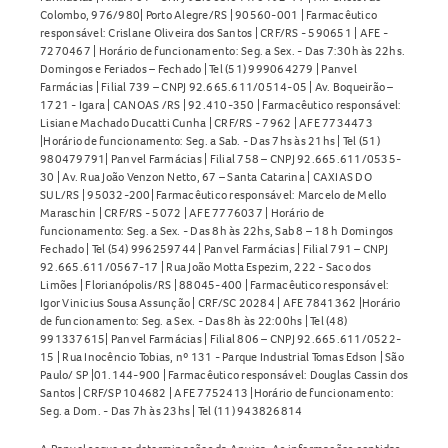
Colombo, 976/980| Porto Alegre/RS | 90560-001 | Farmacêutico
responsável: Crislane Oliveira dos Santos | CRF/RS - 590651 | AFE -
7270467 | Horário de funcionamento: Seg. a Sex. - Das 7:30h às 22hs.
Domingos e Feriados – Fechado | Tel (51) 999064279 | Panvel
Farmácias | Filial 739 – CNPJ 92.665.611/0514-05 | Av. Boqueirão –
1721 - Igara | CANOAS /RS | 92.410-350 | Farmacêutico responsável:
Lisiane Machado Ducatti Cunha | CRF/RS - 7962 | AFE 7734473
|Horário de funcionamento: Seg. a Sab. - Das 7hs às 21hs | Tel (51)
980479791| Panvel Farmácias | Filial 758 – CNPJ 92.665.611/0535-
30 | Av. Rua João Venzon Netto, 67 – Santa Catarina | CAXIAS DO
SUL/RS | 95032-200| Farmacêutico responsável: Marcelo de Mello
Maraschin | CRF/RS - 5072 | AFE 7776037 | Horário de
funcionamento: Seg. a Sex. - Das 8h às 22hs, Sab 8 – 18 h Domingos
Fechado | Tel (54) 996259744 | Panvel Farmácias | Filial 791 – CNPJ
92.665.611/0567-17 | Rua João Motta Espezim, 222 - Saco dos
Limões | Florianópolis/RS | 88045-400 | Farmacêutico responsável:
Igor Vinicius Sousa Assunção | CRF/SC 20284 | AFE 7841362 |Horário
de funcionamento: Seg. a Sex. - Das 8h às 22:00hs | Tel (48)
991337615| Panvel Farmácias | Filial 806 – CNPJ 92.665.611/0522-
15 | Rua Inocêncio Tobias, nº 131 - Parque Industrial Tomas Edson | São
Paulo/ SP |01.144-900 | Farmacêutico responsável: Douglas Cassin dos
Santos | CRF/SP 104682 | AFE 7752413 |Horário de funcionamento:
Seg. a Dom. - Das 7h às 23hs | Tel (11) 943826814