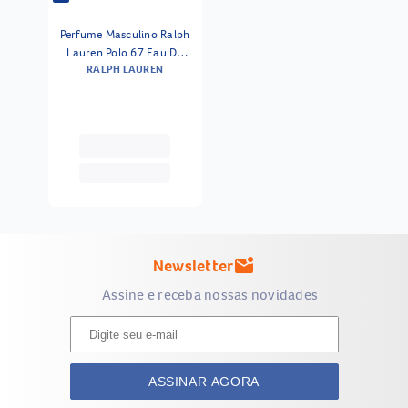
Perfume Masculino Ralph
Lauren Polo 67 Eau De
RALPH LAUREN
Toilette 40ml
Newsletter
mark_email_unread
Assine e receba nossas novidades
ASSINAR AGORA