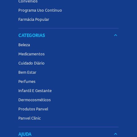
Convênios
Programa Uso Contínuo
Farmácia Popular
CATEGORIAS
keyboard_arrow_down
Beleza
Medicamentos
Cuidado Diário
Bem Estar
Perfumes
Infantil E Gestante
Dermocosméticos
Produtos Panvel
Panvel Clinic
AJUDA
keyboard_arrow_down