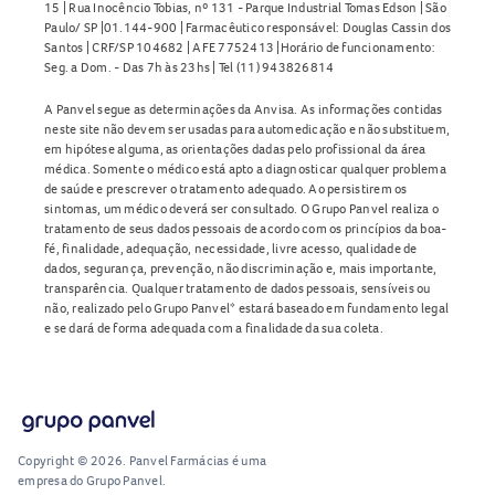
15 | Rua Inocêncio Tobias, nº 131 - Parque Industrial Tomas Edson | São
Paulo/ SP |01.144-900 | Farmacêutico responsável: Douglas Cassin dos
Santos | CRF/SP 104682 | AFE 7752413 |Horário de funcionamento:
Seg. a Dom. - Das 7h às 23hs | Tel (11) 943826814
A Panvel segue as determinações da Anvisa. As informações contidas
neste site não devem ser usadas para automedicação e não substituem,
em hipótese alguma, as orientações dadas pelo profissional da área
médica. Somente o médico está apto a diagnosticar qualquer problema
de saúde e prescrever o tratamento adequado. Ao persistirem os
sintomas, um médico deverá ser consultado. O Grupo Panvel realiza o
tratamento de seus dados pessoais de acordo com os princípios da boa-
fé, finalidade, adequação, necessidade, livre acesso, qualidade de
dados, segurança, prevenção, não discriminação e, mais importante,
transparência. Qualquer tratamento de dados pessoais, sensíveis ou
não, realizado pelo Grupo Panvel* estará baseado em fundamento legal
e se dará de forma adequada com a finalidade da sua coleta.
Copyright © 2026. Panvel Farmácias é uma
empresa do Grupo Panvel.