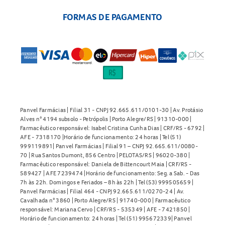
FORMAS DE PAGAMENTO
Panvel Farmácias | Filial 31 - CNPJ 92.665.611/0101-30 | Av. Protásio
Alves n° 4194 subsolo - Petrópolis | Porto Alegre/RS | 91310-000 |
Farmacêutico responsável: Isabel Cristina Cunha Dias | CRF/RS - 6792 |
AFE - 7318170 |Horário de funcionamento: 24 horas | Tel (51)
999119891| Panvel Farmácias | Filial 91 – CNPJ 92.665.611/0080-
70 | Rua Santos Dumont, 856 Centro | PELOTAS/RS | 96020-380 |
Farmacêutico responsável: Daniela de Bittencourt Maia | CRF/RS -
589427 | AFE 7239474 |Horário de funcionamento: Seg. a Sab. - Das
7h às 22h. Domingos e Feriados – 8h às 22h | Tel (53) 999505659 |
Panvel Farmácias | Filial 464 - CNPJ 92.665.611/0270-24 | Av.
Cavalhada n° 3860 | Porto Alegre/RS | 91740-000 | Farmacêutico
responsável: Mariana Cervo | CRF/RS - 535349 | AFE - 7421850 |
Horário de funcionamento: 24 horas | Tel (51) 995672339| Panvel