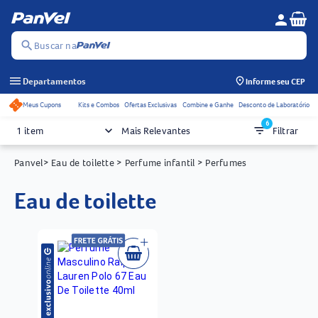
Se
person
Menu do c
search
Buscar na
menu
Departamentos
Informe seu CEP
Meus Cupons
Kits e Combos
Ofertas Exclusivas
Combine e Ganhe
Desconto de Laboratório
Acessos rápidos do cabeçalho
6
keyboard_arrow_down
filter_list
1 item
Mais Relevantes
Filtrar
Panvel
> Eau de toilette
> Perfume infantil
> Perfumes
eau de toilette