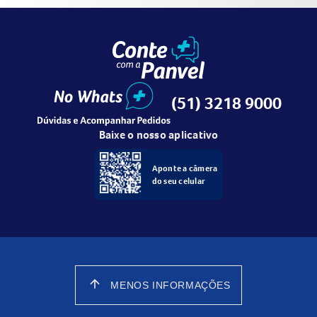
(51) 3218 9000
Baixe o nosso aplicativo
Aponte a câmera
do seu celular
arrow_upward
MENOS INFORMAÇÕES