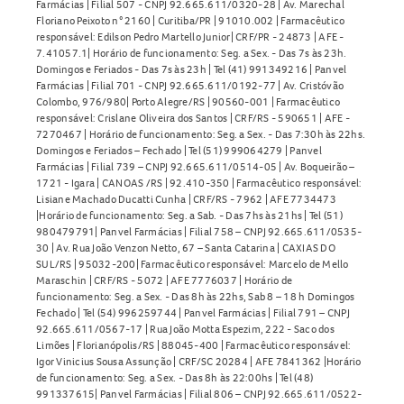
Farmácias | Filial 507 - CNPJ 92.665.611/0320-28 | Av. Marechal
Floriano Peixoto n° 2160 | Curitiba/PR | 91010.002 | Farmacêutico
responsável: Edilson Pedro Martello Junior| CRF/PR - 24873 | AFE -
7.41057.1| Horário de funcionamento: Seg. a Sex. - Das 7s às 23h.
Domingos e Feriados - Das 7s às 23h | Tel (41) 991349216 | Panvel
Farmácias | Filial 701 - CNPJ 92.665.611/0192-77 | Av. Cristóvão
Colombo, 976/980| Porto Alegre/RS | 90560-001 | Farmacêutico
responsável: Crislane Oliveira dos Santos | CRF/RS - 590651 | AFE -
7270467 | Horário de funcionamento: Seg. a Sex. - Das 7:30h às 22hs.
Domingos e Feriados – Fechado | Tel (51) 999064279 | Panvel
Farmácias | Filial 739 – CNPJ 92.665.611/0514-05 | Av. Boqueirão –
1721 - Igara | CANOAS /RS | 92.410-350 | Farmacêutico responsável:
Lisiane Machado Ducatti Cunha | CRF/RS - 7962 | AFE 7734473
|Horário de funcionamento: Seg. a Sab. - Das 7hs às 21hs | Tel (51)
980479791| Panvel Farmácias | Filial 758 – CNPJ 92.665.611/0535-
30 | Av. Rua João Venzon Netto, 67 – Santa Catarina | CAXIAS DO
SUL/RS | 95032-200| Farmacêutico responsável: Marcelo de Mello
Maraschin | CRF/RS - 5072 | AFE 7776037 | Horário de
funcionamento: Seg. a Sex. - Das 8h às 22hs, Sab 8 – 18 h Domingos
Fechado | Tel (54) 996259744 | Panvel Farmácias | Filial 791 – CNPJ
92.665.611/0567-17 | Rua João Motta Espezim, 222 - Saco dos
Limões | Florianópolis/RS | 88045-400 | Farmacêutico responsável:
Igor Vinicius Sousa Assunção | CRF/SC 20284 | AFE 7841362 |Horário
de funcionamento: Seg. a Sex. - Das 8h às 22:00hs | Tel (48)
991337615| Panvel Farmácias | Filial 806 – CNPJ 92.665.611/0522-