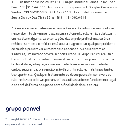
15 | Rua Inocêncio Tobias, nº 131 - Parque Industrial Tomas Edson | São
Paulo/ SP |01.144-900 | Farmacêutico responsável: Douglas Cassin dos
Santos | CRF/SP 104682 | AFE 7752413 |Horário de funcionamento:
Seg. a Dom. - Das 7h às 23hs | Tel (11) 943826814
A Panvel segue as determinações da Anvisa. As informações contidas
neste site não devem ser usadas para automedicação e não substituem,
em hipótese alguma, as orientações dadas pelo profissional da área
médica. Somente o médico está apto a diagnosticar qualquer problema
de saúde e prescrever o tratamento adequado. Ao persistirem os
sintomas, um médico deverá ser consultado. O Grupo Panvel realiza o
tratamento de seus dados pessoais de acordo com os princípios da boa-
fé, finalidade, adequação, necessidade, livre acesso, qualidade de
dados, segurança, prevenção, não discriminação e, mais importante,
transparência. Qualquer tratamento de dados pessoais, sensíveis ou
não, realizado pelo Grupo Panvel* estará baseado em fundamento legal
e se dará de forma adequada com a finalidade da sua coleta.
Copyright © 2026. Panvel Farmácias é uma
empresa do Grupo Panvel.