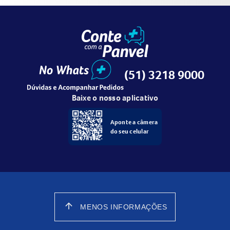
(51) 3218 9000
Baixe o nosso aplicativo
Aponte a câmera
do seu celular
arrow_upward
MENOS INFORMAÇÕES