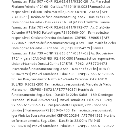
Farmácias | Filial 507 - CNPJ 92.665.611/0320-28 | Av. Marechal
Floriano Peixoto n° 2160 | Curitiba/PR | 91010.002 | Farmacêutico
responsável: Edilson Pedro Martello Junior| CRF/PR - 24873 | AFE -
7.41057.1| Horário de funcionamento: Seg. a Sex. - Das 7s às 23h.
Domingos e Feriados - Das 7s às 23h | Tel (41) 991349216 | Panvel
Farmácias | Filial 701 - CNPJ 92.665.611/0192-77 | Av. Cristóvão
Colombo, 976/980| Porto Alegre/RS | 90560-001 | Farmacêutico
responsável: Crislane Oliveira dos Santos | CRF/RS - 590651 | AFE -
7270467 | Horário de funcionamento: Seg. a Sex. - Das 7:30h às 22hs.
Domingos e Feriados – Fechado | Tel (51) 999064279 | Panvel
Farmácias | Filial 739 – CNPJ 92.665.611/0514-05 | Av. Boqueirão –
1721 - Igara | CANOAS /RS | 92.410-350 | Farmacêutico responsável:
Lisiane Machado Ducatti Cunha | CRF/RS - 7962 | AFE 7734473
|Horário de funcionamento: Seg. a Sab. - Das 7hs às 21hs | Tel (51)
980479791| Panvel Farmácias | Filial 758 – CNPJ 92.665.611/0535-
30 | Av. Rua João Venzon Netto, 67 – Santa Catarina | CAXIAS DO
SUL/RS | 95032-200| Farmacêutico responsável: Marcelo de Mello
Maraschin | CRF/RS - 5072 | AFE 7776037 | Horário de
funcionamento: Seg. a Sex. - Das 8h às 22hs, Sab 8 – 18 h Domingos
Fechado | Tel (54) 996259744 | Panvel Farmácias | Filial 791 – CNPJ
92.665.611/0567-17 | Rua João Motta Espezim, 222 - Saco dos
Limões | Florianópolis/RS | 88045-400 | Farmacêutico responsável:
Igor Vinicius Sousa Assunção | CRF/SC 20284 | AFE 7841362 |Horário
de funcionamento: Seg. a Sex. - Das 8h às 22:00hs | Tel (48)
991337615| Panvel Farmácias | Filial 806 – CNPJ 92.665.611/0522-