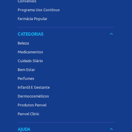
Convênios
Programa Uso Contínuo
Farmácia Popular
CATEGORIAS
keyboard_arrow_down
Beleza
Medicamentos
Cuidado Diário
Bem Estar
Perfumes
Infantil E Gestante
Dermocosméticos
Produtos Panvel
Panvel Clinic
AJUDA
keyboard_arrow_down