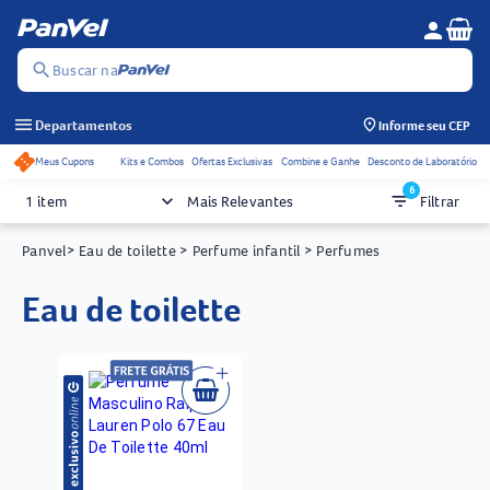
Se
person
Menu do c
search
Buscar na
menu
Departamentos
Informe seu CEP
Meus Cupons
Kits e Combos
Ofertas Exclusivas
Combine e Ganhe
Desconto de Laboratório
Acessos rápidos do cabeçalho
6
keyboard_arrow_down
filter_list
1 item
Mais Relevantes
Filtrar
Panvel
> Eau de toilette
> Perfume infantil
> Perfumes
eau de toilette