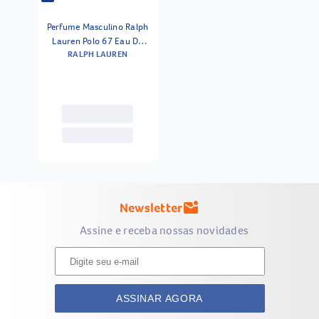
Perfume Masculino Ralph
Lauren Polo 67 Eau De
RALPH LAUREN
Toilette 40ml
Newsletter
mark_email_unread
Assine e receba nossas novidades
ASSINAR AGORA