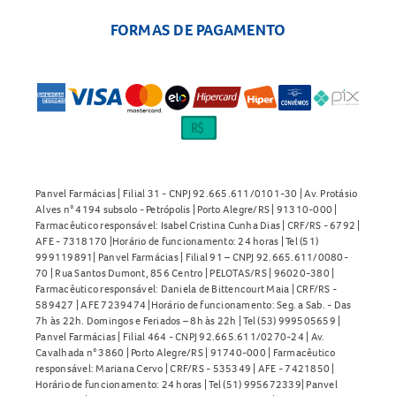
FORMAS DE PAGAMENTO
Panvel Farmácias | Filial 31 - CNPJ 92.665.611/0101-30 | Av. Protásio
Alves n° 4194 subsolo - Petrópolis | Porto Alegre/RS | 91310-000 |
Farmacêutico responsável: Isabel Cristina Cunha Dias | CRF/RS - 6792 |
AFE - 7318170 |Horário de funcionamento: 24 horas | Tel (51)
999119891| Panvel Farmácias | Filial 91 – CNPJ 92.665.611/0080-
70 | Rua Santos Dumont, 856 Centro | PELOTAS/RS | 96020-380 |
Farmacêutico responsável: Daniela de Bittencourt Maia | CRF/RS -
589427 | AFE 7239474 |Horário de funcionamento: Seg. a Sab. - Das
7h às 22h. Domingos e Feriados – 8h às 22h | Tel (53) 999505659 |
Panvel Farmácias | Filial 464 - CNPJ 92.665.611/0270-24 | Av.
Cavalhada n° 3860 | Porto Alegre/RS | 91740-000 | Farmacêutico
responsável: Mariana Cervo | CRF/RS - 535349 | AFE - 7421850 |
Horário de funcionamento: 24 horas | Tel (51) 995672339| Panvel