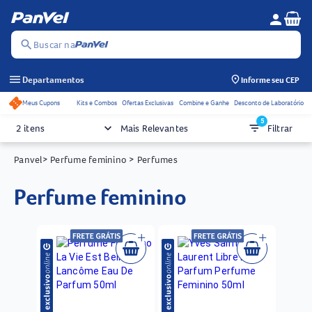
Se
person
Menu do c
search
Buscar na
menu
Departamentos
Informe seu CEP
Meus Cupons
Kits e Combos
Ofertas Exclusivas
Combine e Ganhe
Desconto de Laboratório
Acessos rápidos do cabeçalho
5
keyboard_arrow_down
filter_list
2 itens
Mais Relevantes
Filtrar
Panvel
> Perfume feminino
> Perfumes
perfume feminino