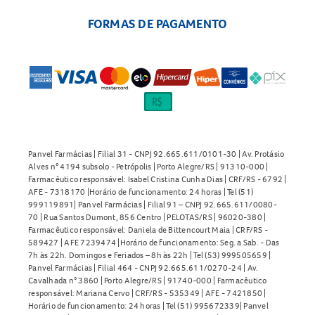
FORMAS DE PAGAMENTO
Panvel Farmácias | Filial 31 - CNPJ 92.665.611/0101-30 | Av. Protásio
Alves n° 4194 subsolo - Petrópolis | Porto Alegre/RS | 91310-000 |
Farmacêutico responsável: Isabel Cristina Cunha Dias | CRF/RS - 6792 |
AFE - 7318170 |Horário de funcionamento: 24 horas | Tel (51)
999119891| Panvel Farmácias | Filial 91 – CNPJ 92.665.611/0080-
70 | Rua Santos Dumont, 856 Centro | PELOTAS/RS | 96020-380 |
Farmacêutico responsável: Daniela de Bittencourt Maia | CRF/RS -
589427 | AFE 7239474 |Horário de funcionamento: Seg. a Sab. - Das
7h às 22h. Domingos e Feriados – 8h às 22h | Tel (53) 999505659 |
Panvel Farmácias | Filial 464 - CNPJ 92.665.611/0270-24 | Av.
Cavalhada n° 3860 | Porto Alegre/RS | 91740-000 | Farmacêutico
responsável: Mariana Cervo | CRF/RS - 535349 | AFE - 7421850 |
Horário de funcionamento: 24 horas | Tel (51) 995672339| Panvel