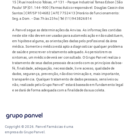
15 | Rua Inocêncio Tobias, nº 131 - Parque Industrial Tomas Edson | São
Paulo/ SP |01.144-900 | Farmacêutico responsável: Douglas Cassin dos
Santos | CRF/SP 104682 | AFE 7752413 |Horário de funcionamento:
Seg. a Dom. - Das 7h às 23hs | Tel (11) 943826814
A Panvel segue as determinações da Anvisa. As informações contidas
neste site não devem ser usadas para automedicação e não substituem,
em hipótese alguma, as orientações dadas pelo profissional da área
médica. Somente o médico está apto a diagnosticar qualquer problema
de saúde e prescrever o tratamento adequado. Ao persistirem os
sintomas, um médico deverá ser consultado. O Grupo Panvel realiza o
tratamento de seus dados pessoais de acordo com os princípios da boa-
fé, finalidade, adequação, necessidade, livre acesso, qualidade de
dados, segurança, prevenção, não discriminação e, mais importante,
transparência. Qualquer tratamento de dados pessoais, sensíveis ou
não, realizado pelo Grupo Panvel* estará baseado em fundamento legal
e se dará de forma adequada com a finalidade da sua coleta.
Copyright © 2026. Panvel Farmácias é uma
empresa do Grupo Panvel.