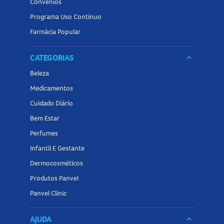
Convênios
Programa Uso Contínuo
Farmácia Popular
CATEGORIAS
keyboard_arrow_down
Beleza
Medicamentos
Cuidado Diário
Bem Estar
Perfumes
Infantil E Gestante
Dermocosméticos
Produtos Panvel
Panvel Clinic
AJUDA
keyboard_arrow_down