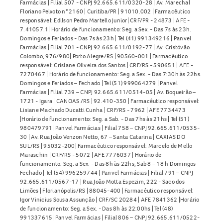
Farmácias | Filial 507 - CNPJ 92.665.611/0320-28 | Av. Marechal
Floriano Peixoto n° 2160 | Curitiba/PR | 91010.002 | Farmacêutico
responsável: Edilson Pedro Martello Junior| CRF/PR - 24873 | AFE -
7.41057.1| Horário de funcionamento: Seg. a Sex. - Das 7s às 23h.
Domingos e Feriados - Das 7s às 23h | Tel (41) 991349216 | Panvel
Farmácias | Filial 701 - CNPJ 92.665.611/0192-77 | Av. Cristóvão
Colombo, 976/980| Porto Alegre/RS | 90560-001 | Farmacêutico
responsável: Crislane Oliveira dos Santos | CRF/RS - 590651 | AFE -
7270467 | Horário de funcionamento: Seg. a Sex. - Das 7:30h às 22hs.
Domingos e Feriados – Fechado | Tel (51) 999064279 | Panvel
Farmácias | Filial 739 – CNPJ 92.665.611/0514-05 | Av. Boqueirão –
1721 - Igara | CANOAS /RS | 92.410-350 | Farmacêutico responsável:
Lisiane Machado Ducatti Cunha | CRF/RS - 7962 | AFE 7734473
|Horário de funcionamento: Seg. a Sab. - Das 7hs às 21hs | Tel (51)
980479791| Panvel Farmácias | Filial 758 – CNPJ 92.665.611/0535-
30 | Av. Rua João Venzon Netto, 67 – Santa Catarina | CAXIAS DO
SUL/RS | 95032-200| Farmacêutico responsável: Marcelo de Mello
Maraschin | CRF/RS - 5072 | AFE 7776037 | Horário de
funcionamento: Seg. a Sex. - Das 8h às 22hs, Sab 8 – 18 h Domingos
Fechado | Tel (54) 996259744 | Panvel Farmácias | Filial 791 – CNPJ
92.665.611/0567-17 | Rua João Motta Espezim, 222 - Saco dos
Limões | Florianópolis/RS | 88045-400 | Farmacêutico responsável:
Igor Vinicius Sousa Assunção | CRF/SC 20284 | AFE 7841362 |Horário
de funcionamento: Seg. a Sex. - Das 8h às 22:00hs | Tel (48)
991337615| Panvel Farmácias | Filial 806 – CNPJ 92.665.611/0522-