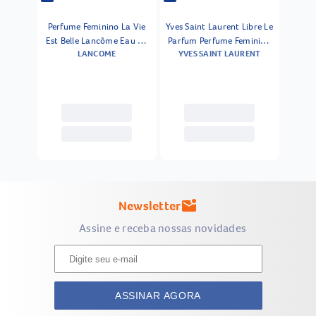
Perfume Feminino La Vie
Yves Saint Laurent Libre Le
Est Belle Lancôme Eau De
Parfum Perfume Feminino
LANCOME
YVES SAINT LAURENT
Parfum 50ml
50ml
Newsletter
mark_email_unread
Assine e receba nossas novidades
ASSINAR AGORA