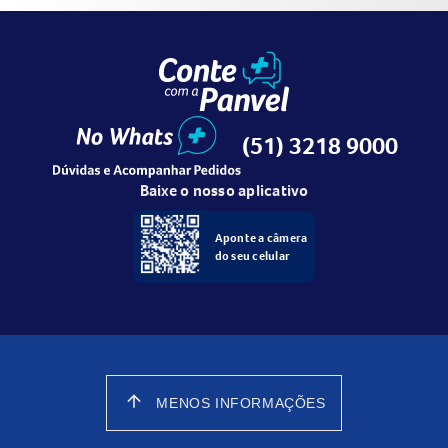
(51) 3218 9000
Baixe o nosso aplicativo
Aponte a câmera
do seu celular
arrow_upward
MENOS INFORMAÇÕES