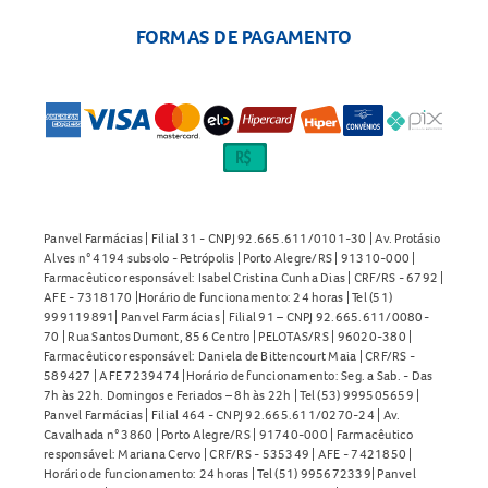
FORMAS DE PAGAMENTO
Panvel Farmácias | Filial 31 - CNPJ 92.665.611/0101-30 | Av. Protásio
Alves n° 4194 subsolo - Petrópolis | Porto Alegre/RS | 91310-000 |
Farmacêutico responsável: Isabel Cristina Cunha Dias | CRF/RS - 6792 |
AFE - 7318170 |Horário de funcionamento: 24 horas | Tel (51)
999119891| Panvel Farmácias | Filial 91 – CNPJ 92.665.611/0080-
70 | Rua Santos Dumont, 856 Centro | PELOTAS/RS | 96020-380 |
Farmacêutico responsável: Daniela de Bittencourt Maia | CRF/RS -
589427 | AFE 7239474 |Horário de funcionamento: Seg. a Sab. - Das
7h às 22h. Domingos e Feriados – 8h às 22h | Tel (53) 999505659 |
Panvel Farmácias | Filial 464 - CNPJ 92.665.611/0270-24 | Av.
Cavalhada n° 3860 | Porto Alegre/RS | 91740-000 | Farmacêutico
responsável: Mariana Cervo | CRF/RS - 535349 | AFE - 7421850 |
Horário de funcionamento: 24 horas | Tel (51) 995672339| Panvel