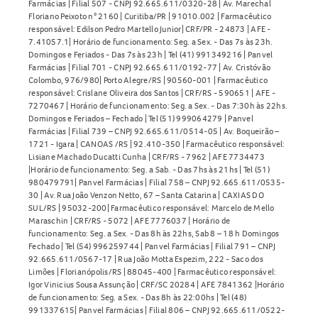
Farmácias | Filial 507 - CNPJ 92.665.611/0320-28 | Av. Marechal
Floriano Peixoto n° 2160 | Curitiba/PR | 91010.002 | Farmacêutico
responsável: Edilson Pedro Martello Junior| CRF/PR - 24873 | AFE -
7.41057.1| Horário de funcionamento: Seg. a Sex. - Das 7s às 23h.
Domingos e Feriados - Das 7s às 23h | Tel (41) 991349216 | Panvel
Farmácias | Filial 701 - CNPJ 92.665.611/0192-77 | Av. Cristóvão
Colombo, 976/980| Porto Alegre/RS | 90560-001 | Farmacêutico
responsável: Crislane Oliveira dos Santos | CRF/RS - 590651 | AFE -
7270467 | Horário de funcionamento: Seg. a Sex. - Das 7:30h às 22hs.
Domingos e Feriados – Fechado | Tel (51) 999064279 | Panvel
Farmácias | Filial 739 – CNPJ 92.665.611/0514-05 | Av. Boqueirão –
1721 - Igara | CANOAS /RS | 92.410-350 | Farmacêutico responsável:
Lisiane Machado Ducatti Cunha | CRF/RS - 7962 | AFE 7734473
|Horário de funcionamento: Seg. a Sab. - Das 7hs às 21hs | Tel (51)
980479791| Panvel Farmácias | Filial 758 – CNPJ 92.665.611/0535-
30 | Av. Rua João Venzon Netto, 67 – Santa Catarina | CAXIAS DO
SUL/RS | 95032-200| Farmacêutico responsável: Marcelo de Mello
Maraschin | CRF/RS - 5072 | AFE 7776037 | Horário de
funcionamento: Seg. a Sex. - Das 8h às 22hs, Sab 8 – 18 h Domingos
Fechado | Tel (54) 996259744 | Panvel Farmácias | Filial 791 – CNPJ
92.665.611/0567-17 | Rua João Motta Espezim, 222 - Saco dos
Limões | Florianópolis/RS | 88045-400 | Farmacêutico responsável:
Igor Vinicius Sousa Assunção | CRF/SC 20284 | AFE 7841362 |Horário
de funcionamento: Seg. a Sex. - Das 8h às 22:00hs | Tel (48)
991337615| Panvel Farmácias | Filial 806 – CNPJ 92.665.611/0522-