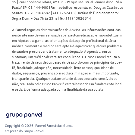
15 | Rua Inocêncio Tobias, nº 131 - Parque Industrial Tomas Edson | São
Paulo/ SP |01.144-900 | Farmacêutico responsável: Douglas Cassin dos
Santos | CRF/SP 104682 | AFE 7752413 |Horário de funcionamento:
Seg. a Dom. - Das 7h às 23hs | Tel (11) 943826814
A Panvel segue as determinações da Anvisa. As informações contidas
neste site não devem ser usadas para automedicação e não substituem,
em hipótese alguma, as orientações dadas pelo profissional da área
médica. Somente o médico está apto a diagnosticar qualquer problema
de saúde e prescrever o tratamento adequado. Ao persistirem os
sintomas, um médico deverá ser consultado. O Grupo Panvel realiza o
tratamento de seus dados pessoais de acordo com os princípios da boa-
fé, finalidade, adequação, necessidade, livre acesso, qualidade de
dados, segurança, prevenção, não discriminação e, mais importante,
transparência. Qualquer tratamento de dados pessoais, sensíveis ou
não, realizado pelo Grupo Panvel* estará baseado em fundamento legal
e se dará de forma adequada com a finalidade da sua coleta.
Copyright © 2026. Panvel Farmácias é uma
empresa do Grupo Panvel.