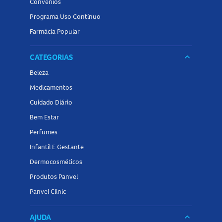
Convênios
Programa Uso Contínuo
Farmácia Popular
CATEGORIAS
keyboard_arrow_down
Beleza
Medicamentos
Cuidado Diário
Bem Estar
Perfumes
Infantil E Gestante
Dermocosméticos
Produtos Panvel
Panvel Clinic
AJUDA
keyboard_arrow_down