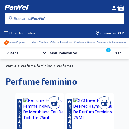
Se
person
Menu do c
search
Buscar na
menu
Departamentos
Informe seu CEP
Meus Cupons
Kits e Combos
Ofertas Exclusivas
Combine e Ganhe
Desconto de Laboratório
Acessos rápidos do cabeçalho
5
keyboard_arrow_down
filter_list
2 itens
Mais Relevantes
Filtrar
Panvel
> Perfume feminino
> Perfumes
perfume feminino