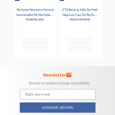
Perfume Feminino Femme
273 Beverly Hills De Fred
Individuelle De Montblanc
Hayman Eau De Parfum
MONTBLANC
FRED HAYMAN
Eau De Toilette 75ml
Feminino 75 Ml
Newsletter
mark_email_unread
Assine e receba nossas novidades
ASSINAR AGORA