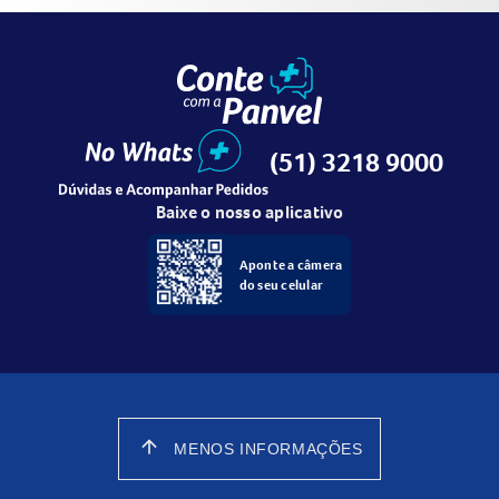
(51) 3218 9000
Baixe o nosso aplicativo
Aponte a câmera
do seu celular
arrow_upward
MENOS INFORMAÇÕES