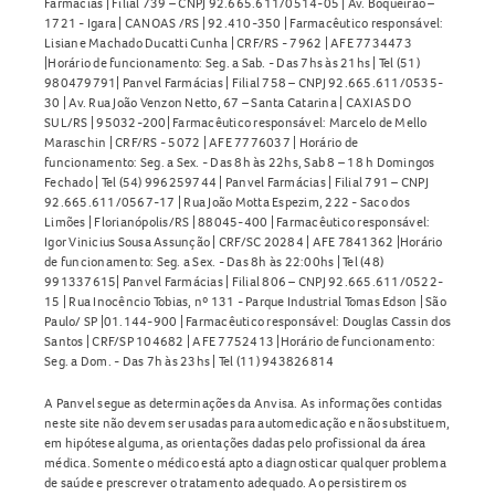
Farmácias | Filial 739 – CNPJ 92.665.611/0514-05 | Av. Boqueirão –
1721 - Igara | CANOAS /RS | 92.410-350 | Farmacêutico responsável:
Lisiane Machado Ducatti Cunha | CRF/RS - 7962 | AFE 7734473
|Horário de funcionamento: Seg. a Sab. - Das 7hs às 21hs | Tel (51)
980479791| Panvel Farmácias | Filial 758 – CNPJ 92.665.611/0535-
30 | Av. Rua João Venzon Netto, 67 – Santa Catarina | CAXIAS DO
SUL/RS | 95032-200| Farmacêutico responsável: Marcelo de Mello
Maraschin | CRF/RS - 5072 | AFE 7776037 | Horário de
funcionamento: Seg. a Sex. - Das 8h às 22hs, Sab 8 – 18 h Domingos
Fechado | Tel (54) 996259744 | Panvel Farmácias | Filial 791 – CNPJ
92.665.611/0567-17 | Rua João Motta Espezim, 222 - Saco dos
Limões | Florianópolis/RS | 88045-400 | Farmacêutico responsável:
Igor Vinicius Sousa Assunção | CRF/SC 20284 | AFE 7841362 |Horário
de funcionamento: Seg. a Sex. - Das 8h às 22:00hs | Tel (48)
991337615| Panvel Farmácias | Filial 806 – CNPJ 92.665.611/0522-
15 | Rua Inocêncio Tobias, nº 131 - Parque Industrial Tomas Edson | São
Paulo/ SP |01.144-900 | Farmacêutico responsável: Douglas Cassin dos
Santos | CRF/SP 104682 | AFE 7752413 |Horário de funcionamento:
Seg. a Dom. - Das 7h às 23hs | Tel (11) 943826814
A Panvel segue as determinações da Anvisa. As informações contidas
neste site não devem ser usadas para automedicação e não substituem,
em hipótese alguma, as orientações dadas pelo profissional da área
médica. Somente o médico está apto a diagnosticar qualquer problema
de saúde e prescrever o tratamento adequado. Ao persistirem os