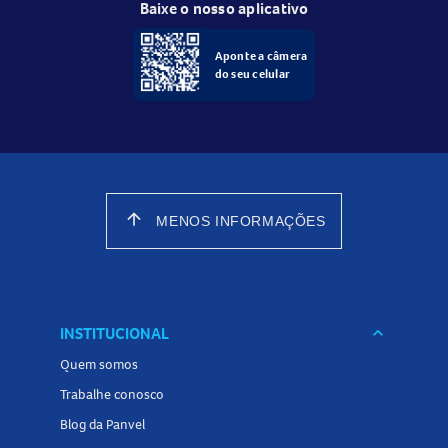
Baixe o nosso aplicativo
Aponte a câmera
do seu celular
arrow_upward
MENOS INFORMAÇÕES
INSTITUCIONAL
keyboard_arrow_down
Quem somos
Trabalhe conosco
Blog da Panvel