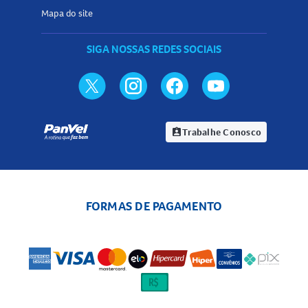
Mapa do site
SIGA NOSSAS REDES SOCIAIS
Trabalhe Conosco
assignment_ind
FORMAS DE PAGAMENTO