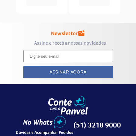
Newsletter
mark_email_unread
Assine e receba nossas novidades
ASSINAR AGORA
(51) 3218 9000