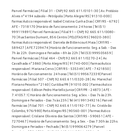
Panvel Farmácias | Filial 31 - CNPJ 92.665.611/0101-30 | Av. Protásio
Alves n° 4194 subsolo - Petrópolis | Porto Alegre/RS | 91310-000 |
Farmacêutico responsável: Isabel Cristina Cunha Dias | CRF/RS - 6792 |
AFE - 7318170 |Horário de funcionamento: 24 horas | Tel (51)
999119891| Panvel Farmácias | Filial 91 – CNPJ 92.665.611/0080-
70 | Rua Santos Dumont, 856 Centro | PELOTAS/RS | 96020-380 |
Farmacêutico responsável: Daniela de Bittencourt Maia | CRF/RS -
589427 | AFE 7239474 |Horário de funcionamento: Seg. a Sab. - Das
7h às 22h. Domingos e Feriados – 8h às 22h | Tel (53) 999505659 |
Panvel Farmácias | Filial 464 - CNPJ 92.665.611/0270-24 | Av.
Cavalhada n° 3860 | Porto Alegre/RS | 91740-000 | Farmacêutico
responsável: Mariana Cervo | CRF/RS - 535349 | AFE - 7421850 |
Horário de funcionamento: 24 horas | Tel (51) 995672339| Panvel
Farmácias | Filial 507 - CNPJ 92.665.611/0320-28 | Av. Marechal
Floriano Peixoto n° 2160 | Curitiba/PR | 91010.002 | Farmacêutico
responsável: Edilson Pedro Martello Junior| CRF/PR - 24873 | AFE -
7.41057.1| Horário de funcionamento: Seg. a Sex. - Das 7s às 23h.
Domingos e Feriados - Das 7s às 23h | Tel (41) 991349216 | Panvel
Farmácias | Filial 701 - CNPJ 92.665.611/0192-77 | Av. Cristóvão
Colombo, 976/980| Porto Alegre/RS | 90560-001 | Farmacêutico
responsável: Crislane Oliveira dos Santos | CRF/RS - 590651 | AFE -
7270467 | Horário de funcionamento: Seg. a Sex. - Das 7:30h às 22hs.
Domingos e Feriados – Fechado | Tel (51) 999064279 | Panvel