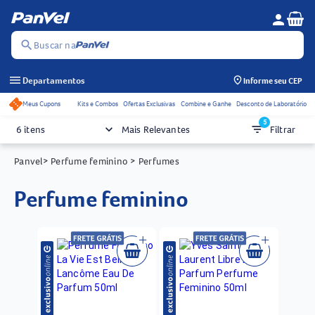
Se
person
Menu do c
search
Buscar na
menu
Departamentos
Informe seu CEP
Meus Cupons
Kits e Combos
Ofertas Exclusivas
Combine e Ganhe
Desconto de Laboratório
Acessos rápidos do cabeçalho
5
keyboard_arrow_down
filter_list
6 itens
Mais Relevantes
Filtrar
Panvel
> Perfume feminino
> Perfumes
perfume feminino