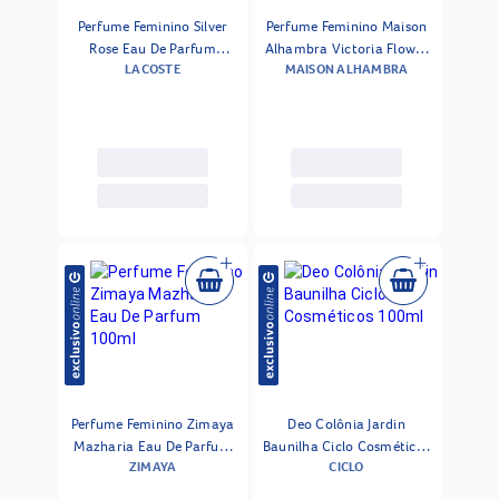
Perfume Feminino Silver
Perfume Feminino Maison
Rose Eau De Parfum
Alhambra Victoria Flower
LACOSTE
MAISON ALHAMBRA
Lacoste 100ml
Rosa Lilium Edp 100ml
Perfume Feminino Zimaya
Deo Colônia Jardin
Mazharia Eau De Parfum
Baunilha Ciclo Cosméticos
ZIMAYA
CICLO
100ml
100ml