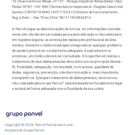
15 | Rua Inocêncio Tobias, nº 131 - Parque Industrial Tomas Edson | São
Paulo/ SP |01.144-900 | Farmacêutico responsável: Douglas Cassin dos
Santos | CRF/SP 104682 | AFE 7752413 |Horário de funcionamento:
Seg. a Dom. - Das 7h às 23hs | Tel (11) 943826814
A Panvel segue as determinações da Anvisa. As informações contidas
neste site não devem ser usadas para automedicação e não substituem,
em hipótese alguma, as orientações dadas pelo profissional da área
médica. Somente o médico está apto a diagnosticar qualquer problema
de saúde e prescrever o tratamento adequado. Ao persistirem os
sintomas, um médico deverá ser consultado. O Grupo Panvel realiza o
tratamento de seus dados pessoais de acordo com os princípios da boa-
fé, finalidade, adequação, necessidade, livre acesso, qualidade de
dados, segurança, prevenção, não discriminação e, mais importante,
transparência. Qualquer tratamento de dados pessoais, sensíveis ou
não, realizado pelo Grupo Panvel* estará baseado em fundamento legal
e se dará de forma adequada com a finalidade da sua coleta.
Copyright © 2026. Panvel Farmácias é uma
empresa do Grupo Panvel.