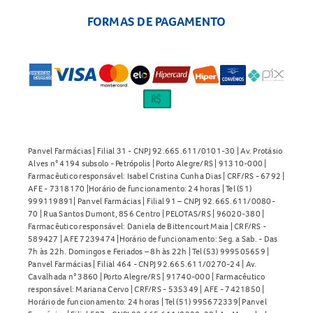
FORMAS DE PAGAMENTO
Panvel Farmácias | Filial 31 - CNPJ 92.665.611/0101-30 | Av. Protásio
Alves n° 4194 subsolo - Petrópolis | Porto Alegre/RS | 91310-000 |
Farmacêutico responsável: Isabel Cristina Cunha Dias | CRF/RS - 6792 |
AFE - 7318170 |Horário de funcionamento: 24 horas | Tel (51)
999119891| Panvel Farmácias | Filial 91 – CNPJ 92.665.611/0080-
70 | Rua Santos Dumont, 856 Centro | PELOTAS/RS | 96020-380 |
Farmacêutico responsável: Daniela de Bittencourt Maia | CRF/RS -
589427 | AFE 7239474 |Horário de funcionamento: Seg. a Sab. - Das
7h às 22h. Domingos e Feriados – 8h às 22h | Tel (53) 999505659 |
Panvel Farmácias | Filial 464 - CNPJ 92.665.611/0270-24 | Av.
Cavalhada n° 3860 | Porto Alegre/RS | 91740-000 | Farmacêutico
responsável: Mariana Cervo | CRF/RS - 535349 | AFE - 7421850 |
Horário de funcionamento: 24 horas | Tel (51) 995672339| Panvel