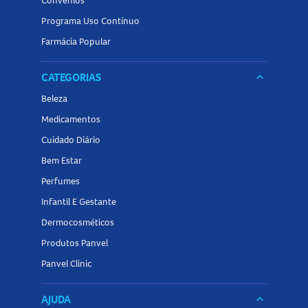
Convênios
Programa Uso Contínuo
Farmácia Popular
CATEGORIAS
keyboard_arrow_down
Beleza
Medicamentos
Cuidado Diário
Bem Estar
Perfumes
Infantil E Gestante
Dermocosméticos
Produtos Panvel
Panvel Clinic
AJUDA
keyboard_arrow_down