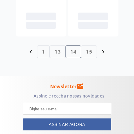
1
13
14
15
chevron_left
chevron_right
Newsletter
mark_email_unread
Assine e receba nossas novidades
ASSINAR AGORA