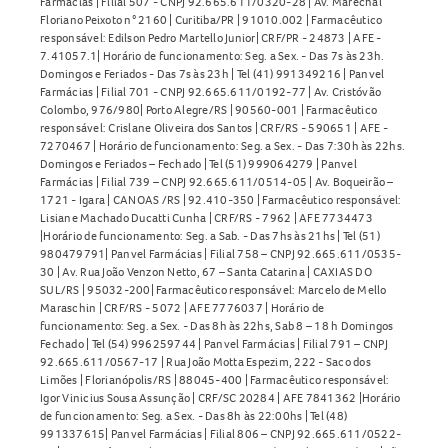
Farmácias | Filial 507 - CNPJ 92.665.611/0320-28 | Av. Marechal
Floriano Peixoto n° 2160 | Curitiba/PR | 91010.002 | Farmacêutico
responsável: Edilson Pedro Martello Junior| CRF/PR - 24873 | AFE -
7.41057.1| Horário de funcionamento: Seg. a Sex. - Das 7s às 23h.
Domingos e Feriados - Das 7s às 23h | Tel (41) 991349216 | Panvel
Farmácias | Filial 701 - CNPJ 92.665.611/0192-77 | Av. Cristóvão
Colombo, 976/980| Porto Alegre/RS | 90560-001 | Farmacêutico
responsável: Crislane Oliveira dos Santos | CRF/RS - 590651 | AFE -
7270467 | Horário de funcionamento: Seg. a Sex. - Das 7:30h às 22hs.
Domingos e Feriados – Fechado | Tel (51) 999064279 | Panvel
Farmácias | Filial 739 – CNPJ 92.665.611/0514-05 | Av. Boqueirão –
1721 - Igara | CANOAS /RS | 92.410-350 | Farmacêutico responsável:
Lisiane Machado Ducatti Cunha | CRF/RS - 7962 | AFE 7734473
|Horário de funcionamento: Seg. a Sab. - Das 7hs às 21hs | Tel (51)
980479791| Panvel Farmácias | Filial 758 – CNPJ 92.665.611/0535-
30 | Av. Rua João Venzon Netto, 67 – Santa Catarina | CAXIAS DO
SUL/RS | 95032-200| Farmacêutico responsável: Marcelo de Mello
Maraschin | CRF/RS - 5072 | AFE 7776037 | Horário de
funcionamento: Seg. a Sex. - Das 8h às 22hs, Sab 8 – 18 h Domingos
Fechado | Tel (54) 996259744 | Panvel Farmácias | Filial 791 – CNPJ
92.665.611/0567-17 | Rua João Motta Espezim, 222 - Saco dos
Limões | Florianópolis/RS | 88045-400 | Farmacêutico responsável:
Igor Vinicius Sousa Assunção | CRF/SC 20284 | AFE 7841362 |Horário
de funcionamento: Seg. a Sex. - Das 8h às 22:00hs | Tel (48)
991337615| Panvel Farmácias | Filial 806 – CNPJ 92.665.611/0522-