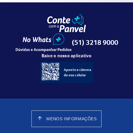
(51) 3218 9000
Baixe o nosso aplicativo
Aponte a câmera
do seu celular
arrow_upward
MENOS INFORMAÇÕES