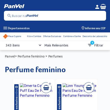
Se
person
Menu do c
search
Buscar na
menu
Departamentos
Informe seu CEP
Meus Cupons
Kits e Combos
Ofertas Exclusivas
Combine e Ganhe
Desconto de Laboratório
Acessos rápidos do cabeçalho
4
keyboard_arrow_down
filter_list
343 itens
Mais Relevantes
Filtrar
Panvel
> Perfume feminino
> Perfumes
perfume feminino