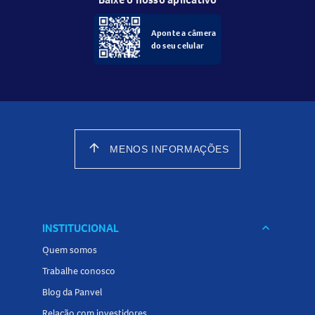
Aponte a câmera
do seu celular
arrow_upward
MENOS INFORMAÇÕES
INSTITUCIONAL
keyboard_arrow_down
Quem somos
Trabalhe conosco
Blog da Panvel
Relação com investidores