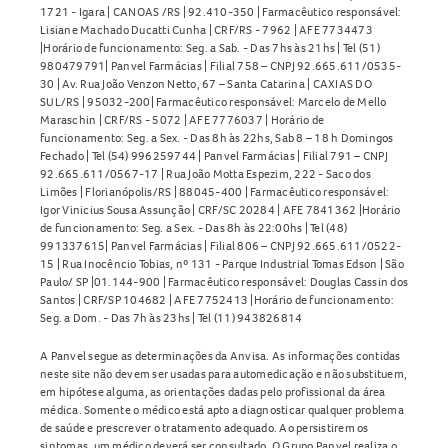
1721 - Igara | CANOAS /RS | 92.410-350 | Farmacêutico responsável:
Lisiane Machado Ducatti Cunha | CRF/RS - 7962 | AFE 7734473
|Horário de funcionamento: Seg. a Sab. - Das 7hs às 21hs | Tel (51)
980479791| Panvel Farmácias | Filial 758 – CNPJ 92.665.611/0535-
30 | Av. Rua João Venzon Netto, 67 – Santa Catarina | CAXIAS DO
SUL/RS | 95032-200| Farmacêutico responsável: Marcelo de Mello
Maraschin | CRF/RS - 5072 | AFE 7776037 | Horário de
funcionamento: Seg. a Sex. - Das 8h às 22hs, Sab 8 – 18 h Domingos
Fechado | Tel (54) 996259744 | Panvel Farmácias | Filial 791 – CNPJ
92.665.611/0567-17 | Rua João Motta Espezim, 222 - Saco dos
Limões | Florianópolis/RS | 88045-400 | Farmacêutico responsável:
Igor Vinicius Sousa Assunção | CRF/SC 20284 | AFE 7841362 |Horário
de funcionamento: Seg. a Sex. - Das 8h às 22:00hs | Tel (48)
991337615| Panvel Farmácias | Filial 806 – CNPJ 92.665.611/0522-
15 | Rua Inocêncio Tobias, nº 131 - Parque Industrial Tomas Edson | São
Paulo/ SP |01.144-900 | Farmacêutico responsável: Douglas Cassin dos
Santos | CRF/SP 104682 | AFE 7752413 |Horário de funcionamento:
Seg. a Dom. - Das 7h às 23hs | Tel (11) 943826814
A Panvel segue as determinações da Anvisa. As informações contidas
neste site não devem ser usadas para automedicação e não substituem,
em hipótese alguma, as orientações dadas pelo profissional da área
médica. Somente o médico está apto a diagnosticar qualquer problema
de saúde e prescrever o tratamento adequado. Ao persistirem os
sintomas, um médico deverá ser consultado. O Grupo Panvel realiza o