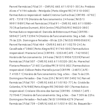
Panvel Farmácias | Filial 31 - CNPJ 92.665.611/0101-30 | Av. Protásio
Alves n° 4194 subsolo - Petrópolis | Porto Alegre/RS | 91310-000 |
Farmacêutico responsável: Isabel Cristina Cunha Dias | CRF/RS - 6792 |
AFE - 7318170 |Horário de funcionamento: 24 horas | Tel (51)
999119891| Panvel Farmácias | Filial 91 – CNPJ 92.665.611/0080-
70 | Rua Santos Dumont, 856 Centro | PELOTAS/RS | 96020-380 |
Farmacêutico responsável: Daniela de Bittencourt Maia | CRF/RS -
589427 | AFE 7239474 |Horário de funcionamento: Seg. a Sab. - Das
7h às 22h. Domingos e Feriados – 8h às 22h | Tel (53) 999505659 |
Panvel Farmácias | Filial 464 - CNPJ 92.665.611/0270-24 | Av.
Cavalhada n° 3860 | Porto Alegre/RS | 91740-000 | Farmacêutico
responsável: Mariana Cervo | CRF/RS - 535349 | AFE - 7421850 |
Horário de funcionamento: 24 horas | Tel (51) 995672339| Panvel
Farmácias | Filial 507 - CNPJ 92.665.611/0320-28 | Av. Marechal
Floriano Peixoto n° 2160 | Curitiba/PR | 91010.002 | Farmacêutico
responsável: Edilson Pedro Martello Junior| CRF/PR - 24873 | AFE -
7.41057.1| Horário de funcionamento: Seg. a Sex. - Das 7s às 23h.
Domingos e Feriados - Das 7s às 23h | Tel (41) 991349216 | Panvel
Farmácias | Filial 701 - CNPJ 92.665.611/0192-77 | Av. Cristóvão
Colombo, 976/980| Porto Alegre/RS | 90560-001 | Farmacêutico
responsável: Crislane Oliveira dos Santos | CRF/RS - 590651 | AFE -
7270467 | Horário de funcionamento: Seg. a Sex. - Das 7:30h às 22hs.
Domingos e Feriados – Fechado | Tel (51) 999064279 | Panvel
Farmácias | Filial 739 – CNPJ 92.665.611/0514-05 | Av. Boqueirão –