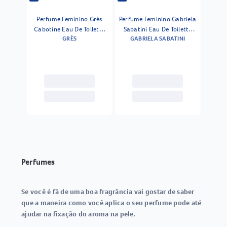
Perfume Feminino Grès
Perfume Feminino Gabriela
Cabotine Eau De Toilette
Sabatini Eau De Toilette
GRÈS
GABRIELA SABATINI
30ml
30ml
Perfumes
Se você é fã de uma boa fragrância vai gostar de saber
que a maneira como você aplica o seu perfume pode até
ajudar na fixação do aroma na pele.