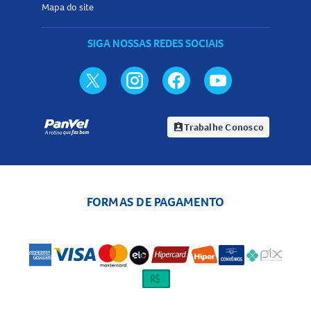
Mapa do site
SIGA NOSSAS REDES SOCIAIS
Trabalhe Conosco
assignment_ind
FORMAS DE PAGAMENTO