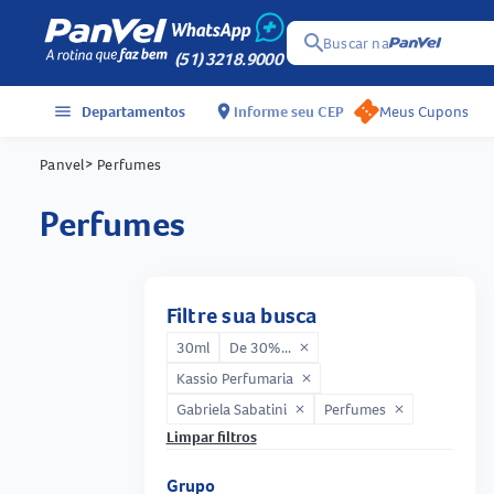
search
Buscar na
(51) 3218.9000
menu
Departamentos
location_on
Informe seu CEP
Meus Cupons
Panvel
> Perfumes
perfumes
Filtre sua busca
30ml
De 30%...
close
Kassio Perfumaria
close
Gabriela Sabatini
Perfumes
close
close
Limpar filtros
Grupo