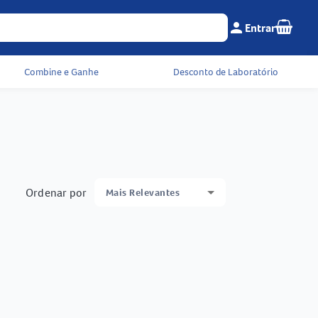
Seu c
person
Entrar
Menu do cliente e 
Combine e Ganhe
Desconto de Laboratório
Ordenar por
Mais Relevantes