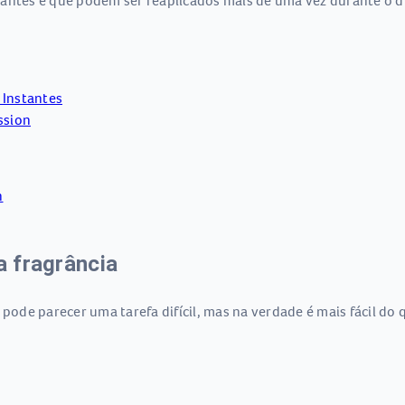
antes e que podem ser reaplicados mais de uma vez durante o d
 Instantes
ssion
n
a fragrância
 pode parecer uma tarefa difícil, mas na verdade é mais fácil d