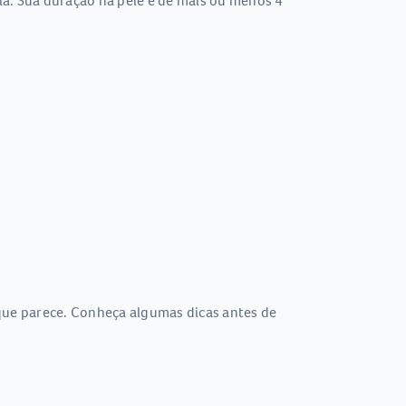
ia. Sua duração na pele é de mais ou menos 4
o que parece. Conheça algumas dicas antes de