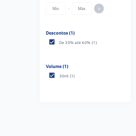
-
keyboard_arrow_right
Descontos (1)
De 30% até 60%
(1)
Volume (1)
30ml
(1)