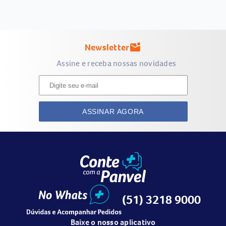
Newsletter
mark_email_unread
Assine e receba nossas novidades
ASSINAR AGORA
(51) 3218 9000
Baixe o nosso aplicativo