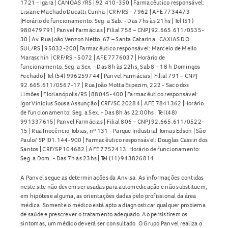
1721 - Igara | CANOAS /RS | 92.410-350 | Farmacêutico responsável:
Lisiane Machado Ducatti Cunha | CRF/RS - 7962 | AFE 7734473
|Horário de funcionamento: Seg. a Sab. - Das 7hs às 21hs | Tel (51)
980479791| Panvel Farmácias | Filial 758 – CNPJ 92.665.611/0535-
30 | Av. Rua João Venzon Netto, 67 – Santa Catarina | CAXIAS DO
SUL/RS | 95032-200| Farmacêutico responsável: Marcelo de Mello
Maraschin | CRF/RS - 5072 | AFE 7776037 | Horário de
funcionamento: Seg. a Sex. - Das 8h às 22hs, Sab 8 – 18 h Domingos
Fechado | Tel (54) 996259744 | Panvel Farmácias | Filial 791 – CNPJ
92.665.611/0567-17 | Rua João Motta Espezim, 222 - Saco dos
Limões | Florianópolis/RS | 88045-400 | Farmacêutico responsável:
Igor Vinicius Sousa Assunção | CRF/SC 20284 | AFE 7841362 |Horário
de funcionamento: Seg. a Sex. - Das 8h às 22:00hs | Tel (48)
991337615| Panvel Farmácias | Filial 806 – CNPJ 92.665.611/0522-
15 | Rua Inocêncio Tobias, nº 131 - Parque Industrial Tomas Edson | São
Paulo/ SP |01.144-900 | Farmacêutico responsável: Douglas Cassin dos
Santos | CRF/SP 104682 | AFE 7752413 |Horário de funcionamento:
Seg. a Dom. - Das 7h às 23hs | Tel (11) 943826814
A Panvel segue as determinações da Anvisa. As informações contidas
neste site não devem ser usadas para automedicação e não substituem,
em hipótese alguma, as orientações dadas pelo profissional da área
médica. Somente o médico está apto a diagnosticar qualquer problema
de saúde e prescrever o tratamento adequado. Ao persistirem os
sintomas, um médico deverá ser consultado. O Grupo Panvel realiza o