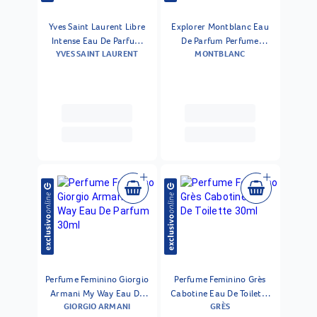
Yves Saint Laurent Libre
Explorer Montblanc Eau
Intense Eau De Parfum
De Parfum Perfume
YVES SAINT LAURENT
MONTBLANC
Perfume Feminino 30ml
Masculino 30 Ml
Perfume Feminino Giorgio
Perfume Feminino Grès
Armani My Way Eau De
Cabotine Eau De Toilette
GIORGIO ARMANI
GRÈS
Parfum 30ml
30ml