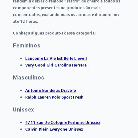
tendem a deixar o famoso “rastro” de cheiro e todos os
componentes presentes no produto são mais
concentrados, exalando mais os aromas e durando por
até 12 horas.
Conheça alguns produtos dessa categoria:
Femininos
Lancôme La Vie Est Belle L'eveil
Very Good Girl Carolina Herrera
Masculinos
Antonio Banderas Diavolo
Ralph Lauren Polo Sport Fresh
Unissex
4711 Eau De Cologne Perfume Unissex
Calvin Klein Everyone Unissex