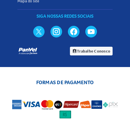
Mapa do site
SIGA NOSSAS REDES SOCIAIS
Trabalhe Conosco
assignment_ind
FORMAS DE PAGAMENTO