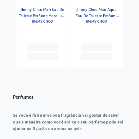
Jimmy Choo Man Eau De
Jimmy Choo Man Aqua
Toilette Perfume Masculino
Eau De Toilette Perfume
JIMMY CHOO
JIMMY CHOO
30ml
Masculino 30ml
Perfumes
Se você é fã de uma boa fragrância vai gostar de saber
que a maneira como você aplica o seu perfume pode até
ajudar na fixação do aroma na pele.