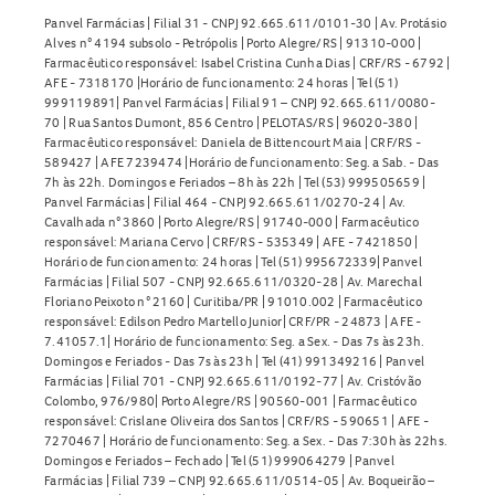
Panvel Farmácias | Filial 31 - CNPJ 92.665.611/0101-30 | Av. Protásio
Alves n° 4194 subsolo - Petrópolis | Porto Alegre/RS | 91310-000 |
Farmacêutico responsável: Isabel Cristina Cunha Dias | CRF/RS - 6792 |
AFE - 7318170 |Horário de funcionamento: 24 horas | Tel (51)
999119891| Panvel Farmácias | Filial 91 – CNPJ 92.665.611/0080-
70 | Rua Santos Dumont, 856 Centro | PELOTAS/RS | 96020-380 |
Farmacêutico responsável: Daniela de Bittencourt Maia | CRF/RS -
589427 | AFE 7239474 |Horário de funcionamento: Seg. a Sab. - Das
7h às 22h. Domingos e Feriados – 8h às 22h | Tel (53) 999505659 |
Panvel Farmácias | Filial 464 - CNPJ 92.665.611/0270-24 | Av.
Cavalhada n° 3860 | Porto Alegre/RS | 91740-000 | Farmacêutico
responsável: Mariana Cervo | CRF/RS - 535349 | AFE - 7421850 |
Horário de funcionamento: 24 horas | Tel (51) 995672339| Panvel
Farmácias | Filial 507 - CNPJ 92.665.611/0320-28 | Av. Marechal
Floriano Peixoto n° 2160 | Curitiba/PR | 91010.002 | Farmacêutico
responsável: Edilson Pedro Martello Junior| CRF/PR - 24873 | AFE -
7.41057.1| Horário de funcionamento: Seg. a Sex. - Das 7s às 23h.
Domingos e Feriados - Das 7s às 23h | Tel (41) 991349216 | Panvel
Farmácias | Filial 701 - CNPJ 92.665.611/0192-77 | Av. Cristóvão
Colombo, 976/980| Porto Alegre/RS | 90560-001 | Farmacêutico
responsável: Crislane Oliveira dos Santos | CRF/RS - 590651 | AFE -
7270467 | Horário de funcionamento: Seg. a Sex. - Das 7:30h às 22hs.
Domingos e Feriados – Fechado | Tel (51) 999064279 | Panvel
Farmácias | Filial 739 – CNPJ 92.665.611/0514-05 | Av. Boqueirão –