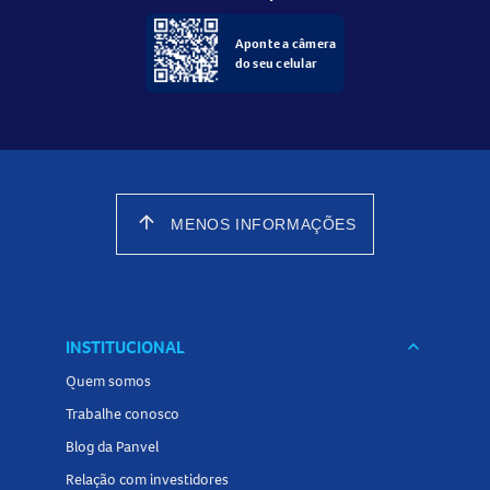
Aponte a câmera
do seu celular
arrow_upward
MENOS INFORMAÇÕES
INSTITUCIONAL
keyboard_arrow_down
Quem somos
Trabalhe conosco
Blog da Panvel
Relação com investidores