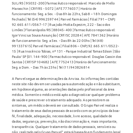
SUL/RS | 95032-200| Farmacêutico responsável: Marcelo de Mello
Maraschin | CRF/RS - 5072 | AFE 7776037 | Horário de
funcionamento: Seg. a Sex. - Das 8h às 22hs, Sab 8 – 18 h Domingos
Fechado | Tel (54) 996259744 | Panvel Farmácias | Filial 791 – CNPJ
92.665.611/0567-17 | Rua João Motta Espezim, 222 - Saco dos
Limões | Florianópolis/RS | 88045-400 | Farmacêutico responsável:
Igor Vinicius Sousa Assunção | CRF/SC 20284 | AFE 7841362 |Horário
de funcionamento: Seg. a Sex. - Das 8h às 22:00hs | Tel (48)
991337615| Panvel Farmácias | Filial 806 – CNPJ 92.665.611/0522-
15 | Rua Inocêncio Tobias, nº 131 - Parque Industrial Tomas Edson | São
Paulo/ SP |01.144-900 | Farmacêutico responsável: Douglas Cassin dos
Santos | CRF/SP 104682 | AFE 7752413 |Horário de funcionamento:
Seg. a Dom. - Das 7h às 23hs | Tel (11) 943826814
A Panvel segue as determinações da Anvisa. As informações contidas
neste site não devem ser usadas para automedicação e não substituem,
em hipótese alguma, as orientações dadas pelo profissional da área
médica. Somente o médico está apto a diagnosticar qualquer problema
de saúde e prescrever o tratamento adequado. Ao persistirem os
sintomas, um médico deverá ser consultado. O Grupo Panvel realiza o
tratamento de seus dados pessoais de acordo com os princípios da boa-
fé, finalidade, adequação, necessidade, livre acesso, qualidade de
dados, segurança, prevenção, não discriminação e, mais importante,
transparência. Qualquer tratamento de dados pessoais, sensíveis ou
não, realizado pelo Grupo Panvel* estará baseado em fundamento legal