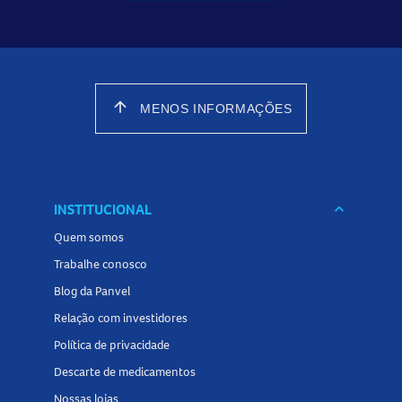
arrow_upward
MENOS INFORMAÇÕES
INSTITUCIONAL
keyboard_arrow_down
Quem somos
Trabalhe conosco
Blog da Panvel
Relação com investidores
Política de privacidade
Descarte de medicamentos
Nossas lojas