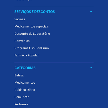
SERVIÇOS E DESCONTOS
keyboard_arrow_down
Vacinas
Medicamentos especiais
Desconto de Laboratório
Convênios
Programa Uso Contínuo
Farmácia Popular
CATEGORIAS
keyboard_arrow_down
Beleza
Medicamentos
Cuidado Diário
Bem Estar
Perfumes