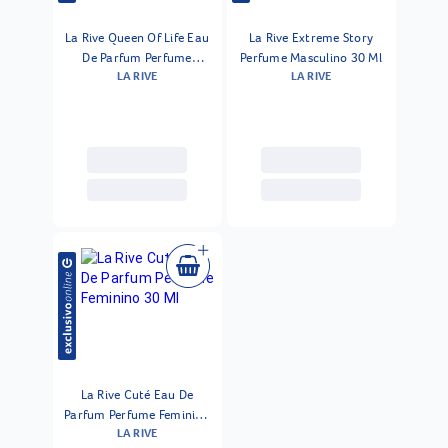
La Rive Queen Of Life Eau
La Rive Extreme Story
De Parfum Perfume
Perfume Masculino 30 Ml
LA RIVE
LA RIVE
Feminino 30 Ml
La Rive Cuté Eau De
Parfum Perfume Feminino
LA RIVE
30 Ml