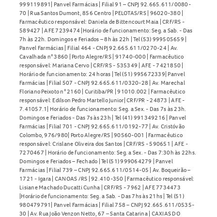
999119891| Panvel Farmácias | Filial 91 – CNPJ 92.665.611/0080-
70 | Rua Santos Dumont, 856 Centro | PELOTAS/RS | 96020-380 |
Farmacêutico responsável: Daniela de Bittencourt Maia | CRF/RS -
589427 | AFE 7239474 |Horário de funcionamento: Seg. a Sab. - Das
7h às 22h. Domingos e Feriados – 8h às 22h | Tel (53) 999505659 |
Panvel Farmácias | Filial 464 - CNPJ 92.665.611/0270-24 | Av.
Cavalhada n° 3860 | Porto Alegre/RS | 91740-000 | Farmacêutico
responsável: Mariana Cervo | CRF/RS - 535349 | AFE - 7421850 |
Horário de funcionamento: 24 horas | Tel (51) 995672339| Panvel
Farmácias | Filial 507 - CNPJ 92.665.611/0320-28 | Av. Marechal
Floriano Peixoto n° 2160 | Curitiba/PR | 91010.002 | Farmacêutico
responsável: Edilson Pedro Martello Junior| CRF/PR - 24873 | AFE -
7.41057.1| Horário de funcionamento: Seg. a Sex. - Das 7s às 23h.
Domingos e Feriados - Das 7s às 23h | Tel (41) 991349216 | Panvel
Farmácias | Filial 701 - CNPJ 92.665.611/0192-77 | Av. Cristóvão
Colombo, 976/980| Porto Alegre/RS | 90560-001 | Farmacêutico
responsável: Crislane Oliveira dos Santos | CRF/RS - 590651 | AFE -
7270467 | Horário de funcionamento: Seg. a Sex. - Das 7:30h às 22hs.
Domingos e Feriados – Fechado | Tel (51) 999064279 | Panvel
Farmácias | Filial 739 – CNPJ 92.665.611/0514-05 | Av. Boqueirão –
1721 - Igara | CANOAS /RS | 92.410-350 | Farmacêutico responsável:
Lisiane Machado Ducatti Cunha | CRF/RS - 7962 | AFE 7734473
|Horário de funcionamento: Seg. a Sab. - Das 7hs às 21hs | Tel (51)
980479791| Panvel Farmácias | Filial 758 – CNPJ 92.665.611/0535-
30 | Av. Rua João Venzon Netto, 67 – Santa Catarina | CAXIAS DO