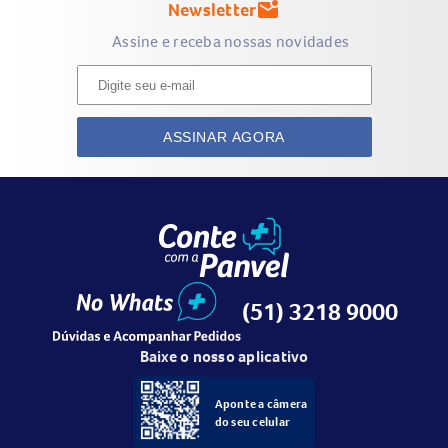
Newsletter
mark_email_unread
Assine e receba nossas novidades
ASSINAR AGORA
(51) 3218 9000
Baixe o nosso aplicativo
Aponte a câmera
do seu celular