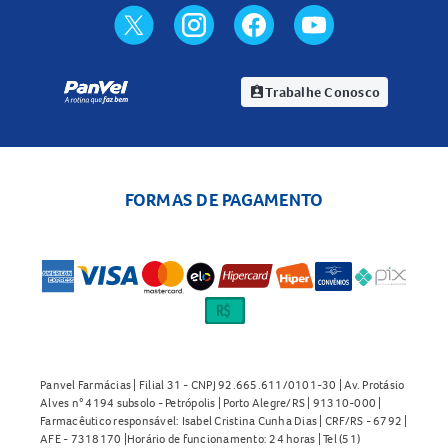
Trabalhe Conosco
assignment_ind
FORMAS DE PAGAMENTO
Panvel Farmácias | Filial 31 - CNPJ 92.665.611/0101-30 | Av. Protásio
Alves n° 4194 subsolo - Petrópolis | Porto Alegre/RS | 91310-000 |
Farmacêutico responsável: Isabel Cristina Cunha Dias | CRF/RS - 6792 |
AFE - 7318170 |Horário de funcionamento: 24 horas | Tel (51)